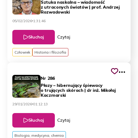
Sztuka naskalna – wiadomość
z utraconych światów | prof. Andrzej
Rozwadowski
05/02/2026
1:31:46
Słuchaj
Czytaj
Człowiek
Historia i filozofia
Nr 286
Płazy – hibernujący śpiewacy
o trujących skórach | dr inż. Mikołaj
Kaczmarski
29/01/2026
01:12:13
Słuchaj
Czytaj
Biologia, medycyna, chemia