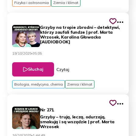
Fizyka i astronomia
Ziemia i klimat
Grzyby na tropie zbrodni – detektywi,
którzy zaufali fundze | prof. Marta
Wrzosek, Karolina Głowacka
[AUDIOBOOK]
19/10/2025
35:05
Słuchaj
Czytaj
Biologia, medycyna, chemia
Ziemia i klimat
Nr 271
Grzyby – trują, leczą, odurzają,
smakują i są wszędzie | prof. Marta
Wrzosek
16/10/2025
1:44:49