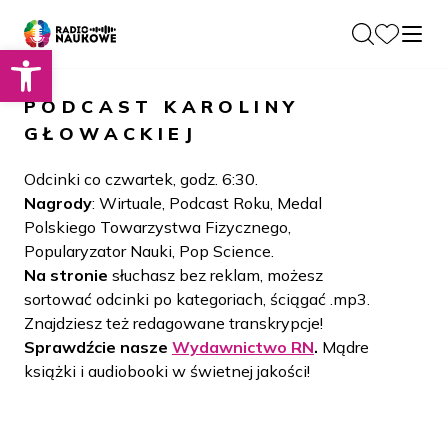
Otwórz pasek narzędzi
O nas
PODCAST
KAROLINY
Dla Naukowców
GŁOWACKIEJ
O Radiu
Zespół
Podcasty
Odcinki co czwartek, godz. 6:30.
Historia
Nagrody
: Wirtuale, Podcast Roku, Medal
Projekty
Polskiego Towarzystwa Fizycznego,
Społeczność
Blog
Popularyzator Nauki, Pop Science.
LAMU
Na stronie
słuchasz bez reklam, możesz
Beyond Curie
Kontakt
sortować odcinki po kategoriach, ściągać .mp3.
Znajdziesz też redagowane transkrypcje!
Wydawnictwo
Sprawdźcie nasze
Wydawnictwo RN
.
Mądre
książki i audiobooki w świetnej jakości!
Wspieraj