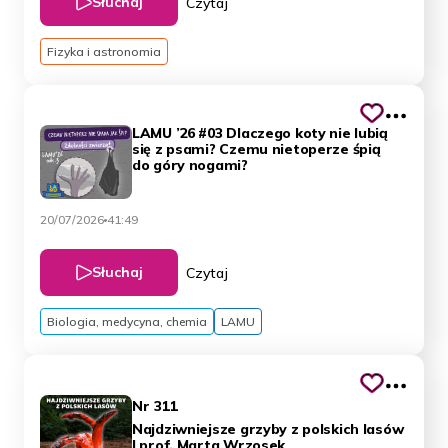
Słuchaj
Czytaj
Fizyka i astronomia
LAMU ’26 #03 Dlaczego koty nie lubią
się z psami? Czemu nietoperze śpią
do góry nogami?
20/07/2026
41:49
Słuchaj
Czytaj
Biologia, medycyna, chemia
LAMU
Nr 311
Najdziwniejsze grzyby z polskich lasów
| prof. Marta Wrzosek