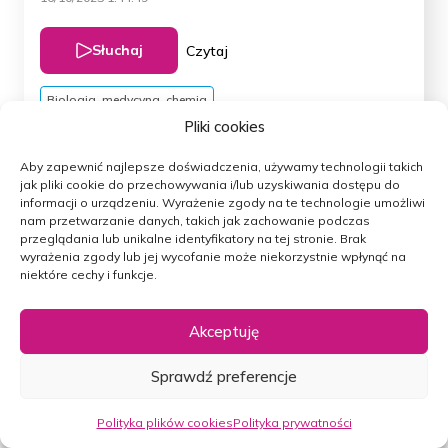
Słuchaj
Czytaj
Biologia, medycyna, chemia
Pliki cookies
Aby zapewnić najlepsze doświadczenia, używamy technologii takich
Preludium. Po co i jak wrócić do mórz? |
jak pliki cookie do przechowywania i/lub uzyskiwania dostępu do
Audiobook „W głębiny”
informacji o urządzeniu.
Wyrażenie zgody na te technologie umożliwi
nam przetwarzanie danych, takich jak zachowanie podczas
przeglądania lub unikalne identyfikatory na tej stronie.
Brak
wyrażenia zgody lub jej wycofanie może niekorzystnie wpłynąć na
12/10/2025
29:08
niektóre cechy i funkcje.
Słuchaj
Czytaj
Akceptuję
Biologia, medycyna, chemia
Sprawdź preferencje
Polityka plików cookies
Polityka prywatności