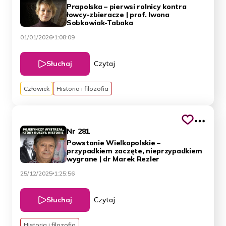
Prapolska – pierwsi rolnicy kontra
łowcy-zbieracze | prof. Iwona
Sobkowiak-Tabaka
01/01/2026
1:08:09
Słuchaj
Czytaj
Człowiek
Historia i filozofia
Nr 281
Powstanie Wielkopolskie –
przypadkiem zaczęte, nieprzypadkiem
wygrane | dr Marek Rezler
25/12/2025
1:25:56
Słuchaj
Czytaj
Historia i filozofia