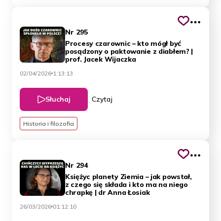
Nr 295
Procesy czarownic – kto mógł być
posądzony o paktowanie z diabłem? |
prof. Jacek Wijaczka
02/04/2026
1:13:13
Słuchaj
Czytaj
Historia i filozofia
Nr 294
Księżyc planety Ziemia – jak powstał,
z czego się składa i kto ma na niego
chrapkę | dr Anna Łosiak
26/03/2026
01:12:10