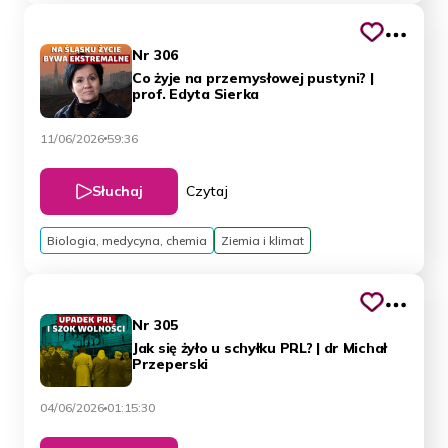
Nr 306
Co żyje na przemysłowej pustyni? |
prof. Edyta Sierka
11/06/2026
59:36
Słuchaj
Czytaj
Biologia, medycyna, chemia
Ziemia i klimat
Nr 305
Jak się żyło u schyłku PRL? | dr Michał
Przeperski
04/06/2026
01:15:30