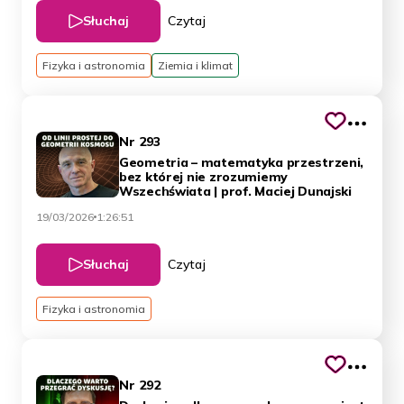
Słuchaj
Czytaj
Fizyka i astronomia
Ziemia i klimat
Nr 293
Geometria – matematyka przestrzeni,
bez której nie zrozumiemy
Wszechświata | prof. Maciej Dunajski
19/03/2026
1:26:51
Słuchaj
Czytaj
Fizyka i astronomia
Nr 292