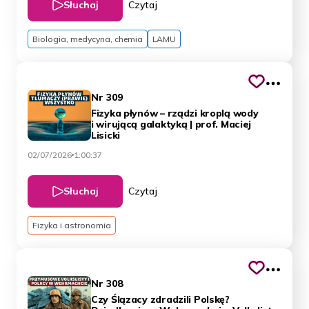
Słuchaj
Czytaj
Biologia, medycyna, chemia
LAMU
Nr 309
Fizyka płynów – rządzi kroplą wody
i wirującą galaktyką | prof. Maciej
Lisicki
02/07/2026
1:00:37
Słuchaj
Czytaj
Fizyka i astronomia
Nr 308
Czy Ślązacy zdradzili Polskę?