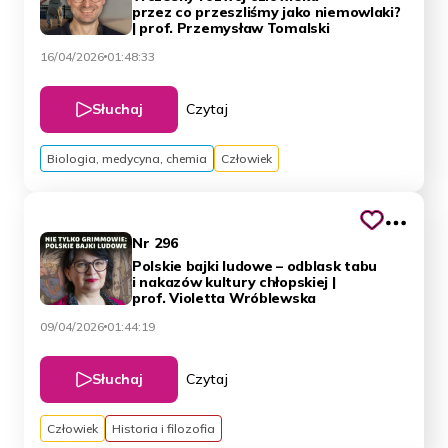
przez co przeszliśmy jako niemowlaki?
| prof. Przemysław Tomalski
16/04/2026
01:48:33
Słuchaj
Czytaj
Biologia, medycyna, chemia
Człowiek
Nr 296
Polskie bajki ludowe – odblask tabu
i nakazów kultury chłopskiej |
prof. Violetta Wróblewska
09/04/2026
01:44:19
Słuchaj
Czytaj
Człowiek
Historia i filozofia