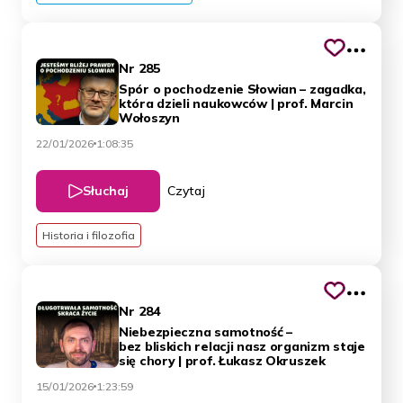
Nr 285
Spór o pochodzenie Słowian – zagadka,
która dzieli naukowców | prof. Marcin
Wołoszyn
22/01/2026
1:08:35
Słuchaj
Czytaj
Historia i filozofia
Nr 284
Niebezpieczna samotność –
bez bliskich relacji nasz organizm staje
się chory | prof. Łukasz Okruszek
15/01/2026
1:23:59