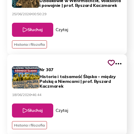
Dziadkowie w Wehrmachcie, Volkslista
i powojnie | prof. Ryszard Kaczmarek
25/06/2026
00:50:29
Słuchaj
Czytaj
Historia i filozofia
Nr 307
Historia i tożsamość Śląska – między
Polską a Niemcami | prof. Ryszard
Kaczmarek
18/06/2026
46:44
Słuchaj
Czytaj
Historia i filozofia