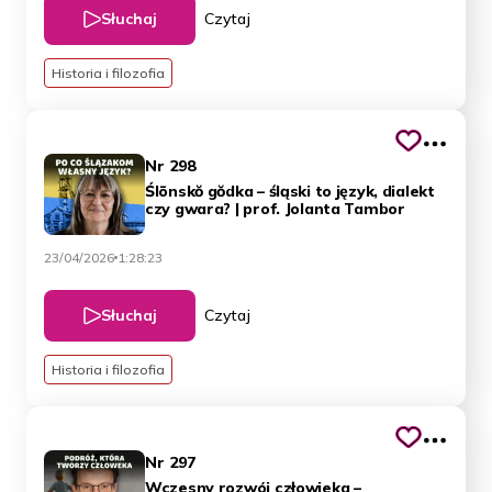
Słuchaj
Czytaj
Historia i filozofia
Nr 298
Ślōnskŏ gŏdka – śląski to język, dialekt
czy gwara? | prof. Jolanta Tambor
23/04/2026
1:28:23
Słuchaj
Czytaj
Historia i filozofia
Nr 297
Wczesny rozwój człowieka –