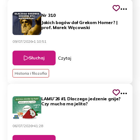
Nr 310
Jakich bogów dał Grekom Homer? |
prof. Marek Węcowski
09/07/2026
1:10:51
Słuchaj
Czytaj
Historia i filozofia
LAMU’26 #1 Dlaczego jedzenie gnije?
Czy mucha ma jelita?
06/07/2026
41:28