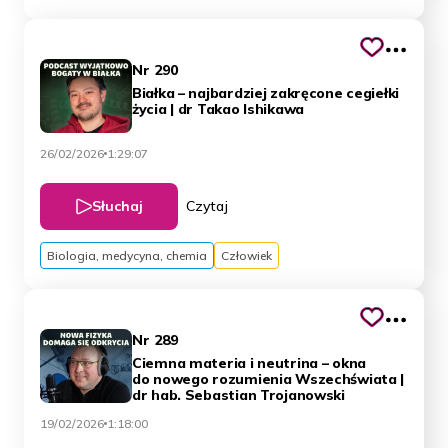
Nr 290
Białka – najbardziej zakręcone cegiełki
życia | dr Takao Ishikawa
26/02/2026
1:29:07
Słuchaj
Czytaj
Biologia, medycyna, chemia
Człowiek
Nr 289
Ciemna materia i neutrina – okna
do nowego rozumienia Wszechświata |
dr hab. Sebastian Trojanowski
19/02/2026
1:18:00