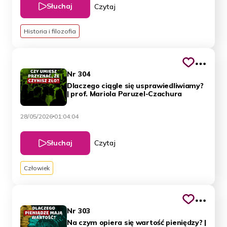
Słuchaj
Czytaj
Historia i filozofia
Nr 304
Dlaczego ciągle się usprawiedliwiamy?
| prof. Mariola Paruzel-Czachura
28/05/2026
01:04:04
Słuchaj
Czytaj
Człowiek
Nr 303
Na czym opiera się wartość pieniędzy? |