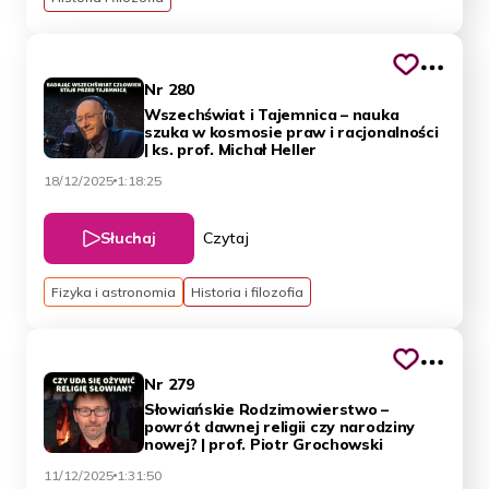
Nr 280
Wszechświat i Tajemnica – nauka
szuka w kosmosie praw i racjonalności
| ks. prof. Michał Heller
18/12/2025
1:18:25
Słuchaj
Czytaj
Fizyka i astronomia
Historia i filozofia
Nr 279
Słowiańskie Rodzimowierstwo –
powrót dawnej religii czy narodziny
nowej? | prof. Piotr Grochowski
11/12/2025
1:31:50