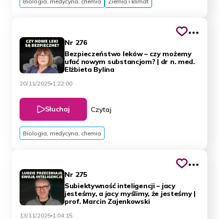
Biologia, medycyna, chemia
Ziemia i klimat
Nr 276
Bezpieczeństwo leków – czy możemy
ufać nowym substancjom? | dr n. med.
Elżbieta Bylina
20/11/2025
1:22:00
Słuchaj
Czytaj
Biologia, medycyna, chemia
Nr 275
Subiektywność inteligencji – jacy
jesteśmy, a jacy myślimy, że jesteśmy |
prof. Marcin Zajenkowski
13/11/2025
1:04:15