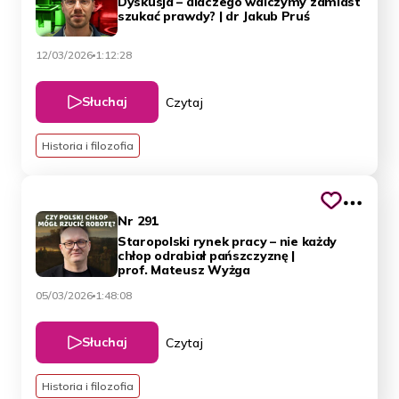
Dyskusja – dlaczego walczymy zamiast
szukać prawdy? | dr Jakub Pruś
12/03/2026
1:12:28
Słuchaj
Czytaj
Historia i filozofia
Nr 291
Staropolski rynek pracy – nie każdy
chłop odrabiał pańszczyznę |
prof. Mateusz Wyżga
05/03/2026
1:48:08
Słuchaj
Czytaj
Historia i filozofia