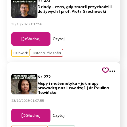
Nr 273
Dziady – czas, gdy zmarli przychodzili
do żywych | prof. Piotr Grochowski
30/10/2025
1:17:56
Słuchaj
Czytaj
Człowiek
Historia i filozofia
Nr 272
Mapy i matematyka – jak mapy
prowadzą nas i zwodzą? | dr Paulina
Rowińska
23/10/2025
01:07:55
Słuchaj
Czytaj