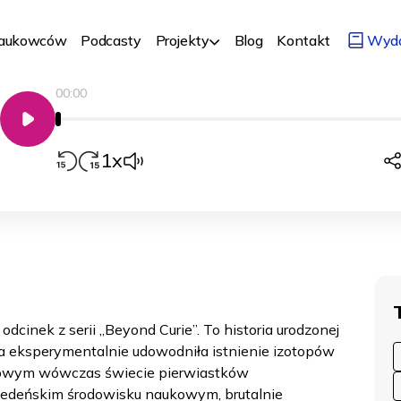
Curie #04
Seria
Beyond Curie
Biologia, medycyna, ch
Naukowców
Podcasty
Projekty
Blog
Kontakt
Wyd
16/01/2024
specjalna
Historia i filozofia
00:00
Odtwarzacz
audio
1x
odcinek z serii „Beyond Curie”. To historia urodzonej
a eksperymentalnie udowodniła istnienie izotopów
nowym wówczas świecie pierwiastków
iedeńskim środowisku naukowym, brutalnie