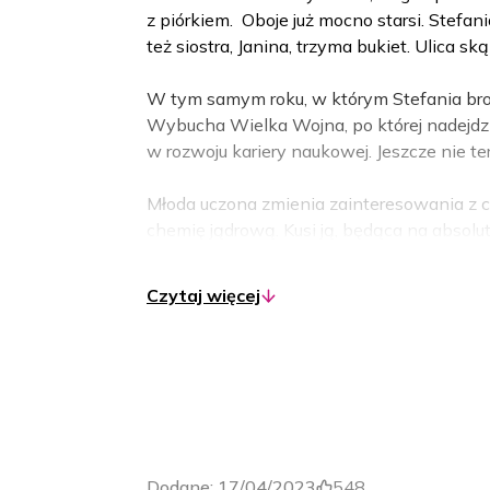
z piórkiem. Oboje już mocno starsi. Stefani
też siostra, Janina, trzyma bukiet. Ulica s
W tym samym roku, w którym Stefania broni
Wybucha Wielka Wojna, po której nadejdzie
w rozwoju kariery naukowej. Jeszcze nie te
Młoda uczona zmienia zainteresowania z che
chemię jądrową. Kusi ją, będąca na absol
Henri Becquerel, dotyczyło właściwości ur
wraz z mężem Piotrem odkrywają kolejne ra
Czytaj więcej
cała trójka otrzymuje Nagrodę Nobla z fiz
Trwają intensywne prace w laboratoriach
pierwiastków.. Jest ich tyle… że jakby za du
Historyk nauki, prof. Józef Hurwic, pisał o 
XX w. znano około trzydziestu różnych su
za odrębne pierwiastki chemiczne. Ich ze
Dodane:
17/04/2023
548