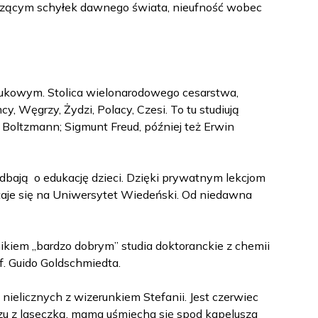
dzącym schyłek dawnego świata, nieufność wobec
aukowym. Stolica wielonarodowego cesarstwa,
cy, Węgrzy, Żydzi, Polacy, Czesi. To tu studiują
 Boltzmann; Sigmunt Freud, później też Erwin
dbają o edukację dzieci. Dzięki prywatnym lekcjom
taje się na Uniwersytet Wiedeński. Od niedawna
kiem „bardzo dobrym” studia doktoranckie z chemii
f. Guido Goldschmiedta.
 nielicznych z wizerunkiem Stefanii. Jest czerwiec
czu z laseczką, mama uśmiecha się spod kapelusza