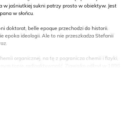
a w jaśniutkiej sukni patrzy prosto w obiektyw. Jest
kąpana w słońcu.
 doktorat, belle epoque przechodzi do historii.
 epoka ideologii. Ale to nie przeszkadza Stefanii
raz.
mii organicznej, na tę z pogranicza chemii i fizyki,
utnym topie, radioaktywność. Zjawisko odkrył w 1896
anu. Już dwa lata później roku Maria Skłodowska-Curie
dioaktywne pierwiastki: polon i rad. A w 1903 roku,
yki za badania nad promieniotwórczością. Ferment.
, owocujące odkryciami kolejnych radioaktywnych
żo.
tym okresie tak:
„
Na początku drugiego dziesięciolecia
bstancji promieniotwórczych, które uważano
spół stanowił istną dżunglę. W układzie okresowym