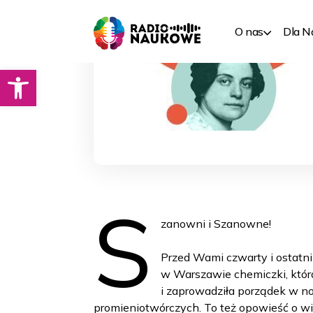
O nas
Dla 
Otwórz pasek narzędzi
S
zanowni i Szanowne!
Przed Wami czwarty i ostatni 
w Warszawie chemiczki, któr
i zaprowadziła porządek w 
promieniotwórczych. To też opowieść o w