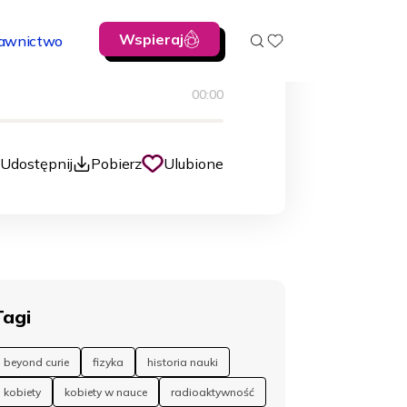
emia
Człowiek
Fizyka i astronomia
Wspieraj
awnictwo
00:00
Udostępnij
Pobierz
Ulubione
Tagi
beyond curie
fizyka
historia nauki
kobiety
kobiety w nauce
radioaktywność