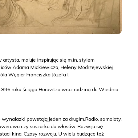
rtysta, maluje inspirując się m.in. stylem
kiców Adama Mickiewicza, Heleny Modrzejewskiej,
róla Węgier Franciszka Józefa I.
 1896 roku ściąga Horovitza wraz rodziną do Wiednia.
e wynalazki powstają jeden za drugim.Radio, samoloty,
rowerowa czy suszarka do włosów. Rozwija się
staci kina. Czasy rozwoju. U wielu budzące też