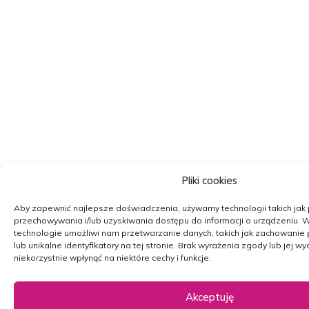
Pliki cookies
Aby zapewnić najlepsze doświadczenia, używamy technologii takich jak p
przechowywania i/lub uzyskiwania dostępu do informacji o urządzeniu.
W
technologie umożliwi nam przetwarzanie danych, takich jak zachowanie
lub unikalne identyfikatory na tej stronie.
Brak wyrażenia zgody lub jej w
niekorzystnie wpłynąć na niektóre cechy i funkcje.
Akceptuję