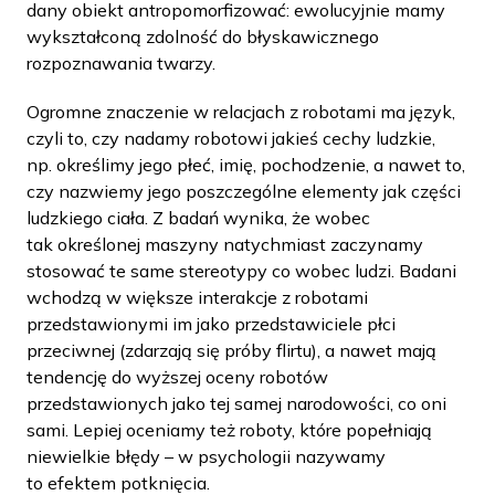
dany obiekt antropomorfizować: ewolucyjnie mamy
wykształconą zdolność do błyskawicznego
rozpoznawania twarzy.
Ogromne znaczenie w relacjach z robotami ma język,
czyli to, czy nadamy robotowi jakieś cechy ludzkie,
np. określimy jego płeć, imię, pochodzenie, a nawet to,
czy nazwiemy jego poszczególne elementy jak części
ludzkiego ciała. Z badań wynika, że wobec
tak określonej maszyny natychmiast zaczynamy
stosować te same stereotypy co wobec ludzi. Badani
wchodzą w większe interakcje z robotami
przedstawionymi im jako przedstawiciele płci
przeciwnej (zdarzają się próby flirtu), a nawet mają
tendencję do wyższej oceny robotów
przedstawionych jako tej samej narodowości, co oni
sami. Lepiej oceniamy też roboty, które popełniają
niewielkie błędy – w psychologii nazywamy
to efektem potknięcia.