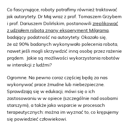
Co fascynujące, roboty potrafimy również traktować
jak autorytety. Dr Maj wraz z prof. Tomaszem Grzybem
i prof. Dariuszem Dolińskim, postanowili
zreplikować
z udziałem robota znany eksperyment Milgrama
,
badający podatność na autorytety. Okazało się,
że aż 90% badanych wykonywało polecenia robota,
nawet jeśli mogli skrzywdzić inną osobę przez rażenie
prądem. Jakie są możliwości wykorzystania robotów
w interakcji z ludźmi?
Ogromne. Na pewno coraz częściej będą za nas
wykonywać prace żmudne lub niebezpieczne.
Sprawdzają się w edukacji, mówi się o ich
zastosowaniu w w opiece (szczególnie nad osobami
starszymi), a także jako wsparcie w procesach
terapeutycznych: można im wyznać to, co krępujemy
się powiedzieć człowiekowi.