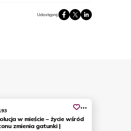
Udostępnij:
193
lucja w mieście – życie wśród
onu zmienia gatunki |