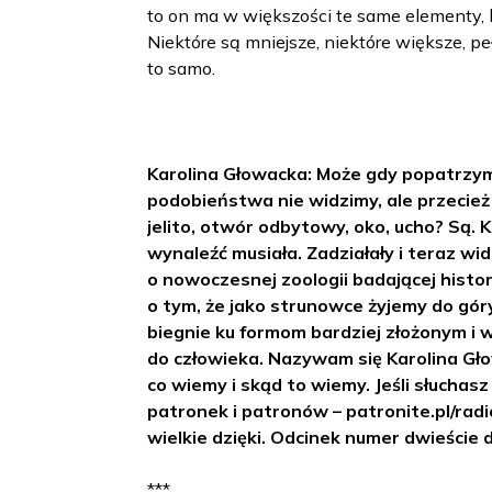
to on ma w większości te same elementy, 
Niektóre są mniejsze, niektóre większe, peł
to samo.
Karolina Głowacka: Może gdy popatrzymy
podobieństwa nie widzimy, ale przecież
jelito, otwór odbytowy, oko, ucho? Są. 
wynaleźć musiała. Zadziałały i teraz wi
o nowoczesnej zoologii badającej histor
o tym, że jako strunowce żyjemy do gór
biegnie ku formom bardziej złożonym i w
do człowieka. Nazywam się Karolina Gł
co wiemy i skąd to wiemy. Jeśli słuchas
patronek i patronów – patronite.pl/radi
wielkie dzięki. Odcinek numer dwieście
***