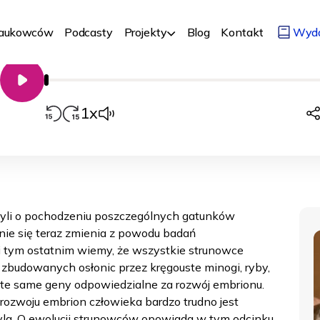
o pochodzeniu człowieka | dr Piotr Be
Nr 212
15/08/2024
Biologia, medycyna, chemia
Człowiek
Naukowców
Podcasty
Projekty
Blog
Kontakt
Wyd
00:00
Odtwarzacz
audio
1x
zyli o pochodzeniu poszczególnych gatunków
ie się teraz zmienia z powodu badań
i tym ostatnim wiemy, że wszystkie strunowce
 zbudowanych osłonic przez kręgouste minogi, ryby,
elą te same geny odpowiedzialne za rozwój embrionu.
rozwoju embrion człowieka bardzo trudno jest
yla. O ewolucji strunowców opowiada w tym odcinku