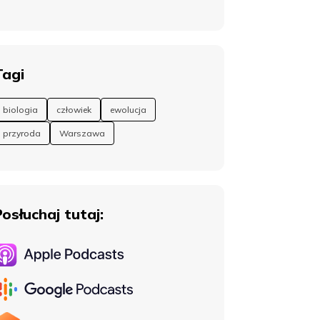
Tagi
biologia
człowiek
ewolucja
przyroda
Warszawa
Posłuchaj tutaj: