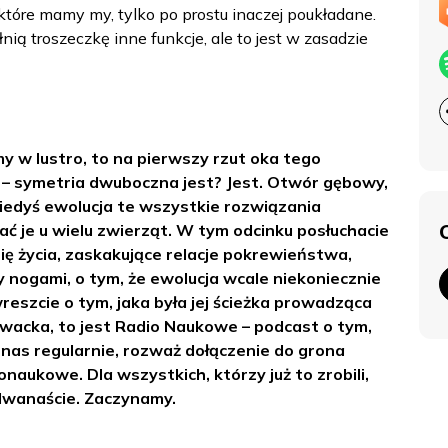
które mamy my, tylko po prostu inaczej poukładane.
nią troszeczkę inne funkcje, ale to jest w zasadzie
 w lustro, to na pierwszy rzut oka tego
 – symetria dwuboczna jest? Jest. Otwór gębowy,
Kiedyś ewolucja te wszystkie rozwiązania
dać je u wielu zwierząt. W tym odcinku posłuchacie
ię życia, zaskakujące relacje pokrewieństwa,
y nogami, o tym, że ewolucja wcale niekoniecznie
reszcie o tym, jaka była jej ścieżka prowadząca
owacka, to jest Radio Naukowe – podcast o tym,
z nas regularnie, rozważ dołączenie do grona
onaukowe. Dla wszystkich, którzy już to zrobili,
 dwanaście. Zaczynamy.