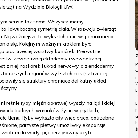
Zwierząt na Wydziale Biologii UW.
nym sensie tak samo. Wszyscy mamy
ita i dwuboczną symetrię ciała. W rozwoju zwierząt
h. Najważniejsze to wykształcenie wspomnianego
ania się. Kolejnym ważnym krokiem było
o oraz trzeciej warstwy komórek. Pierwotne
arstw: zewnętrznej ektodermy i wewnętrznej
P
est z niej naskórek i układ nerwowy, a z endodermy
w
szta naszych organów wykształciła się z trzeciej
n
ojawiły się struktury chroniące delikatny układ
W
ończyny.
b
f
nkretnie ryby mięśniopłetwe) wyszły na ląd i dalej
b
p
powodu trudnych warunków życia w płytkich,
a
ło tlenu. Ryby wykształciły więc płuca, potrzebne
b
ięśnione, parzyste płetwy umożliwiły ekspansję
ś
 powrotem do wody: pęcherz pławny u ryb
z