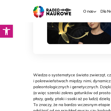
O nas
Dla 
Otwórz pasek narzędzi
Wiedza o systematyce świata zwierząt, c
i pokrewieństwach między nimi, dynamiczn
paleontologicznych i genetycznych. Dzięk
(a więc szeroki zakres gatunków od prosto
płazy, gady, ptaki i ssaki aż po ludzi) dzi
To znaczy, że na bardzo wczesnym etapie 
odróżnić od na przykład myszy czy krokod