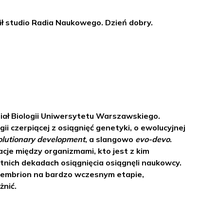
ił studio Radia Naukowego. Dzień dobry.
dział Biologii Uniwersytetu Warszawskiego.
i czerpiącej z osiągnięć genetyki, o ewolucyjnej
olutionary
development
, a slangowo
evo-devo
.
acje między organizmami, kto jest z kim
tnich dekadach osiągnięcia osiągnęli naukowcy.
a embrion na bardzo wczesnym etapie,
żnić.