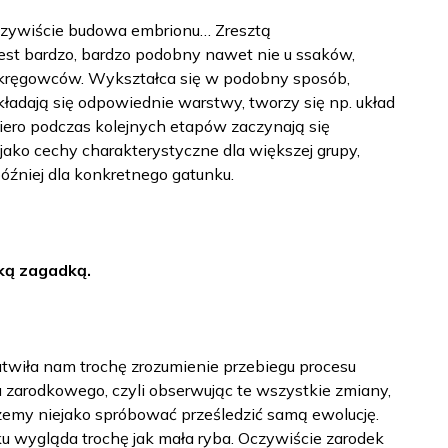
czywiście budowa embrionu… Zresztą
 jest bardzo, bardzo podobny nawet nie u ssaków,
ci kręgowców. Wykształca się w podobny sposób,
ładają się odpowiednie warstwy, tworzy się np. układ
ero podczas kolejnych etapów zaczynają się
 jako cechy charakterystyczne dla większej grupy,
óźniej dla konkretnego gatunku.
lką zagadką.
ułatwiła nam trochę zrozumienie przebiegu procesu
u zarodkowego, czyli obserwując te wszystkie zmiany,
ożemy niejako spróbować prześledzić samą ewolucję.
 wygląda trochę jak mała ryba. Oczywiście zarodek