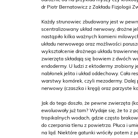
dr Piotr Bernatowicz z Zakładu Fizjologii 
Każdy strunowiec zbudowany jest w pew
scentralizowany układ nerwowy, drożne jel
nastąpiło kilka ważnych kamieni milowyc
układu nerwowego oraz możliwości porusz
wykształcenie drożnego układu trawienneg
zwierzęta składają się bowiem z dwóch w
endodermy. U ludzi z ektodermy zrobiony j
nabłonek jelita i układ oddechowy. Cała re
warstwy komórek, czyli mezodermy. Dalej p
nerwowy (czaszka i kręgi) oraz parzyste k
Jak do tego doszło, że pewne zwierzęta (ko
ewoluowały już tam? Wydaje się, że to z 
tropikalnych wodach, gdzie często brakowa
do czerpania tlenu z powietrza. Płuca i um
na ląd. Niektóre gatunki wróciły potem z