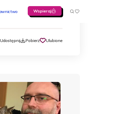
rnatowicz
Wspieraj
awnictwo
00:00
Udostępnij
Pobierz
Ulubione