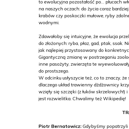
to ewolucyjna pozostałość po… płucach wła
na naszych oczach: do życia coraz bardziej
krabów czy poskoczki mułowe, ryby zdolne
wodnymi.
Zdawałoby się intuicyjne, że ewolucja pr
do złożonych: ryba, płaz, gad, ptak, ssak. 
jak najlepiej przystosowany do konkretn
Gigantyczną zmianę w postrzeganiu zoolog
inne pasożyty, zwierzęta te wyewoluowały
do prostszego.
W odcinku usłyszycie też, co to znaczy, ż
dlaczego układ trawienny dżdżownicy krzy
wzięły się szczęki (z łuków skrzelowych!)
jest rozwielitka. Chwalimy też Wikipedię!
TR
Piotr Bernatowicz:
Gdybyśmy popatrzyli s