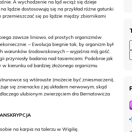
śnie. A wychodzenie na ląd wciąż się dzieje
 na lądzie dostosowują się na przykład różne gatunki
 przemieszczać się po lądzie między zbiornikami
zebiega zawsze liniowo, od prostych organizmów
Niekoniecznie. – Ewolucja biegnie tak, by organizm był
ych warunków środowiskowych – wyjaśnia mój gość.
ii przyniosły badania nad tasiemcami. Podobnie jak
 w kierunku od bardziej złożonego organizmu
e strunowce są wtórouste (możecie być zniesmaczeni),
żuje się znienacka z jej układem nerwowym, skąd
 i dlaczego ulubionym zwierzęciem dra Bernatowicza
ANSKRYPCJA
obie na karpia na talerzu w Wigilię,