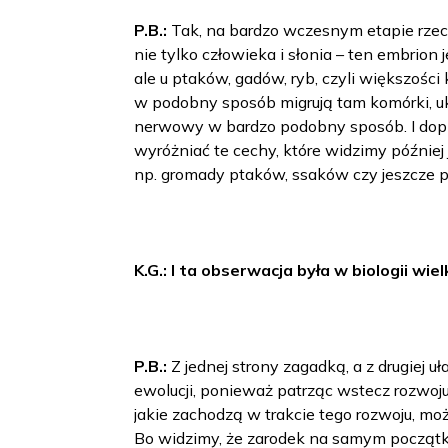
P.B.:
Tak, na bardzo wczesnym etapie rze
nie tylko człowieka i słonia – ten embrion
ale u ptaków, gadów, ryb, czyli większoś
w podobny sposób migrują tam komórki, uk
nerwowy w bardzo podobny sposób. I dopi
wyróżniać te cechy, które widzimy później
np. gromady ptaków, ssaków czy jeszcze p
K.G.: I ta obserwacja była w biologii wie
P.B.:
Z jednej strony zagadką, a z drugiej 
ewolucji, ponieważ patrząc wstecz rozwoj
jakie zachodzą w trakcie tego rozwoju, m
Bo widzimy, że zarodek na samym początku