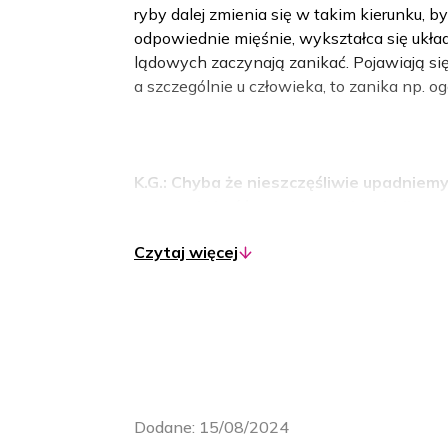
ryby dalej zmienia się w takim kierunku, b
odpowiednie mięśnie, wykształca się ukła
lądowych zaczynają zanikać. Pojawiają si
a szczególnie u człowieka, to zanika np. 
K.G.: Chyba że nieszczęśliwie upadniemy
szczątek, kość ogonowa. Jak zaboli, to z
Czytaj więcej
P.B.:
Tak. Czasami nawet zdarzają się takie
To jest taka nasza pamiątka po przodkach
charakterystyczne u strunowców, do których
charakterystycznych cech. Jest oczywiście
ciała. Wszystkie kręgowce, strunowce ma
szczelinami w gardzieli – takie przerwy, k
Dodane:
15/08/2024
gardziel ze środowiskiem zewnętrznym. Ja