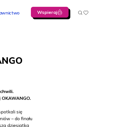
Wspieraj
awnictwo
WANGO
chwili.
nej OKAWANGO.
potkali się
niów – do finału
zą dziesiątką