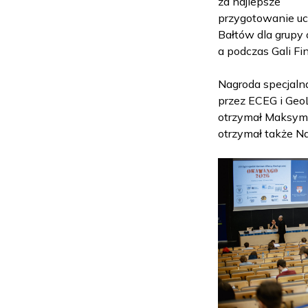
za najlepsze
przygotowanie uc
Bałtów dla grupy 
a podczas Gali Fin
Nagroda specjaln
przez ECEG i GeoL
otrzymał Maksymi
otrzymał także Na