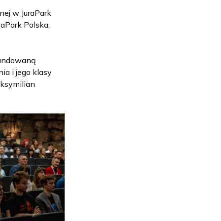
ej w JuraPark
raPark Polska,
ufundowaną
a i jego klasy
aksymilian