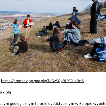
:
https://photos.app.goo.gl/gTvSzS8y8LXGLh8n6
a galą
epszym geologicznym terenie dydaktycznym w Europie wypełni