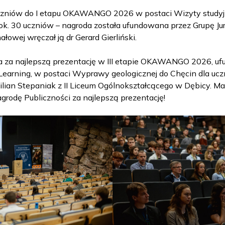
zniów do I etapu OKAWANGO 2026 w postaci Wizyty studyjn
ok. 30 uczniów – nagroda została ufundowana przez Grupę Ju
ałowej wręczał ją dr Gerard Gierliński.
a za najlepszą prezentację w III etapie OKAWANGO 2026, 
earning, w postaci Wyprawy geologicznej do Chęcin dla uczni
lian Stepaniak z II Liceum Ogólnokształcącego w Dębicy. M
grodę Publiczności za najlepszą prezentację!