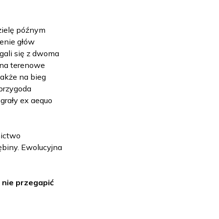
zielę późnym
żenie głów
gali się z dwoma
 na terenowe
także na bieg
 przygoda
grały ex aequo
nictwo
ębiny. Ewolucyjna
 nie przegapić