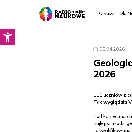
O nas
Dla 
Otwórz pasek narzędzi
05.04.2026
Geologi
2026
111 uczniów z cał
Tak wyglądała V
Pod koniec marca
najlepsi młodzi g
zakwalifikowano 