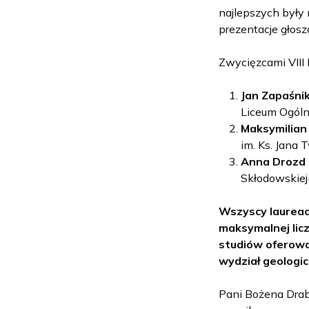
najlepszych były 
prezentacje głosz
Zwycięzcami VIII
Jan Zapaśni
Liceum Ogól
Maksymilian
im. Ks. Jana
Anna Drozd
Skłodowskiej
Wszyscy laurea
maksymalnej lic
studiów oferowa
wydział geologic
Pani Bożena Drab