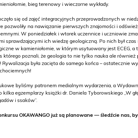
ieniołomie, bieg terenowy i wieczorne wykłady.
częło się od zajęć integracyjnych przeprowadzonych w nied
re pozwoliły na nawiązanie pierwszych znajomości i odświe
semnymi. W poniedziałek i wtorek uczennice i uczniowie zma
mi sprawdzającymi ich wiedzę geologiczną. Po nich był czas
giczne w kamieniołomie, w którym usytuowany jest ECEG, a 
 którego poznali, że geologia to nie tylko nauka ale również
! Rywalizacja była zacięta do samego końca – ostatecznie wy
ichociemnych!
aukowe byliśmy patronem medialnym wydarzenia, a Wydaw
 kilka egzemplarzy książki dr. Daniela Tyborowskiego „W gł
gadów i ssaków”.
konkursu OKAWANGO już są planowane — śledźcie nas, by