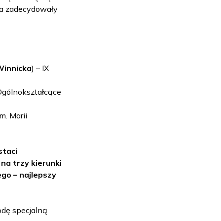
nia zadecydowały
Winnicka
) – IX
 Ogólnokształcące
m. Marii
taci
a trzy kierunki
go – najlepszy
odę specjalną