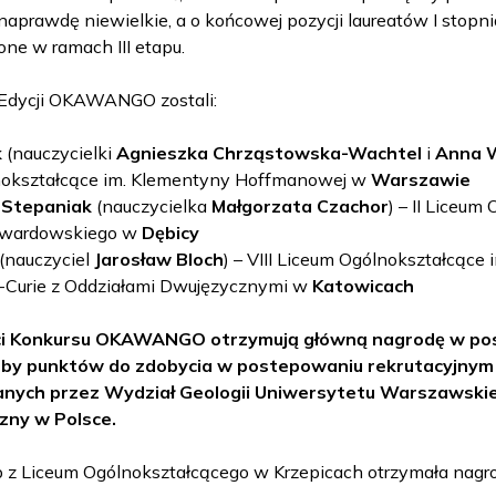
naprawdę niewielkie, a o końcowej pozycji laureatów I stop
one w ramach III etapu.
 Edycji OKAWANGO zostali:
k
(nauczycielki
Agnieszka Chrząstowska-Wachtel
i
Anna 
nokształcące im. Klementyny Hoffmanowej w
Warszawie
 Stepaniak
(nauczycielka
Małgorzata Czachor
) – II Liceum
 Twardowskiego w
Dębicy
(nauczyciel
Jarosław Bloch
) – VIII Liceum Ogólnokształcące i
-Curie z Oddziałami Dwujęzycznymi w
Katowicach
ci Konkursu OKAWANGO otrzymują główną nagrodę w pos
zby punktów do zdobycia w postepowaniu rekrutacyjnym n
nych przez Wydział Geologii Uniwersytetu Warszawskie
zny w Polsce.
 z Liceum Ogólnokształcącego w Krzepicach otrzymała nagr