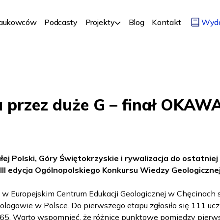
Naukowców
Podcasty
Projekty
Blog
Kontakt
Wyd
a przez duże G – finał OKA
ej Polski, Góry Świętokrzyskie i rywalizacja do ostatniej 
III edycja Ogólnopolskiego Konkursu Wiedzy Geologicz
 w Europejskim Centrum Edukacji Geologicznej w Chęcinach s
eologowie w Polsce. Do pierwszego etapu zgłosiło się 111 ucz
65. Warto wspomnieć, że różnice punktowe pomiędzy pierws