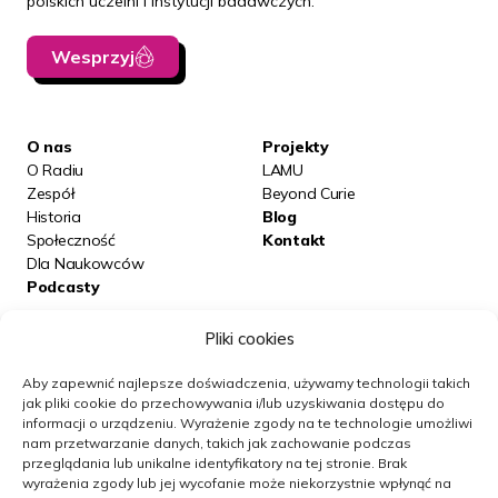
polskich uczelni i instytucji badawczych.
Wesprzyj
O nas
Projekty
O Radiu
LAMU
Zespół
Beyond Curie
Historia
Blog
Społeczność
Kontakt
Dla Naukowców
Podcasty
Pliki cookies
Posłuchaj nas na:
Aby zapewnić najlepsze doświadczenia, używamy technologii takich
jak pliki cookie do przechowywania i/lub uzyskiwania dostępu do
informacji o urządzeniu.
Wyrażenie zgody na te technologie umożliwi
Obserwuj nas
nam przetwarzanie danych, takich jak zachowanie podczas
przeglądania lub unikalne identyfikatory na tej stronie.
Brak
wyrażenia zgody lub jej wycofanie może niekorzystnie wpłynąć na