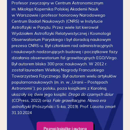
Profesor zwyczajny w Centrum Astronomicznym
im. Mikołaja Kopernika Polskiej Akademii Nauk
w Warszawie i profesor honorowy Narodowego
Centrum Badań Naukowych (CNRS) w Instytucie
Astrofizyki w Paryżu. Przez wiele lat kierował
Wydziałem Astrofizyki Relatywistycznej i Kosmologii
Obserwatorium Paryskiego i był doradcą naukowym
prezesa CNRS-u. Był członkiem rad administracyjnych
i naukowych nadzorujących budowę i początkowe fazy
działania obserwatorium fal grawitacyjnych EGO/Virgo.
Był autorem blisko 300 prac naukowych. W 2012 r.
został laureatem Wielkiej Nagrody Francuskiego
Towarzystwa Fizycznego. Był autorem wielu artykułów
popularnonaukowych (m. in. w „Uranii – Postępach
Astronomii”); po polsku, poza książkami z Karoliną,
ukazały się dwie jego książki:
Droga do czarnych dziur
(CCPress, 2022) oraz
Fale grawitacyjne. Nowa era
astrofizyki
(Prószyński i S-ka, 2019). Prof. Lasota zmarł
31.10.2024
Poznaj książkę i autora