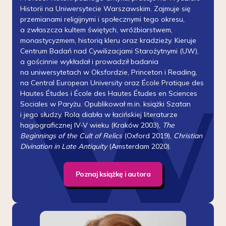
Historii na Uniwersytecie Warszawskim. Zajmuje się
przemianami religijnymi i społecznymi tego okresu,
a zwłaszcza kultem świętych, wróżbiarstwem,
monastycyzmem, historią kleru oraz kradzieży. Kieruje
Centrum Badań nad Cywilizacjami Starożytnymi (UW),
a gościnnie wykładał i prowadził badania
na uniwersytetach w Oksfordzie, Princeton i Reading,
na Central European University oraz École Pratique des
Hautes Études i École des Hautes Études en Sciences
Sociales w Paryżu. Opublikował m.in. książki Szatan
i jego słudzy. Rola diabła w łacińskiej literaturze
hagiograficznej IV-V wieku (Kraków 2003),
The
Beginnings of the Cult of Relics
(Oxford 2019),
Christian
Divination in Late Antiquity
(Amsterdam 2020).
Poznaj książkę i autora