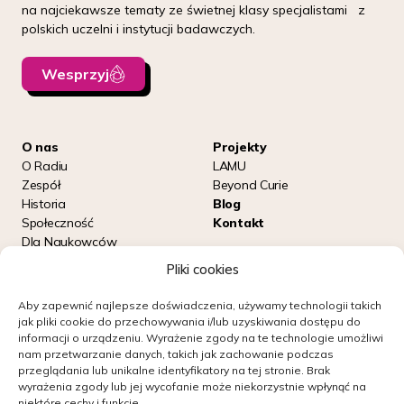
na najciekawsze tematy ze świetnej klasy specjalistami z
polskich uczelni i instytucji badawczych.
Wesprzyj
O nas
Projekty
O Radiu
LAMU
Zespół
Beyond Curie
Historia
Blog
Społeczność
Kontakt
Dla Naukowców
Podcasty
Pliki cookies
Aby zapewnić najlepsze doświadczenia, używamy technologii takich
Posłuchaj nas na:
jak pliki cookie do przechowywania i/lub uzyskiwania dostępu do
informacji o urządzeniu.
Wyrażenie zgody na te technologie umożliwi
nam przetwarzanie danych, takich jak zachowanie podczas
przeglądania lub unikalne identyfikatory na tej stronie.
Brak
wyrażenia zgody lub jej wycofanie może niekorzystnie wpłynąć na
Obserwuj nas
niektóre cechy i funkcje.