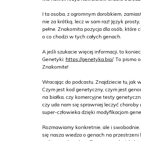
I ta osoba, z ogromnym dorobkiem, zamiast 
nie za krótką, lecz w sam raz! Język prost
pełne. Znakomita pozycja dla osób, które 
o co chodzi w tych całych genach.
A jeśli szukacie więcej informacji, to konie
Genetyki:
https://genetyka.bio/
. To pismo 
Znakomite!
Wracając do podcastu. Znajdziecie tu, jak w
Czym jest kod genetyczny, czym jest genom
na białka, czy komercyjne testy genetyczne
czy uda nam się sprawniej leczyć choroby
super-człowieka dzięki modyfikacjom gene
Rozmawiamy konkretnie, ale i swobodnie. C
się nasza wiedza o genach na przestrzeni l