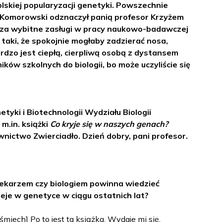
skiej popularyzacji genetyki. Powszechnie
w Komorowski odznaczył panią profesor Krzyżem
 za wybitne zasługi w pracy naukowo-badawczej
 taki, że spokojnie mogłaby zadzierać nosa,
bardzo jest ciepłą, cierpliwą osobą z dystansem
ików szkolnych do biologii, bo może uczyliście się
etyki i Biotechnologii Wydziału Biologii
.in. książki
Co kryje się w naszych genach?
nictwo Zwierciadło. Dzień dobry, pani profesor.
lekarzem czy biologiem powinna wiedzieć
dzieje w genetyce w ciągu ostatnich lat?
[śmiech] Po to jest ta książka. Wydaje mi się,