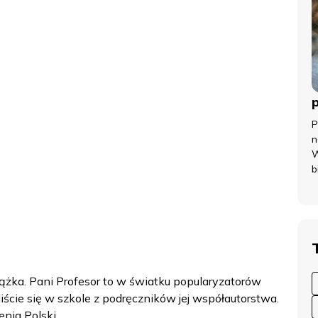
P
n
W
b
iążka. Pani Profesor to w światku popularyzatorów
iście się w szkole z podręczników jej współautorstwa.
nia Polski.