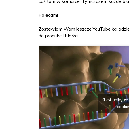
coś tam w komórce. Tymczasem każde bia
Polecam!
Zostawiam Wam jeszcze YouTube’ka, gdzie
do produkcji białka.
Kliknij, żeby 
cookie