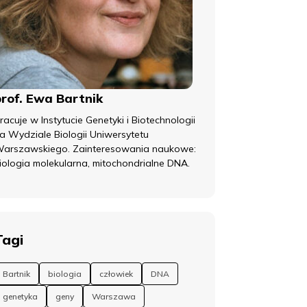
prof. Ewa Bartnik
racuje w Instytucie Genetyki i Biotechnologii
a Wydziale Biologii Uniwersytetu
arszawskiego. Zainteresowania naukowe:
iologia molekularna, mitochondrialne DNA.
Tagi
Bartnik
biologia
człowiek
DNA
genetyka
geny
Warszawa