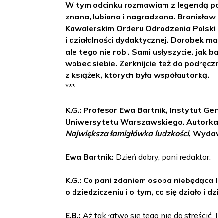
W tym odcinku rozmawiam z legendą pol
znana, lubiana i nagradzana. Bronisła
Kawalerskim Orderu Odrodzenia Polski
i działalności dydaktycznej. Dorobek ma
ale tego nie robi. Sami usłyszycie, jak 
wobec siebie. Zerknijcie też do podręczn
z książek, których była współautorką.
***
K.G.: Profesor Ewa Bartnik, Instytut Gen
Uniwersytetu Warszawskiego. Autorka m
Największa łamigłówka ludzkości
, Wydaw
Ewa Bartnik:
Dzień dobry, pani redaktor.
K.G.: Co pani zdaniem osoba niebędąca 
o dziedziczeniu i o tym, co się działo i 
E.B.:
Aż tak łatwo się tego nie da streścić. 