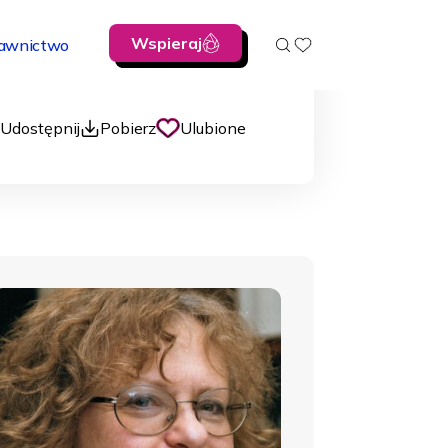
Wspieraj
awnictwo
00:00
Udostępnij
Pobierz
Ulubione