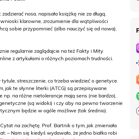
zadzierać nosa, napisała książkę nie za długą,
y, wnioski klarowne, zrozumienie dla wątpliwości
chcą sobie przypomnieć (albo nauczyć się od nowa),
cznie regularnie zaglądajcie na też Fakty i Mity
online z artykułami o różnych poziomach trudności.
 tytule, streszczenie, co trzeba wiedzieć o genetyce.
, jak te słynne literki (ATCG) są przepisywane
 np. na różne nietolerancje mają sens (nie bardzo),
 genetyczne (są widoki) i czy aby na pewno tworzenie
tycznym będzie w ogóle możliwe (tak średnio).
ytat na zachętę. Prof. Bartnik o tym, jak zmieniała
at: – Nam się kiedyś wydawało, że jedno białko robi