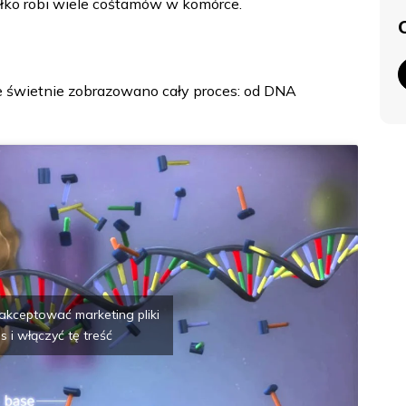
łko robi wiele cośtamów w komórce.
 świetnie zobrazowano cały proces: od DNA
zaakceptować marketing pliki
s i włączyć tę treść