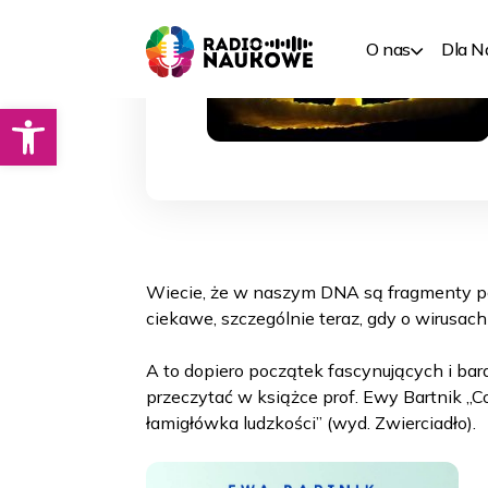
O nas
Dla 
Otwórz pasek narzędzi
Wiecie, że w naszym DNA są fragmenty p
ciekawe, szczególnie teraz, gdy o wirusac
A to dopiero początek fascynujących i bar
przeczytać w książce prof. Ewy Bartnik „
łamigłówka ludzkości” (wyd. Zwierciadło).