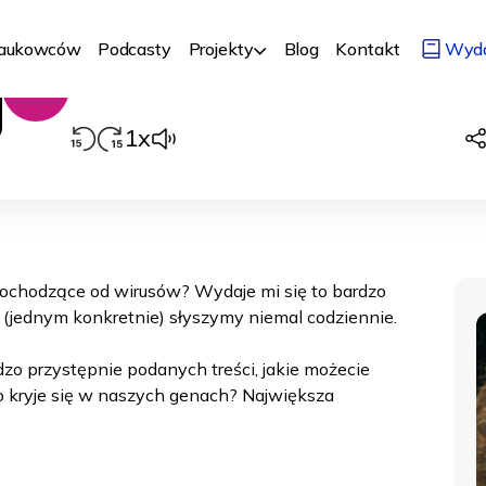
Nr 10
10/01/2021
Biologia, medycyna, chemia
Człowiek
Naukowców
Podcasty
Projekty
Blog
Kontakt
Wyd
00:00
Odtwarzacz
audio
1x
ochodzące od wirusów? Wydaje mi się to bardzo
h (jednym konkretnie) słyszymy niemal codziennie.
dzo przystępnie podanych treści, jakie możecie
Co kryje się w naszych genach? Największa