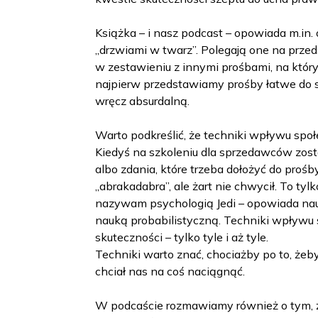
Książka – i nasz podcast – opowiada m.in.
„drzwiami w twarz”. Polegają one na przed
w zestawieniu z innymi prośbami, na któryc
najpierw przedstawiamy prośby łatwe do s
wręcz absurdalną.
Warto podkreślić, że techniki wpływu społ
Kiedyś na szkoleniu dla sprzedawców zos
albo zdania, które trzeba dołożyć do prośb
„abrakadabra”, ale żart nie chwycił. To ty
nazywam psychologią Jedi – opowiada nauk
nauką probabilistyczną. Techniki wpływ
skuteczności – tylko tyle i aż tyle.
Techniki warto znać, chociażby po to, że
chciał nas na coś naciągnąć.
W podcaście rozmawiamy również o tym, ż