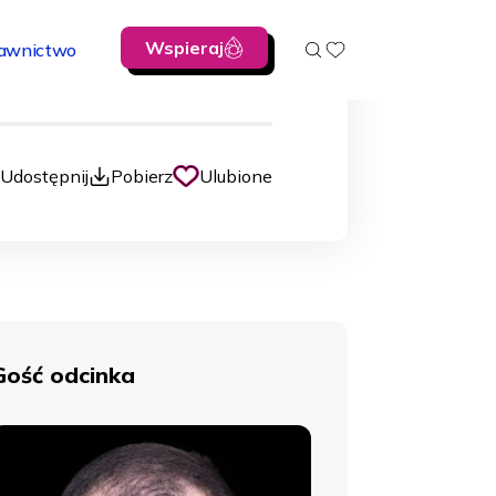
Wspieraj
awnictwo
00:00
Udostępnij
Pobierz
Ulubione
Gość odcinka