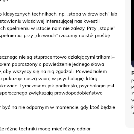
 o klasycznych technikach, np. „stopa w drzwiach” lub
stawianiu właściwej interesującej nas kwestii
h spełnieniu w istocie nam nie zależy. Przy „stopie”
pełnienia, przy „drzwiach” rzucamy na stół prośbę
ecznego nie są stuprocentowo działającymi trikami.–
tałem poproszony o powiedzenie jednego słowa
y, aby wszyscy się na nią zgadzali. Powiedziałem
lko pokazuje naszą wiarę w psychologię, którą
P
owiec. Tymczasem, jak podkreśla, psychologia jest
P
u społecznego zwiększają prawdopodobieństwo
Z
w
p
by być na nie odpornym w momencie, gdy ktoś będzie
t
e różne techniki mogą mieć różny odbiór