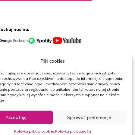
łuchaj nas na:
erwuj nas
Pliki cookies
ć najlepsze doświadczenia, używamy technologii takich jak pliki
rzechowywania i/lub uzyskiwania dostępu do informacji o urządzeniu.
zgody na te technologie umożliwi nam przetwarzanie danych, takich
nie podczas przeglądania lub unikalne identyfikatory na tej stronie.
nia zgody lub jej wycofanie może niekorzystnie wpłynąć na niektóre
cje.
Akceptuję
Sprawdź preferencje
Projekt i realizacja:
NoMonday
Polityka plików cookies
Polityka prywatności