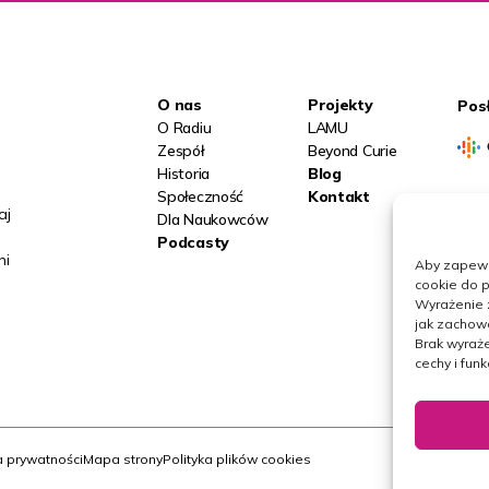
O nas
Projekty
Pos
O Radiu
LAMU
Zespół
Beyond Curie
Historia
Blog
Społeczność
Kontakt
aj
Obs
Dla Naukowców
Podcasty
ni
Aby zapewni
cookie do p
Wyrażenie 
jak zachowa
Brak wyraże
cechy i funk
a prywatności
Mapa strony
Polityka plików cookies