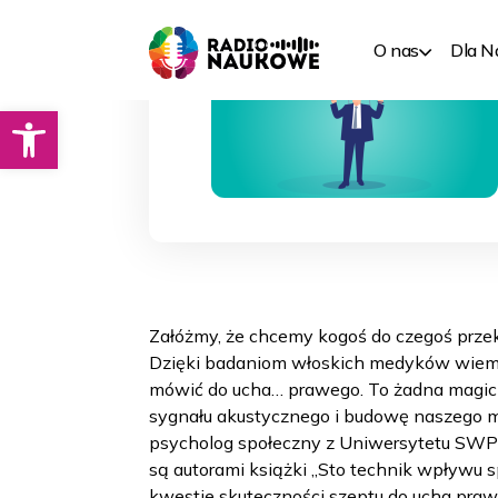
O nas
Dla 
Otwórz pasek narzędzi
Załóżmy, że chcemy kogoś do czegoś przek
Dzięki badaniom włoskich medyków wiemy,
mówić do ucha… prawego. To żadna magicz
sygnału akustycznego i budowę naszego 
psycholog społeczny z Uniwersytetu SWPS.
są autorami książki „Sto technik wpływu sp
kwestie skuteczności szeptu do ucha praw