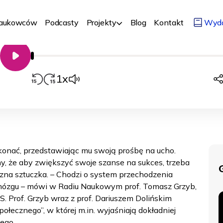
manipuluje? | prof. Tomasz Grzyb
Nr 108
13/01/2024
Biologia, medycyna, chemia
Człowiek
Naukowców
Podcasty
Projekty
Blog
Kontakt
Wyd
00:00
Odtwarzacz
audio
1x
onać, przedstawiając mu swoją prośbę na ucho.
 że aby zwiększyć swoje szanse na sukces, trzeba
na sztuczka. – Chodzi o system przechodzenia
mózgu – mówi w Radiu Naukowym prof. Tomasz Grzyb,
 Prof. Grzyb wraz z prof. Dariuszem Dolińskim
ołecznego”, w której m.in. wyjaśniają dokładniej
ego.