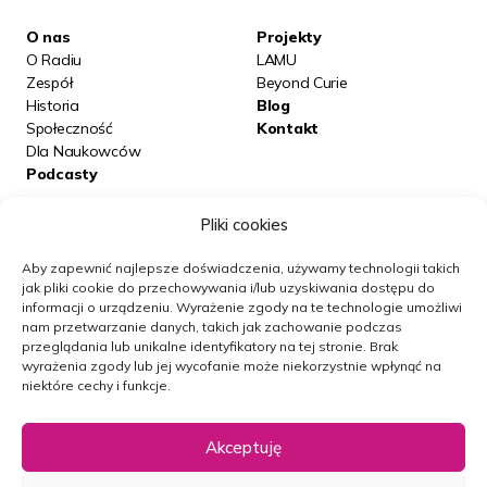
O nas
Projekty
O Radiu
LAMU
Zespół
Beyond Curie
Historia
Blog
Społeczność
Kontakt
Dla Naukowców
Podcasty
Pliki cookies
Posłuchaj nas na:
Aby zapewnić najlepsze doświadczenia, używamy technologii takich
jak pliki cookie do przechowywania i/lub uzyskiwania dostępu do
informacji o urządzeniu.
Wyrażenie zgody na te technologie umożliwi
Obserwuj nas
nam przetwarzanie danych, takich jak zachowanie podczas
przeglądania lub unikalne identyfikatory na tej stronie.
Brak
wyrażenia zgody lub jej wycofanie może niekorzystnie wpłynąć na
niektóre cechy i funkcje.
Newsletter
Akceptuję
Polityka prywatności
Mapa strony