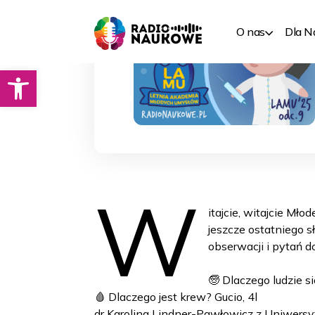
O nas
Dla 
Otwórz pasek narzędzi
W
itajcie, witajcie M
jeszcze ostatniego s
obserwacji i pytań 
🧓 Dlaczego ludzie si
🩸 Dlaczego jest krew? Gucio, 4l
dr Karolina Lindner-Pawłowicz z Uniwer