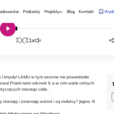
wymiotują?
01/09/2025
Biologia, medycyna, chemia
LAMU
Naukowców
Podcasty
Projekty
Blog
Kontakt
Wyd
00:00
Odtwarzacz
audio
1x
łode Umysły! LAMU w tym sezonie nie powiedziało
łowa! Przed nami odcinek 9, a w nim wiele celnych
dotyczących naszego ciała…
ę starzeją i zmieniają wzrost i są malutcy? Jagna, 4l
sytetu Medycznego we Wrocławiu