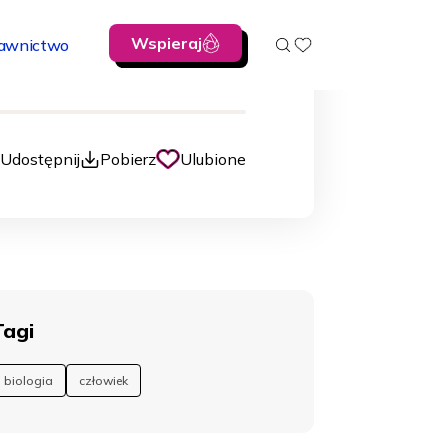
Wspieraj
awnictwo
00:00
Udostępnij
Pobierz
Ulubione
Tagi
biologia
człowiek