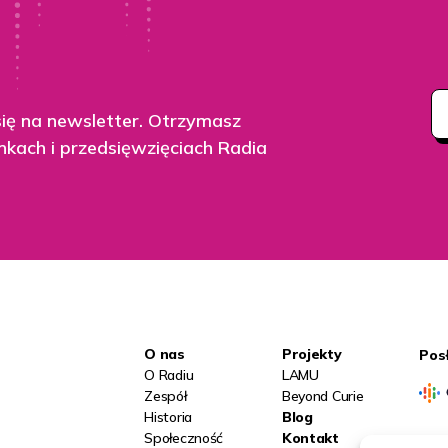
się na newsletter. Otrzymasz
nkach i przedsięwzięciach Radia
O nas
Projekty
Pos
O Radiu
LAMU
Zespół
Beyond Curie
Historia
Blog
Społeczność
Kontakt