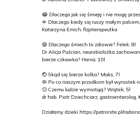
😂 Dlaczego jak się śmieję i nie mogę prze
🤏 Dlaczego kiedy się ruszy małym palcem, 
Katarzyna Emich, fizjoterapeutka
😄 Dlaczego śmiech to zdrowie? Felek, 8l
Dr Alicja Puścian, neurobiolożka zachowa
bierze czkawka? Hania, 10l
🤕 Skąd się bierze kolka? Maks, 7l
🦠 Po co naszym przodkom był wyrostek r
🤢 Czemu ludzie wymiotują? Wojtek, 5l
dr hab. Piotr Dziechciarz, gastroenterolog,
Działamy dzieki https://patronite.pl/radio