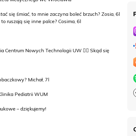
stać się śmiać, to mnie zaczyna boleć brzuch? Zosia, 6l
to ruszają się inne palce? Cosima, 6l
nia Centrum Nowych Technologii UW 😮‍💨 Skąd się
obaczkowy? Michał, 7l
 Klinika Pediatrii WUM
naukowe – dziękujemy!