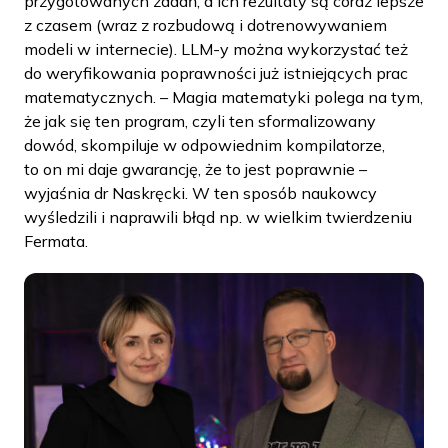
przygotowanych zadań, a ich rezultaty są coraz lepsze
z czasem (wraz z rozbudową i dotrenowywaniem
modeli w internecie). LLM-y można wykorzystać też
do weryfikowania poprawności już istniejących prac
matematycznych. – Magia matematyki polega na tym,
że jak się ten program, czyli ten sformalizowany
dowód, skompiluje w odpowiednim kompilatorze,
to on mi daje gwarancję, że to jest poprawnie –
wyjaśnia dr Naskręcki. W ten sposób naukowcy
wyśledzili i naprawili błąd np. w wielkim twierdzeniu
Fermata.