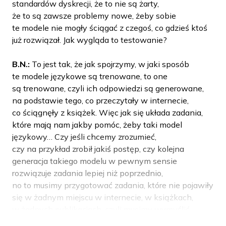
standardów dyskrecji, że to nie są żarty,
że to są zawsze problemy nowe, żeby sobie
te modele nie mogły ściągać z czegoś, co gdzieś ktoś
już rozwiązał. Jak wygląda to testowanie?
B.N.:
To jest tak, że jak spojrzymy, w jaki sposób
te modele językowe są trenowane, to one
są trenowane, czyli ich odpowiedzi są generowane,
na podstawie tego, co przeczytały w internecie,
co ściągnęły z książek. Więc jak się układa zadania,
które mają nam jakby pomóc, żeby taki model
językowy… Czy jeśli chcemy zrozumieć,
czy na przykład zrobił jakiś postęp, czy kolejna
generacja takiego modelu w pewnym sensie
rozwiązuje zadania lepiej niż poprzednio,
no to musimy przygotować zadania, które nie pojawiły
się w żadnym miejscu w internecie, w książkach,
w żadnych publikacjach, czyli musimy wymyślić
tak naprawdę problem od zera, którego do tej pory