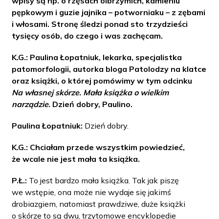
wpisy są np. o rzęsach olbrzymich, kamieniu
pępkowym i guzie jajnika – potworniaku – z zębami
i włosami. Stronę śledzi ponad sto trzydzieści
tysięcy osób, do czego i was zachęcam.
K.G.: Paulina Łopatniuk, lekarka, specjalistka
patomorfologii, autorka bloga Patolodzy na klatce
oraz książki, o której pomówimy w tym odcinku
Na własnej skórze. Mała książka o wielkim
narządzie
. Dzień dobry, Paulino.
Paulina Łopatniuk:
Dzień dobry.
K.G.: Chciałam przede wszystkim powiedzieć,
że wcale nie jest mała ta książka.
P.Ł.:
To jest bardzo mała książka. Tak jak piszę
we wstępie, ona może nie wydaje się jakimś
drobiazgiem, natomiast prawdziwe, duże książki
o skórze to są dwu, trzytomowe encyklopedie