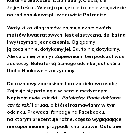
Karolina Głowacka: Dzień dobry. Cieszę się,
że jesteście. Więcej o projekcie i o mnie znajdziecie
na radionaukowe.pl i w serwisie Patronite.
Waży kilka kilogramów, zajmuje około dwóch
metrów kwadratowych, jest elastyczna, delikatna
i wytrzymała jednocześnie. Oglądamy
ją codziennie, dotykamy jej. Ba, to nią dotykamy.
Ale co o niej wiemy? Zapewniam, ten podcast was
zaskoczy. Bohaterką ósmego odcinka jest skóra.
Radio Naukowe – zaczynamy.
Do rozmowy zaprosiłam bardzo ciekawą osobę.
Zajmuje się patologią w sensie medycznym.
Napisała dwie książki –
Patolodzy. Panie doktorze,
czy to rak?
i drugą, o której rozmawiamy w tym
odcinku. Prowadzi fanpage na Facebooku,
na którym prezentuje różne, często wyglądające
niezapomnianie, przypadki chorobowe. Ostatnie