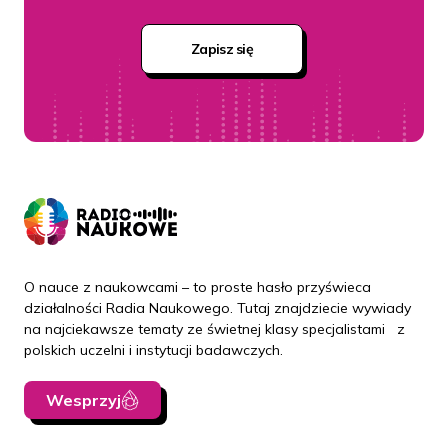
uśredniona powierzchnia skóry dorosłej osoby.
Tak samo będzie, gdybyśmy chcieli skórę zważyć.
Zapisz się
Ja piszę o pięciu kilogramach, ale to jest taka
podręcznikowa liczba. Jeśli przejrzymy literaturę, jeśli
sięgniemy do czasopism tematycznych, do innych
książek, to zobaczymy dość szerokie widełki.
Bo wiadomo, każde z nas jest mniejsze, większe,
różnie ważymy, zajmujemy mniejszą, większą
objętość. Natomiast w takich przeciętnych danych
podawanych dla dorosłej osoby znajdziemy od trzech
i pół kilograma po nawet dziewięć, dziesięć.
W związku z tym trudno skórę lekceważyć. Normalnie
O nauce z naukowcami – to proste hasło przyświeca
wątroba kojarzy się jako taki duży narząd, ale ona
działalności Radia Naukowego. Tutaj znajdziecie wywiady
nie waży nawet dwóch kilogramów. W związku z tym
na najciekawsze tematy ze świetnej klasy specjalistami z
polskich uczelni i instytucji badawczych.
mówimy tutaj o całkiem sporej części naszego ciała
i z osobną budową, i z osobną fizjologią, z czynnością,
Wesprzyj
która jest niezmiernie dla naszego codziennego życia
istotna.