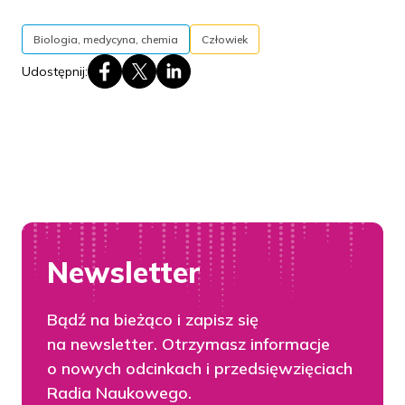
A skóra jest jakaś taka oczywista, że ona istnieje,
ale żebyśmy ją wymienili wśród organów,
Biologia, medycyna, chemia
Człowiek
to wydaje mi się, że trzeba by się nad tym dopiero
Udostępnij:
jakoś zastanowić. Traktujemy ją jak powietrze,
że ona sobie jest i jakoś specjalnie się nią
nie przejmujemy. Ale to jest przecież fenomenalny
organ. Największy?
P.Ł.:
Właściwie tak, bo o ile skóry zwykle rzeczywiście
nie traktujemy jako osobnego narządu – nie wiem,
nie ma chyba takiego przyzwyczajenia, nie wspomina
się o niej w ten sposób gdzieś w toku edukacji
Newsletter
wcześniejszej niż medyczna – o tyle skóra jest
nie tylko osobnym narządem, ale też narządem
bardzo dużym. Tak jak wspominam w książce,
Bądź na bieżąco i zapisz się
powierzchniowo zajmuje ona około dwóch metrów
na newsletter. Otrzymasz informacje
kwadratowych. I oczywiście każde z nas jest
o nowych odcinkach i przedsięwzięciach
troszeczkę inaczej zbudowane, jesteśmy mniejszymi,
Radia Naukowego.
większymi osobami, natomiast jest to taka bardzo