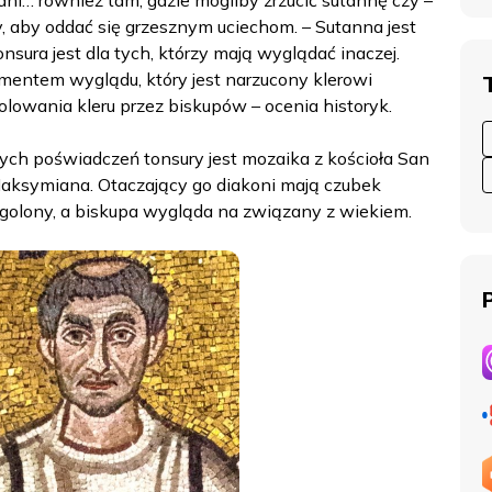
ni… również tam, gdzie mogliby zrzucić sutannę czy –
y, aby oddać się grzesznym uciechom. – Sutanna jest
onsura jest dla tych, którzy mają wyglądać inaczej.
ementem wyglądu, który jest narzucony klerowi
olowania kleru przez biskupów – ocenia historyk.
ych poświadczeń tonsury jest mozaika z kościoła San
Maksymiana. Otaczający go diakoni mają czubek
golony, a biskupa wygląda na związany z wiekiem.