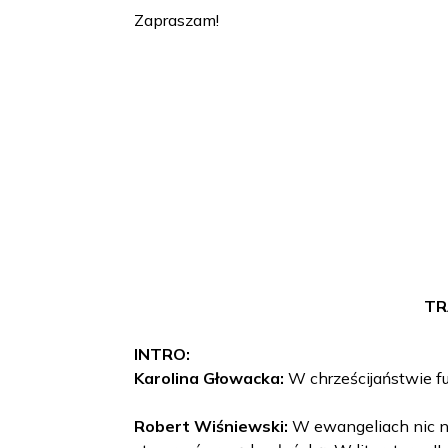
Zapraszam!
TR
INTRO:
Karolina Głowacka:
W chrześcijaństwie fu
Robert Wiśniewski:
W ewangeliach nic nie