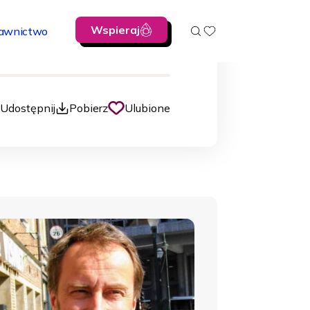
t Wiśniewski
Wspieraj
awnictwo
00:00
Udostępnij
Pobierz
Ulubione