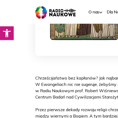
O nas
Dla 
Otwórz pasek narzędzi
Chrześcijaństwo bez kapłanów? Jak najbar
W Ewangeliach nic nie sugeruje, żebyśmy p
w Radiu Naukowym prof. Robert Wiśniewsk
Centrum Badań nad Cywilizacjami Staroż
Przez pierwsze dekady rozwoju religii chrze
między wiernymi a Bogiem. A tym bardziej 