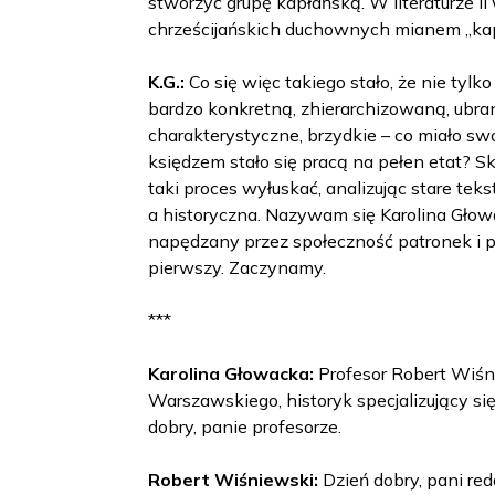
stworzyć grupę kapłańską. W literaturze II
chrześcijańskich duchownych mianem „kap
K.G.:
Co się więc takiego stało, że nie tylko 
bardzo konkretną, zhierarchizowaną, ubran
charakterystyczne, brzydkie – co miało swój
księdzem stało się pracą na pełen etat? Sk
taki proces wyłuskać, analizując stare tek
a historyczna. Nazywam się Karolina Głow
napędzany przez społeczność patronek i p
pierwszy. Zaczynamy.
***
Karolina Głowacka:
Profesor Robert Wiśni
Warszawskiego, historyk specjalizujący się 
dobry, panie profesorze.
Robert Wiśniewski:
Dzień dobry, pani red