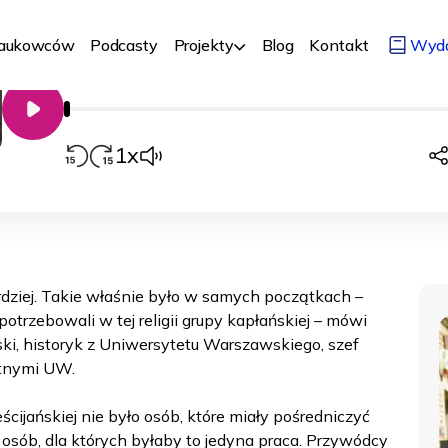
i profesjonalizacja kleru | prof. Rober
Nr 41
05/05/2021
Człowiek
Historia i filozofia
Naukowców
Podcasty
Projekty
Blog
Kontakt
Wyd
00:00
Odtwarzacz
audio
1x
dziej. Takie właśnie było w samych początkach –
otrzebowali w tej religii grupy kapłańskiej – mówi
i, historyk z Uniwersytetu Warszawskiego, szef
ytnymi UW.
ścijańskiej nie było osób, które miały pośredniczyć
osób, dla których byłaby to jedyna praca. Przywódcy