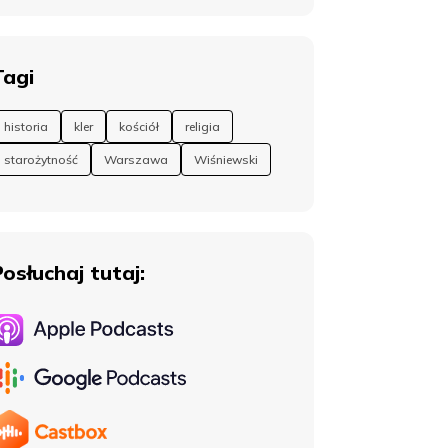
Tagi
historia
kler
kościół
religia
starożytność
Warszawa
Wiśniewski
Posłuchaj tutaj: