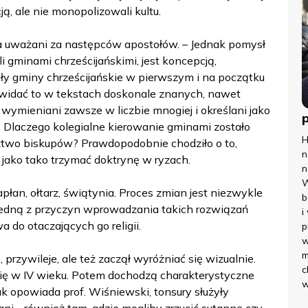
ą, ale nie monopolizowali kultu.
oła uważani za następców apostołów. – Jednak pomysł
i gminami chrześcijańskimi, jest koncepcją,
wały gminy chrześcijańskie w pierwszym i na początku
I widać to w tekstach doskonale znanych, nawet
wymieniani zawsze w liczbie mnogiej i określani jako
. Dlaczego kolegialne kierowanie gminami zostało
H
two biskupów? Prawdopodobnie chodziło o to,
n
e jako tako trzymać doktrynę w ryzach.
n
W
płan, ołtarz, świątynia. Proces zmian jest niezwykle
b
jedną z przyczyn wprowadzania takich rozwiązań
i
 do otaczających go religii.
p
w
m
, przywileje, ale też zaczął wyróżniać się wizualnie.
c
 się w IV wieku. Potem dochodzą charakterystyczne
w
k opowiada prof. Wiśniewski, tonsury służyły