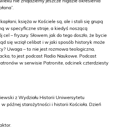
 wieku nie znajdziemy jeszcze nigdzie określenia
łana”.
kapłani, księża w Kościele są, ale i stali się grupą
ą w specyficzne stroje, a kiedyś noszącą
 cel – fryzury. Słowem, jak do tego doszło, że bycie
ąd się wziął celibat i w jaki sposób historyk może
sty? Uwaga – to nie jest rozmowa teologiczna,
acka, to jest podcast Radio Naukowe. Podcast
atronów w serwisie Patronite, odcinek czterdziesty
ewski z Wydziału Historii Uniwersytetu
w późnej starożytności i historii Kościoła. Dzień
aktor.