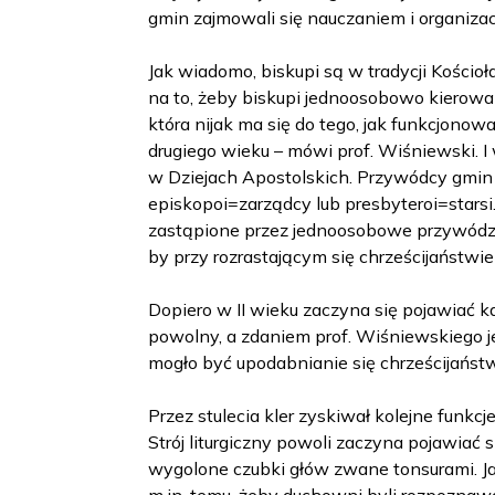
gmin zajmowali się nauczaniem i organizacj
Jak wiadomo, biskupi są w tradycji Kości
na to, żeby biskupi jednoosobowo kierowal
która nijak ma się do tego, jak funkcjono
drugiego wieku – mówi prof. Wiśniewski. 
w Dziejach Apostolskich. Przywódcy gmin 
episkopoi=zarządcy lub presbyteroi=starsi
zastąpione przez jednoosobowe przywódz
by przy rozrastającym się chrześcijaństwi
Dopiero w II wieku zaczyna się pojawiać ka
powolny, a zdaniem prof. Wiśniewskiego 
mogło być upodabnianie się chrześcijaństwa
Przez stulecia kler zyskiwał kolejne funkcje
Strój liturgiczny powoli zaczyna pojawiać
wygolone czubki głów zwane tonsurami. Ja