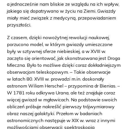
a jednocześnie nam bliskie ze względu na ich wpływ,
jakiego się dopatrywano w życiu na Ziemi. Gwiazdy
miały mieć związek z medycyną, przepowiadaniem
przyszłości.
Z czasem, dzięki nowożytnej rewolucji naukowej,
porzucono model, w którym gwiazdy umieszczone
były w sztywnej sferze niebieskiej, a w XVIII w.
zaczęto się orientować, jak skonstruowana jest Droga
Mleczna. Było to możliwe dzięki coraz dokładniejszym
obserwacjom teleskopowym. – Takie obserwacje
w latach 80. XVIII w. prowadzi m.in. doskonały
astronom Wiliam Herschel – przypomina dr Bienias. –
W 1781 roku odkrywa Urana, ale też znajduje coraz
więcej gwiazd w mgławicach. Na podstawie swoich
obliczeń próbuje nakreślić pierwszy trójwymiarowy
obraz naszej galaktyki. Przełom w badaniach
astronomicznych następuje w XIX w. wraz z innymi
możliwościami obserwacji: spektroskopią