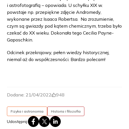
i astrofotografią – opowiada. U schyłku XIX w.
powstaje np. przepiękne zdjęcie Andromedy,
wykonane przez Isaaca Robertsa. Na zrozumienie,
czym są gwiazdy pod kątem chemicznym, trzeba było
czekać do XX wieku. Dokonała tego Cecilia Payne-
Gaposchkin.
Odcinek przekrojowy, pełen wiedzy historycznej,
niemal aż do współczesności. Bardzo polecam!
Dodane:
21/04/2022
948
Fizyka i astronomia
Historia i filozofia
Udostępnij: