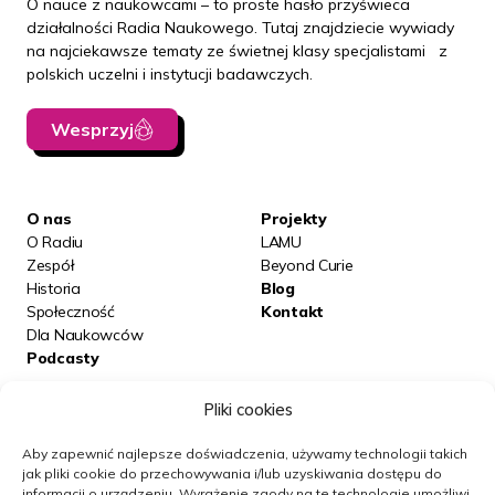
O nauce z naukowcami – to proste hasło przyświeca
działalności Radia Naukowego. Tutaj znajdziecie wywiady
na najciekawsze tematy ze świetnej klasy specjalistami z
polskich uczelni i instytucji badawczych.
Wesprzyj
O nas
Projekty
O Radiu
LAMU
Zespół
Beyond Curie
Historia
Blog
Społeczność
Kontakt
Dla Naukowców
Podcasty
Pliki cookies
Posłuchaj nas na:
Aby zapewnić najlepsze doświadczenia, używamy technologii takich
jak pliki cookie do przechowywania i/lub uzyskiwania dostępu do
informacji o urządzeniu.
Wyrażenie zgody na te technologie umożliwi