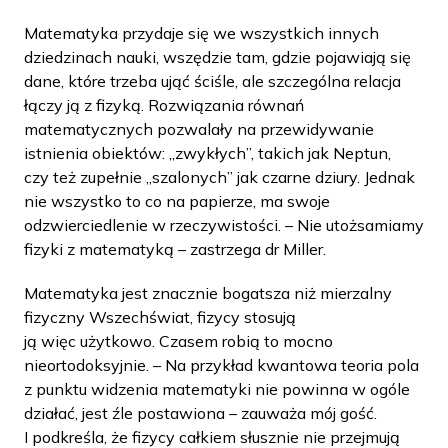
Matematyka przydaje się we wszystkich innych
dziedzinach nauki, wszędzie tam, gdzie pojawiają się
dane, które trzeba ująć ściśle, ale szczególna relacja
łączy ją z fizyką. Rozwiązania równań
matematycznych pozwalały na przewidywanie
istnienia obiektów: „zwykłych”, takich jak Neptun,
czy też zupełnie „szalonych” jak czarne dziury. Jednak
nie wszystko to co na papierze, ma swoje
odzwierciedlenie w rzeczywistości. – Nie utożsamiamy
fizyki z matematyką – zastrzega dr Miller.
Matematyka jest znacznie bogatsza niż mierzalny
fizyczny Wszechświat, fizycy stosują
ją więc użytkowo. Czasem robią to mocno
nieortodoksyjnie. – Na przykład kwantowa teoria pola
z punktu widzenia matematyki nie powinna w ogóle
działać, jest źle postawiona – zauważa mój gość.
I podkreśla, że fizycy całkiem słusznie nie przejmują