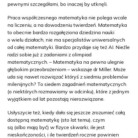
pewnymi szczegółami, bo inaczej by utknęli.
Praca współczesnego matematyka nie polega wcale
na liczeniu, a na dowodzeniu twierdzeń. Matematyka
to obecnie bardzo rozgałęziona dziedzina nauki
o wielu działach, nie ma specjalistów uniwersalnych
od całej matematyki. Bardzo przydaje się też AI. Nieźle
radzi sobie już z zadaniami z olimpiad
matematycznych. – Matematyka na pewno ulegnie
głębokim przeobrażeniom – wskazuje dr Miller. Może
uda się nawet rozwiązać któryś z siedmiu problemów
milenijnych? To siedem zagadnień matematycznych
(o niektórych rozmawiamy w odcinku), które z jednym
wyjątkiem od lat pozostają nierozwiązane.
Usłyszycie też, kiedy dało się jeszcze zrozumieć całą
dostępną matematykę (sto lat temu), czym
są (albo mają być) w fizyce skwarki, ile jest
nieskończoności, i ile twierdzeń rocznie powinien