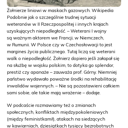
Żołnierze liniowi w maskach gazowych. Wikipedia
Podobnie jak o szczególnie trudnej sytuacji
weteranów w II Rzeczpospolitej i innych krajach
uzyskujących niepodległość. – Weterani I wojny
są ważnym aktorem we Francji, w Niemczech,
w Rumunii. W Polsce czy w Czechosłowacji to jest
margines życia publicznego. Tutaj liczą się weterani
walk o niepodległość. Żołnierz dopiero jeśli załapał się
na służbę w wojsku polskim, to dotyka go splendor,
prestiż czy apanaże – zauważa prof. Górny. Niemniej
państwo wydawało poważne środki na rehabilitację
inwalidów wojennych. – Nie są pozostawieni całkiem
sami sobie, ale takie mają wrażenie – dodaje.
W podcaście rozmawiamy też o zmianach
społecznych, konfliktach międzypokoleniowych
(między feministkami!), atakach na siedzących
w kawiarniach, dziesiątkach tysięcy bezrobotnych