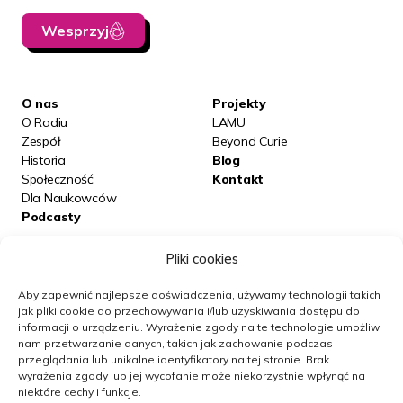
Co to jest wtedy społecznie za kontynent?
Wesprzyj
M.G.:
To jest bardzo prawidłowe wyrażenie
i tu nie ma błędu. Nie ma się co wstydzić,
bo ta sytuacja wojenna się tak nie urywa z dnia
O nas
Projekty
na dzień. To znaczy, że przestaje się strzelać
O Radiu
LAMU
Zespół
Beyond Curie
na froncie zachodnim, zaraz zaczynają się kolejne
Historia
Blog
wojny, zwłaszcza tutaj na wschodzie, i one się jeszcze
Społeczność
Kontakt
będą toczyć przez dłuższy czas. Ale dla gospodarek,
Dla Naukowców
dla życia codziennego ludzi, dla aprowizacji to nie jest
Podcasty
fundamentalna zmiana z dnia na dzień. To nie jest tak,
że przechodzimy z trybu wojennego na pokojowy
Pliki cookies
Posłuchaj nas na:
i okej, szynka jest w sklepie. Ta sama bieda,
która była, zostaje, i wiele rzeczy ciągnie się jeszcze
Aby zapewnić najlepsze doświadczenia, używamy technologii takich
jak pliki cookie do przechowywania i/lub uzyskiwania dostępu do
latami. Wiadomo, mają różny timing – powstaje coś
informacji o urządzeniu.
Wyrażenie zgody na te technologie umożliwi
nowego, ale to powstaje bardzo powoli i w różnych
Obserwuj nas
nam przetwarzanie danych, takich jak zachowanie podczas
sferach życia w bardzo różnym tempie.
przeglądania lub unikalne identyfikatory na tej stronie.
Brak
wyrażenia zgody lub jej wycofanie może niekorzystnie wpłynąć na
niektóre cechy i funkcje.
Jeżeli interesuje nas takie życie codzienne, co ludzie