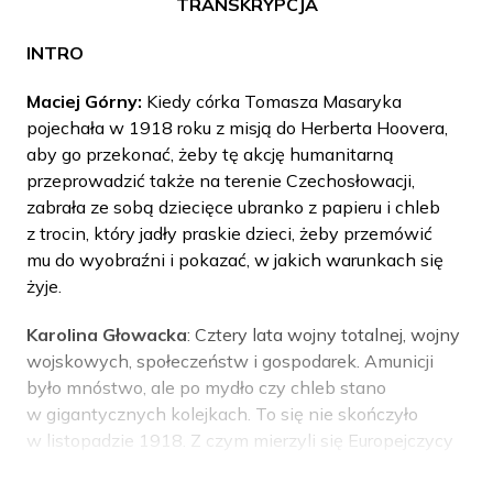
TRANSKRYPCJA
INTRO
Maciej Górny:
Kiedy córka Tomasza Masaryka
pojechała w 1918 roku z misją do Herberta Hoovera,
aby go przekonać, żeby tę akcję humanitarną
przeprowadzić także na terenie Czechosłowacji,
zabrała ze sobą dziecięce ubranko z papieru i chleb
z trocin, który jadły praskie dzieci, żeby przemówić
mu do wyobraźni i pokazać, w jakich warunkach się
żyje.
Karolina Głowacka
: Cztery lata wojny totalnej, wojny
wojskowych, społeczeństw i gospodarek. Amunicji
było mnóstwo, ale po mydło czy chleb stano
w gigantycznych kolejkach. To się nie skończyło
w listopadzie 1918. Z czym mierzyli się Europejczycy
w pierwszych miesiącach po wojnie? I jak to się stało,