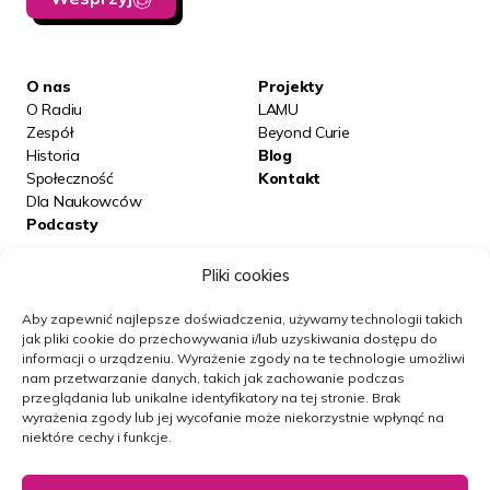
O nas
Projekty
O Radiu
LAMU
Zespół
Beyond Curie
Historia
Blog
Społeczność
Kontakt
Dla Naukowców
Podcasty
Pliki cookies
Posłuchaj nas na:
Aby zapewnić najlepsze doświadczenia, używamy technologii takich
jak pliki cookie do przechowywania i/lub uzyskiwania dostępu do
informacji o urządzeniu.
Wyrażenie zgody na te technologie umożliwi
Obserwuj nas
nam przetwarzanie danych, takich jak zachowanie podczas
przeglądania lub unikalne identyfikatory na tej stronie.
Brak
wyrażenia zgody lub jej wycofanie może niekorzystnie wpłynąć na
niektóre cechy i funkcje.
Newsletter