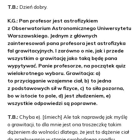
T.B.:
Dzień dobry.
K.G.: Pan profesor jest astrofizykiem
z Obserwatorium Astronomicznego Uniwersytetu
Warszawskiego. Jednym z głównych
zainteresowań pana profesora jest astrofizyka
fal grawitacyjnych. I zarówno o nie, jak i przede
wszystkim o grawitację jako taką będę pana
wypytywać. Panie profesorze, na początek quiz
wielokrotnego wyboru. Grawitacja: a)
to przyciąganie wzajemne ciał, b) to jedna
z podstawowych sił w fizyce, c) to siła pozorna,
bo w istocie to pole, d) jest złudzeniem, e)
wszystkie odpowiedzi są poprawne.
T.B.:
Chyba e). [śmiech] Ale tak naprawdę jak myślę
o grawitacji, to dla mnie jest ona troszeczkę takim
dążeniem do wolności dlatego, że jest to dążenie ciał
do przebywania w stanie swobodnego spadku