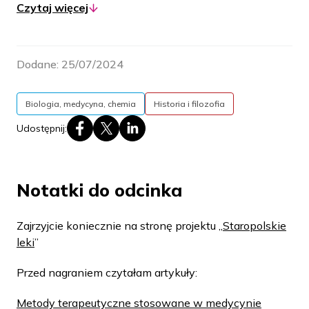
Czytaj więcej
(król Sobieski leczył nią kiłę), o tym, po co bogaci
zjadali perły, a biedni sproszkowane zęby, jakich
efektów spodziewają się naukowcy po teriaku
Dodane:
25/07/2024
oraz jakie problemy występują w interdyscyplinarnym
zespole badawczym.
Biologia, medycyna, chemia
Historia i filozofia
Udostępnij:
Notatki do odcinka
Zajrzyjcie koniecznie na stronę projektu „
Staropolskie
leki
”
Przed nagraniem czytałam artykuły:
Metody terapeutyczne stosowane w medycynie