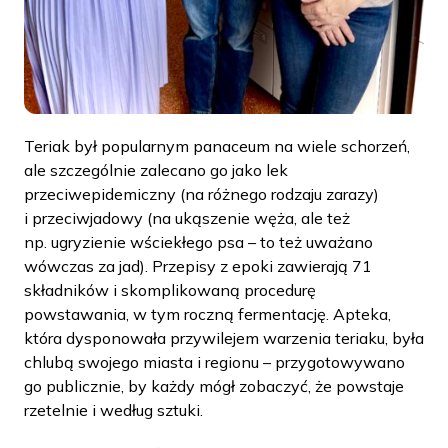
Teriak był popularnym panaceum na wiele schorzeń,
ale szczególnie zalecano go jako lek
przeciwepidemiczny (na różnego rodzaju zarazy)
i przeciwjadowy (na ukąszenie węża, ale też
np. ugryzienie wściekłego psa – to też uważano
wówczas za jad). Przepisy z epoki zawierają 71
składników i skomplikowaną procedurę
powstawania, w tym roczną fermentację. Apteka,
która dysponowała przywilejem warzenia teriaku, była
chlubą swojego miasta i regionu – przygotowywano
go publicznie, by każdy mógł zobaczyć, że powstaje
rzetelnie i według sztuki.