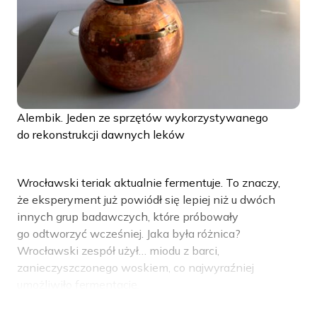
Alembik. Jeden ze sprzętów wykorzystywanego
do rekonstrukcji dawnych leków
Wrocławski teriak aktualnie fermentuje. To znaczy,
że eksperyment już powiódł się lepiej niż u dwóch
innych grup badawczych, które próbowały
go odtworzyć wcześniej. Jaka była różnica?
Wrocławski zespół użył… miodu z barci,
zanieczyszczonego woskiem, co najwyraźniej
umożliwiło fermentację.
W odcinku usłyszycie też o dawnych terapiach rtęcią