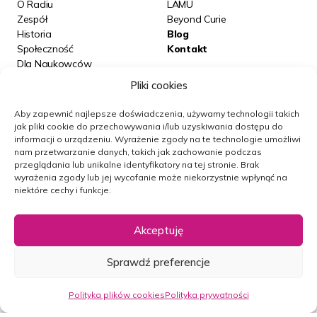
O Radiu
LAMU
Zespół
Beyond Curie
Historia
Blog
Społeczność
Kontakt
K.G.: A jak pani na to patrzy, pani doktor? Jako
Dla Naukowców
farmaceutka, biegła w naukach medycznych,
Podcasty
Pliki cookies
w chemii? Kiedy widzi pani, że opowiadali oni tam
np. o jakiejś doktrynie humoralnej.
Aby zapewnić najlepsze doświadczenia, używamy technologii takich
Posłuchaj nas na:
jak pliki cookie do przechowywania i/lub uzyskiwania dostępu do
informacji o urządzeniu.
Wyrażenie zgody na te technologie umożliwi
nam przetwarzanie danych, takich jak zachowanie podczas
przeglądania lub unikalne identyfikatory na tej stronie.
Brak
D.R.:
Im się ta doktryna humoralna jak najbardziej
wyrażenia zgody lub jej wycofanie może niekorzystnie wpłynąć na
Obserwuj nas
sprawdzała w zakresie tego, co widzieli. Skoro
niektóre cechy i funkcje.
zakładali, że człowiek może przesiąknąć zimnym
i wilgotnym humorem, np. widzieli, że człowiekowi,
Akceptuję
który przebywa w zimnej wodzie, na następny dzień
Newsletter
cieknie z nosa coś, co jest zimne i wilgotne, to dla nich
Sprawdź preferencje
Polityka prywatności
było to namacalne potwierdzenie tego, że mają rację,
Mapa strony
że są na dobrym tropie. Nasiąkł, więc wycieka –
Polityka plików cookies
Polityka plików cookies
Polityka prywatności
Wszelkie prawa zastrzeżone © RN
wszystko jasne. Mało tego, możemy mu podać rzeczy,
Projekt i realizacja:
NoMonday