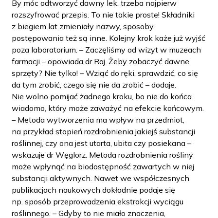
By móc odtworzyć dawny lek, trzeba najpierw
rozszyfrować przepis. To nie takie proste! Składniki
z biegiem lat zmieniały nazwy, sposoby
postępowania też są inne. Kolejny krok każe już wyjść
poza laboratorium. – Zaczęliśmy od wizyt w muzeach
farmacji – opowiada dr Raj. Żeby zobaczyć dawne
sprzęty? Nie tylko! – Wziąć do ręki, sprawdzić, co się
da tym zrobić, czego się nie da zrobić – dodaje.
Nie wolno pomijać żadnego kroku, bo nie do końca
wiadomo, który może zaważyć na efekcie końcowym.
– Metoda wytworzenia ma wpływ na przedmiot,
na przykład stopień rozdrobnienia jakiejś substancji
roślinnej, czy ona jest utarta, ubita czy posiekana –
wskazuje dr Węglorz. Metoda rozdrobnienia rośliny
może wpłynąć na biodostępność zawartych w niej
substancji aktywnych. Nawet we współczesnych
publikacjach naukowych dokładnie podaje się
np. sposób przeprowadzenia ekstrakcji wyciągu
roślinnego. – Gdyby to nie miało znaczenia,