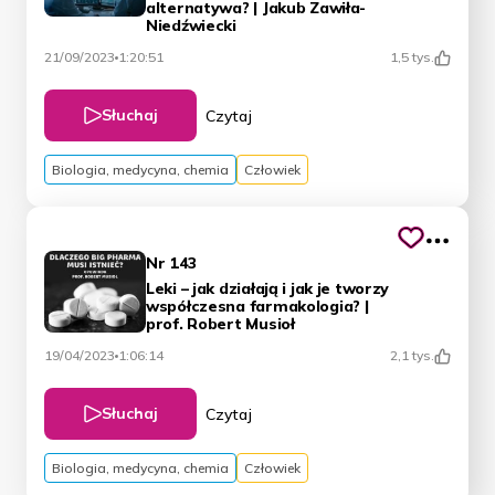
alternatywa? | Jakub Zawiła-
Niedźwiecki
Danuta Raj: Dzień dobry.
21/09/2023
1:20:51
1,5 tys.
Słuchaj
Czytaj
K.G.: Z Katedry i Zakładu Farmakognozji i Leku
Biologia, medycyna, chemia
Człowiek
Roślinnego Uniwersytetu Medycznego im. Piastów
Śląskich we Wrocławiu. Jest z nami również pan
doktor Jakub Węglorz. Dzień dobry.
Nr 143
Leki – jak działają i jak je tworzy
współczesna farmakologia? |
prof. Robert Musioł
Jakub Węglorz: Dzień dobry.
19/04/2023
1:06:14
2,1 tys.
Słuchaj
Czytaj
K.G.: Z Instytutu Historycznego Uniwersytetu
Wrocławskiego. Kierownik projektu badawczego
Biologia, medycyna, chemia
Człowiek
badającego i odtwarzającego leki staropolskie