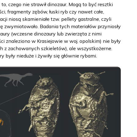
to, czego nie strawił dinozaur. Mogą to być resztki
ości, fragmenty zębów, łuski ryb czy nawet całe,
 niosą skamieniałe tzw. pellety gastralne, czyli
rzę zwymiotowało. Badania tych materiałów przyniosły
zaury (wczesne dinozaury lub zwierzęta z nimi
i znaleziono w Krasiejowie w woj. opolskim) nie były
ch z zachowanych szkieletów), ale wszystkożerne.
y były nieduże i żywiły się głównie rybami.