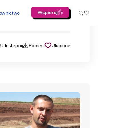
źwiedzki
mat
Wspieraj
awnictwo
00:00
Udostępnij
Pobierz
Ulubione