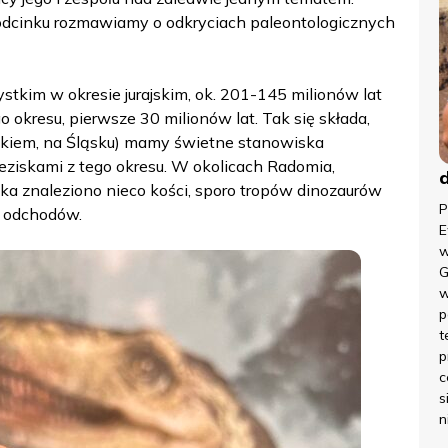
 odcinku rozmawiamy o odkryciach paleontologicznych
tkim w okresie jurajskim, ok. 201-145 milionów lat
o okresu, pierwsze 30 milionów lat. Tak się składa,
skiem, na Śląsku) mamy świetne stanowiska
eziskami z tego okresu. W okolicach Radomia,
a znaleziono nieco kości, sporo tropów dinozaurów
P
h odchodów.
E
w
G
w
p
t
p
c
s
n