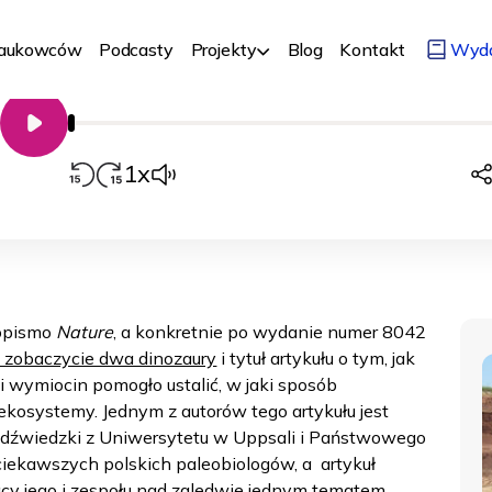
dominację na Ziemi | dr Grzegorz Nied
Nr 231
09/01/2025
Biologia, medycyna, chemia
Ziemia i kli
Naukowców
Podcasty
Projekty
Blog
Kontakt
Wyd
00:00
Odtwarzacz
audio
1x
sopismo
Nature
, a konkretnie po wydanie numer 8042
 zobaczycie dwa dinozaury
i tytuł artykułu o tym, jak
 wymiocin pomogło ustalić, w jaki sposób
kosystemy. Jednym z autorów tego artykułu jest
Niedźwiedzki z Uniwersytetu w Uppsali i Państwowego
jciekawszych polskich paleobiologów, a artykuł
cy jego i zespołu nad zaledwie jednym tematem.