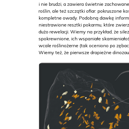
i nie brudzi, a zawiera świetnie zachowane 
roślin, ale też szczątki ofiar: pokruszone k
kompletne owady. Podobną dawkę informacji
niestrawione resztki pokarmu, które zwie
dużo rewelacji. Wiemy na przykład, że sile
spokrewnione, ich wspaniałe skamieniałośc
wcale roślinożerne (tak oceniono po zęba
Wiemy też, że pierwsze drapieżne dinozaur