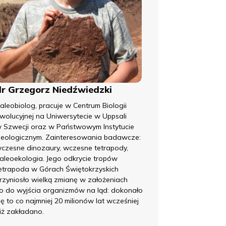
dr Grzegorz Niedźwiedzki
aleobiolog, pracuje w Centrum Biologii
wolucyjnej na Uniwersytecie w Uppsali
 Szwecji oraz w Państwowym Instytucie
eologicznym. Zainteresowania badawcze:
czesne dinozaury, wczesne tetrapody,
aleoekologia. Jego odkrycie tropów
etrapoda w Górach Świętokrzyskich
rzyniosło wielką zmianę w założeniach
o do wyjścia organizmów na ląd: dokonało
ię to co najmniej 20 milionów lat wcześniej
iż zakładano.