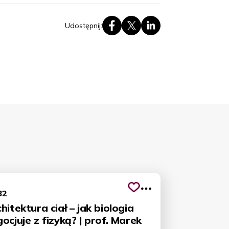
Udostępnij:
82
hitektura ciał – jak biologia
ocjuje z fizyką? | prof. Marek