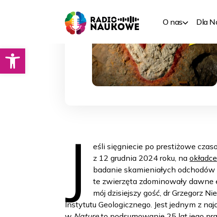
O nas
Dla 
Otwórz pasek narzędzi
J
eśli sięgniecie po prestiżowe cza
z 12 grudnia 2024 roku, na
okładce
badanie skamieniałych odchodów i
te zwierzęta zdominowały dawne e
mój dzisiejszy gość, dr Grzegorz 
Instytutu Geologicznego. Jest jednym z na
w
Nature
to podsumowanie 25 lat jego pra