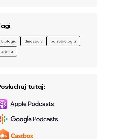
Tagi
biologia
dinozaury
paleobiologia
ziemia
Posłuchaj tutaj: