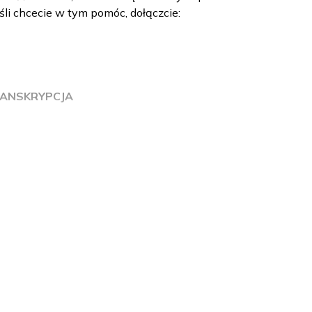
li chcecie w tym pomóc, dołączcie:
ANSKRYPCJA
wego odwiedził doktor Grzegorz Niedźwiecki.
wu.