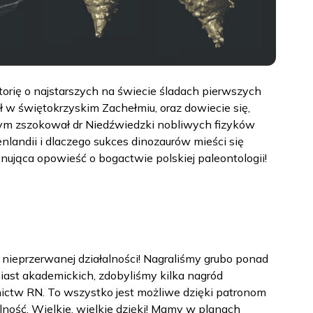
orię o najstarszych na świecie śladach pierwszych
 w świętokrzyskim Zachełmiu, oraz dowiecie się,
czym zszokował dr Niedźwiedzki nobliwych fizyków
nlandii i dlaczego sukces dinozaurów mieści się
nująca opowieść o bogactwie polskiej paleontologii!
nieprzerwanej działalności! Nagraliśmy grubo ponad
ast akademickich, zdobyliśmy kilka nagród
ictw RN. To wszystko jest możliwe dzięki patronom
alność. Wielkie, wielkie dzięki! Mamy w planach