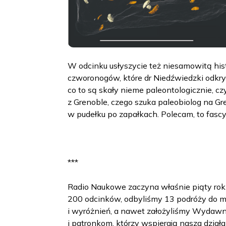
W odcinku usłyszycie też niesamowitą hist
czworonogów, które dr Niedźwiedzki odkrył
co to są skały nieme paleontologicznie, 
z Grenoble, czego szuka paleobiolog na Gre
w pudełku po zapałkach. Polecam, to fascy
***
Radio Naukowe zaczyna właśnie piąty rok 
200 odcinków, odbyliśmy 13 podróży do mi
i wyróżnień, a nawet założyliśmy Wydawn
i patronkom, którzy wspierają nasza dział