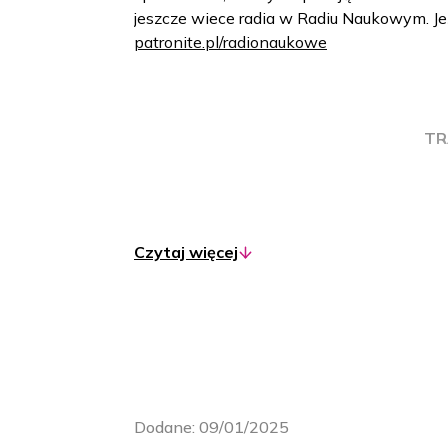
jeszcze wiece radia w Radiu Naukowym. Jeś
patronite.pl/radionaukowe
TR
Karolina Głowacka: Studio Radia Nauko
Czytaj więcej
Dzień dobry.
Grzegorz Niedźwiecki:
Dzień dobry państ
Dodane:
09/01/2025