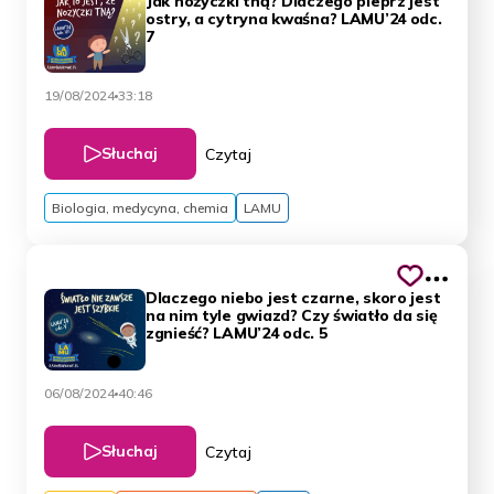
Jak nożyczki tną? Dlaczego pieprz jest
ostry, a cytryna kwaśna? LAMU’24 odc.
7
19/08/2024
33:18
Słuchaj
Czytaj
Biologia, medycyna, chemia
LAMU
Dlaczego niebo jest czarne, skoro jest
na nim tyle gwiazd? Czy światło da się
zgnieść? LAMU’24 odc. 5
06/08/2024
40:46
Słuchaj
Czytaj