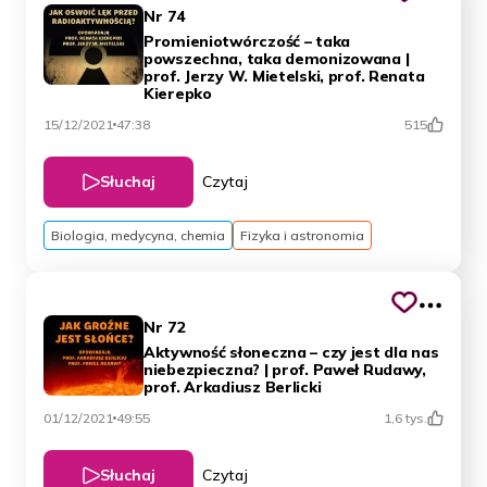
Nr 74
Promieniotwórczość – taka
powszechna, taka demonizowana |
prof. Jerzy W. Mietelski, prof. Renata
Kierepko
15/12/2021
47:38
515
Słuchaj
Czytaj
Biologia, medycyna, chemia
Fizyka i astronomia
Nr 72
Aktywność słoneczna – czy jest dla nas
niebezpieczna? | prof. Paweł Rudawy,
prof. Arkadiusz Berlicki
01/12/2021
49:55
1,6 tys.
Słuchaj
Czytaj