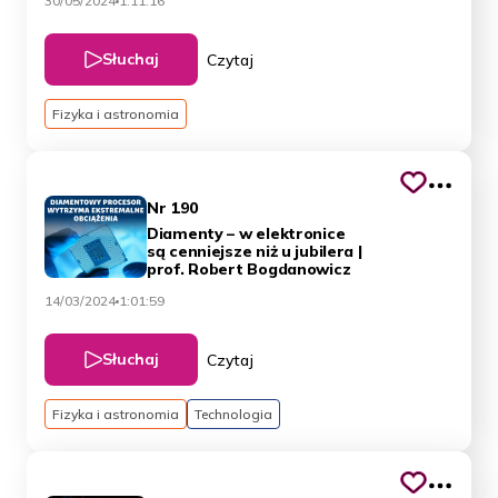
30/05/2024
1:11:16
Słuchaj
Czytaj
Fizyka i astronomia
Nr 190
Diamenty – w elektronice
są cenniejsze niż u jubilera |
prof. Robert Bogdanowicz
14/03/2024
1:01:59
Słuchaj
Czytaj
Fizyka i astronomia
Technologia