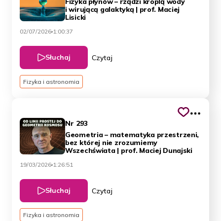
Fizyka płynów – rządzi kroplą wody
i wirującą galaktyką | prof. Maciej
Lisicki
02/07/2026
1:00:37
Słuchaj
Czytaj
Fizyka i astronomia
Nr 293
Geometria – matematyka przestrzeni,
bez której nie zrozumiemy
Wszechświata | prof. Maciej Dunajski
19/03/2026
1:26:51
Słuchaj
Czytaj
Fizyka i astronomia