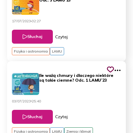
Odc. 3 LAMU’23
17/07/2023
32:27
Słuchaj
Czytaj
Fizyka i astronomia
LAMU
Ile ważą chmury i dlaczego niektóre
są takie ciemne? Odc. 1 LAMU’23
03/07/2023
25:40
Słuchaj
Czytaj
Fizyka i astronomia
LAMU
Ziemia i klimat