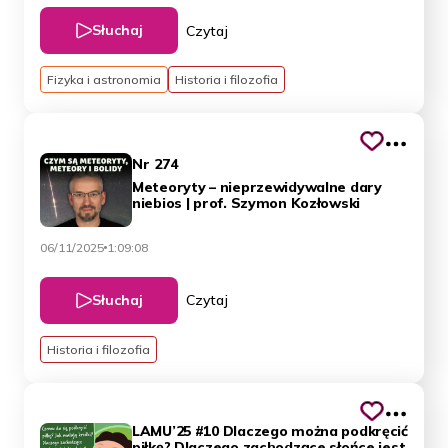
Słuchaj
Czytaj
Fizyka i astronomia
Historia i filozofia
Nr 274
Meteoryty – nieprzewidywalne dary
niebios | prof. Szymon Kozłowski
06/11/2025
1:09:08
Słuchaj
Czytaj
Historia i filozofia
LAMU’25 #10 Dlaczego można podkręcić
piłkę? Dlaczego zachodzące słońce jest