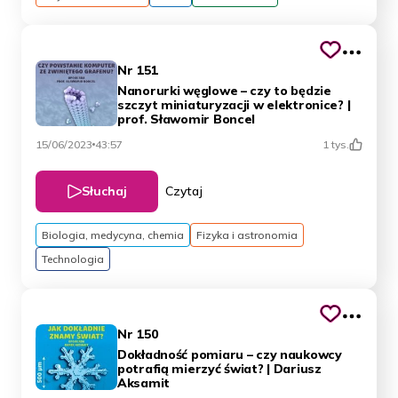
Nr 151
Nanorurki węglowe – czy to będzie
szczyt miniaturyzacji w elektronice? |
prof. Sławomir Boncel
15/06/2023
43:57
1 tys.
Słuchaj
Czytaj
Biologia, medycyna, chemia
Fizyka i astronomia
Technologia
Nr 150
Dokładność pomiaru – czy naukowcy
potrafią mierzyć świat? | Dariusz
Aksamit