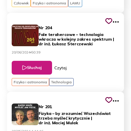
Człowiek
Fizyka i astronomia
LAMU
Nr 204
Fale terahercowe – technologia
wkracza w kolejny zakres spektrum |
dr inż. Łukasz Sterczewski
20/06/2024
50:39
Słuchaj
Czytaj
Fizyka i astronomia
Technologia
Nr 201
Fizyka – by zrozumieć Wszechświat
trzeba myśleć krytycznie |
dr inż. Maciej Mulak