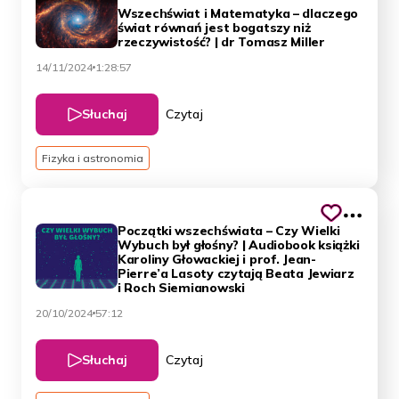
Wszechświat i Matematyka – dlaczego
świat równań jest bogatszy niż
rzeczywistość? | dr Tomasz Miller
14/11/2024
1:28:57
Słuchaj
Czytaj
Fizyka i astronomia
Początki wszechświata – Czy Wielki
Wybuch był głośny? | Audiobook książki
Karoliny Głowackiej i prof. Jean-
Pierre’a Lasoty czytają Beata Jewiarz
i Roch Siemianowski
20/10/2024
57:12
Słuchaj
Czytaj