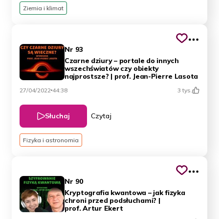
Ziemia i klimat
Nr 93
Czarne dziury – portale do innych
wszechświatów czy obiekty
najprostsze? | prof. Jean-Pierre Lasota
27/04/2022
44:38
3 tys.
Słuchaj
Czytaj
Fizyka i astronomia
Nr 90
Kryptografia kwantowa – jak fizyka
chroni przed podsłuchami? |
prof. Artur Ekert