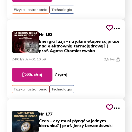
Fizyka i astronomia
Technologia
Nr 183
Energia fuzji – na jakim etapie są prace
nad elektrownią termojądrową? |
prof. Agata Chomiczewska
24/01/2024
01:10:59
2,5 tys.
Słuchaj
Czytaj
Fizyka i astronomia
Technologia
Nr 177
Czas – czy musi płynąć w jednym
kierunku? | prof. Jerzy Lewandowski