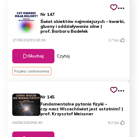
Nr 147
Świat obiektów najmniejszych – kwarki,
gluony i oddziaływania silne |
prof. Barbara Badełek
17/05/2023
1:00:36
1,7 tys.
Słuchaj
Czytaj
Fizyka i astronomia
Nr 145
Fundamentalne pytania fizyki –
czy nasz Wszechświat jest ostatnim? |
prof. Krzysztof Meissner
04/05/2023
55:40
8,2 tys.