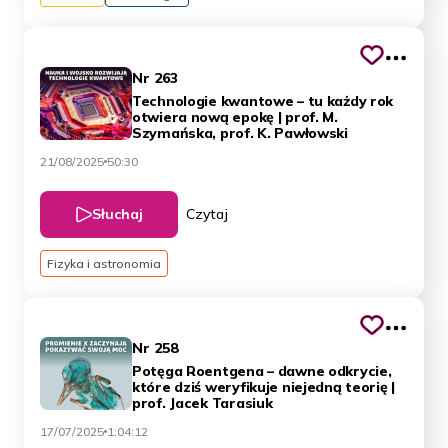
Nr 263
Technologie kwantowe – tu każdy rok
otwiera nową epokę | prof. M.
Szymańska, prof. K. Pawłowski
21/08/2025
50:30
Słuchaj
Czytaj
Fizyka i astronomia
Nr 258
Potęga Roentgena – dawne odkrycie,
które dziś weryfikuje niejedną teorię |
prof. Jacek Tarasiuk
17/07/2025
1:04:12