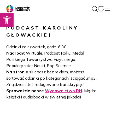
Otwórz pasek narzędzi
O nas
PODCAST
KAROLINY
Dla Naukowców
GŁOWACKIEJ
O Radiu
Zespół
Podcasty
Odcinki co czwartek, godz. 6:30.
Historia
Nagrody
: Wirtuale, Podcast Roku, Medal
Projekty
Polskiego Towarzystwa Fizycznego,
Społeczność
Blog
Popularyzator Nauki, Pop Science.
LAMU
Na stronie
słuchasz bez reklam, możesz
Beyond Curie
Kontakt
sortować odcinki po kategoriach, ściągać .mp3.
Znajdziesz też redagowane transkrypcje!
Wydawnictwo
Sprawdźcie nasze
Wydawnictwo RN
.
Mądre
książki i audiobooki w świetnej jakości!
Wspieraj