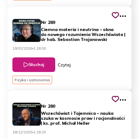
Nr 289
Ciemna materia i neutrina – okna
do nowego rozumienia Wszechświata |
dr hab. Sebastian Trojanowski
19/02/2026
1:18:00
Słuchaj
Czytaj
Fizyka i astronomia
Nr 280
Wszechświat i Tajemnica – nauka
szuka w kosmosie praw i racjonalności
| ks. prof. Michał Heller
18/12/2025
1:18:25