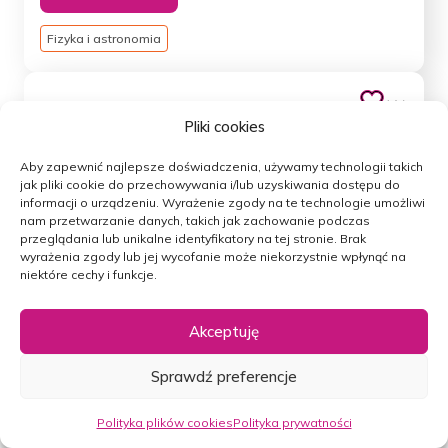
Fizyka i astronomia
Nr 69
Pliki cookies
Potrzeba nam geniusza? O impasie
w fizyce i o tym, jak z niego wybrnąć |
Aby zapewnić najlepsze doświadczenia, używamy technologii takich
prof. Paweł Brückman
jak pliki cookie do przechowywania i/lub uzyskiwania dostępu do
informacji o urządzeniu.
Wyrażenie zgody na te technologie umożliwi
10/11/2021
47:19
2,2 tys.
nam przetwarzanie danych, takich jak zachowanie podczas
przeglądania lub unikalne identyfikatory na tej stronie.
Brak
wyrażenia zgody lub jej wycofanie może niekorzystnie wpłynąć na
Słuchaj
Czytaj
niektóre cechy i funkcje.
Fizyka i astronomia
Akceptuję
Sprawdź preferencje
Jak działają czarne dziury? LAMU odc. 7
Polityka plików cookies
Polityka prywatności