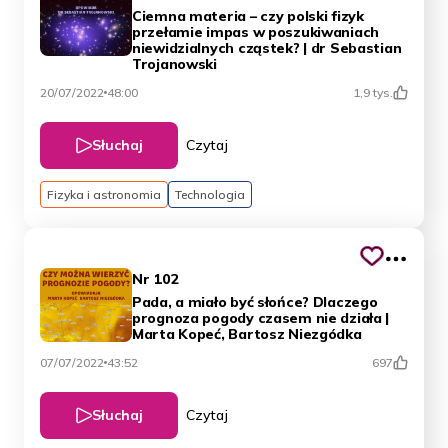
Ciemna materia – czy polski fizyk
przełamie impas w poszukiwaniach
niewidzialnych cząstek? | dr Sebastian
Trojanowski
20/07/2022
48:00
1,9 tys.
Słuchaj
Czytaj
Fizyka i astronomia
Technologia
Nr 102
Pada, a miało być słońce? Dlaczego
prognoza pogody czasem nie działa |
Marta Kopeć, Bartosz Niezgódka
07/07/2022
43:52
697
Słuchaj
Czytaj