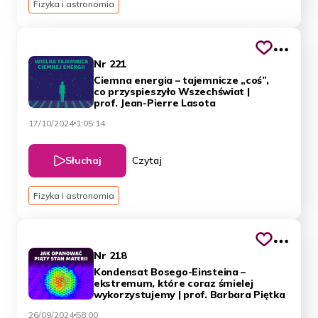
Fizyka i astronomia
Nr 221
Ciemna energia – tajemnicze „coś”,
co przyspieszyło Wszechświat |
prof. Jean-Pierre Lasota
17/10/2024
1:05:14
Słuchaj
Czytaj
Fizyka i astronomia
Nr 218
Kondensat Bosego-Einsteina –
ekstremum, które coraz śmielej
wykorzystujemy | prof. Barbara Piętka
26/09/2024
58:00