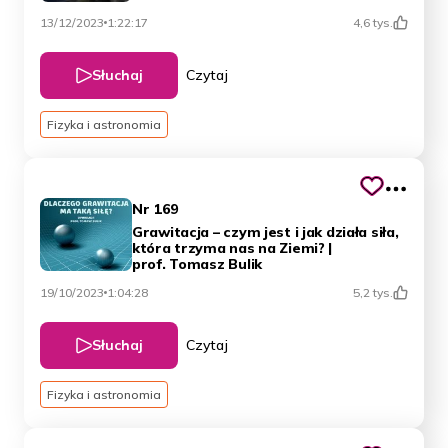
13/12/2023
1:22:17
4,6 tys.
Słuchaj
Czytaj
Fizyka i astronomia
Nr 169
Grawitacja – czym jest i jak działa siła,
która trzyma nas na Ziemi? |
prof. Tomasz Bulik
19/10/2023
1:04:28
5,2 tys.
Słuchaj
Czytaj
Fizyka i astronomia