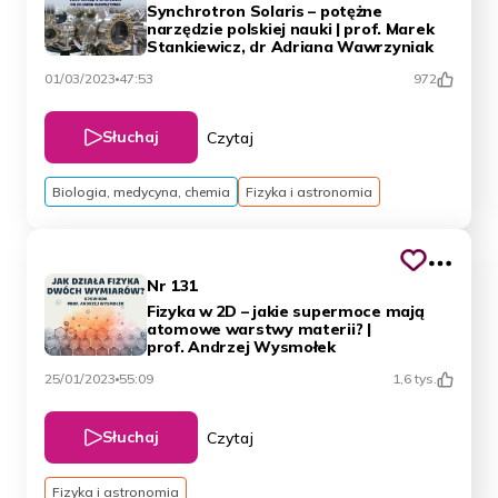
Synchrotron Solaris – potężne
narzędzie polskiej nauki | prof. Marek
Stankiewicz, dr Adriana Wawrzyniak
01/03/2023
47:53
972
Słuchaj
Czytaj
Biologia, medycyna, chemia
Fizyka i astronomia
Nr 131
Fizyka w 2D – jakie supermoce mają
atomowe warstwy materii? |
prof. Andrzej Wysmołek
25/01/2023
55:09
1,6 tys.
Słuchaj
Czytaj
Fizyka i astronomia