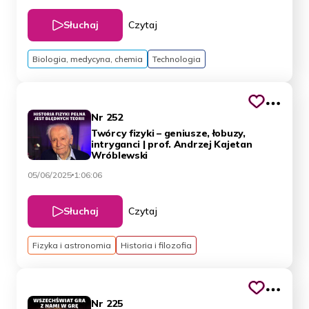
Słuchaj
Czytaj
Biologia, medycyna, chemia
Technologia
Nr 252
Twórcy fizyki – geniusze, łobuzy,
intryganci | prof. Andrzej Kajetan
Wróblewski
05/06/2025
1:06:06
Słuchaj
Czytaj
Fizyka i astronomia
Historia i filozofia
Nr 225