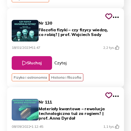
Nr 130
Filozofia fizyki – czy fizycy wiedzą,
co robią? | prof. Wojciech Sady
18/01/2023
51:47
2,2 tys.
Słuchaj
Czytaj
Fizyka i astronomia
Historia i filozofia
Nr 111
Materiały kwantowe – rewolucja
technologiczna tuż za rogiem? |
prof. Anna Dyrdał
08/09/2022
1:12:45
1,1 tys.