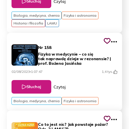
Słuchaj
Czytaj
Biologia, medycyna, chemia
Fizyka i astronomia
Historia i filozofia
LAMU
Nr 158
Fizyka w medycynie – co się
tak naprawdę dzieje w rezonansie? |
prof. Bożena Jasińska
02/08/2023
1:07:47
1,4 tys.
Słuchaj
Czytaj
Biologia, medycyna, chemia
Fizyka i astronomia
Co to jest nic? Jak powstaje pożar?