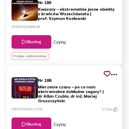
Nr 189
Kwazary – ekstremalnie jasne obiekty
z krańców Wszechświata |
prof. Szymon Kozłowski
07/03/2024
56:08
Słuchaj
Czytaj
Fizyka i astronomia
Nr 188
Mierzenie czasu – po co nam
ekstremalnie dokładne zegary? |
dr Albin Czubla, dr inż. Maciej
Gruszczyński
29/02/2024
1:21:52
1,1 tys.
Słuchaj
Czytaj