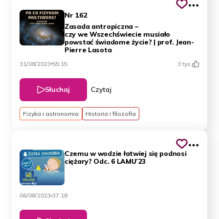
Nr 162
Zasada antropiczna –
czy we Wszechświecie musiało
powstać świadome życie? | prof. Jean-
Pierre Lasota
31/08/2023
55:15
3 tys.
Słuchaj
Czytaj
Fizyka i astronomia
Historia i filozofia
Czemu w wodzie łatwiej się podnosi
ciężary? Odc. 6 LAMU’23
06/08/2023
37:18