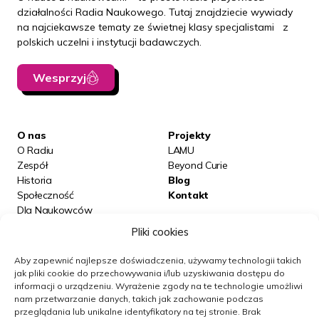
działalności Radia Naukowego. Tutaj znajdziecie wywiady
na najciekawsze tematy ze świetnej klasy specjalistami z
polskich uczelni i instytucji badawczych.
Wesprzyj
O nas
Projekty
O Radiu
LAMU
Zespół
Beyond Curie
Historia
Blog
Społeczność
Kontakt
Dla Naukowców
Podcasty
Pliki cookies
Aby zapewnić najlepsze doświadczenia, używamy technologii takich
Posłuchaj nas na:
jak pliki cookie do przechowywania i/lub uzyskiwania dostępu do
informacji o urządzeniu.
Wyrażenie zgody na te technologie umożliwi
nam przetwarzanie danych, takich jak zachowanie podczas
przeglądania lub unikalne identyfikatory na tej stronie.
Brak