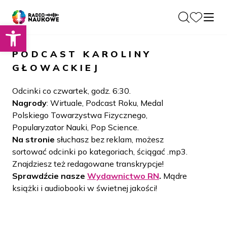
Otwórz pasek narzędzi
O nas
PODCAST
KAROLINY
Dla Naukowców
GŁOWACKIEJ
O Radiu
Zespół
Podcasty
Odcinki co czwartek, godz. 6:30.
Historia
Nagrody
: Wirtuale, Podcast Roku, Medal
Projekty
Polskiego Towarzystwa Fizycznego,
Społeczność
Blog
Popularyzator Nauki, Pop Science.
LAMU
Na stronie
słuchasz bez reklam, możesz
Beyond Curie
Kontakt
sortować odcinki po kategoriach, ściągać .mp3.
Znajdziesz też redagowane transkrypcje!
Wydawnictwo
Sprawdźcie nasze
Wydawnictwo RN
.
Mądre
książki i audiobooki w świetnej jakości!
Wspieraj