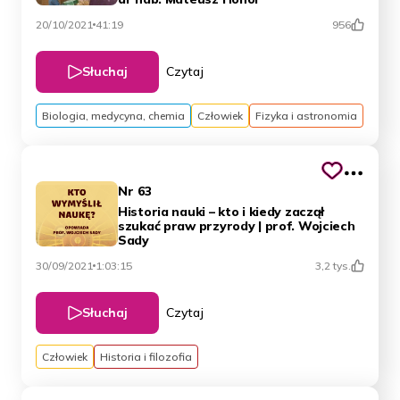
20/10/2021
41:19
956
Słuchaj
Czytaj
Biologia, medycyna, chemia
Człowiek
Fizyka i astronomia
Nr 63
Historia nauki – kto i kiedy zaczął
szukać praw przyrody | prof. Wojciech
Sady
30/09/2021
1:03:15
3,2 tys.
Słuchaj
Czytaj
Człowiek
Historia i filozofia