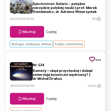
Synchrotron Solaris – potężne
narzędzie polskiej nauki | prof. Marek
Stankiewicz, dr Adriana Wawrzyniak
01/03/2023
47:53
972
Słuchaj
Czytaj
Biologia, medycyna, chemia
Fizyka i astronomia
Nr 134
Komety – skąd przychodzą i dokąd
zmierzają kosmiczni wędrowcy? |
dr Michał Drahus
15/02/2023
42:56
1,9 tys.
Słuchaj
Czytaj
Fizyka i astronomia