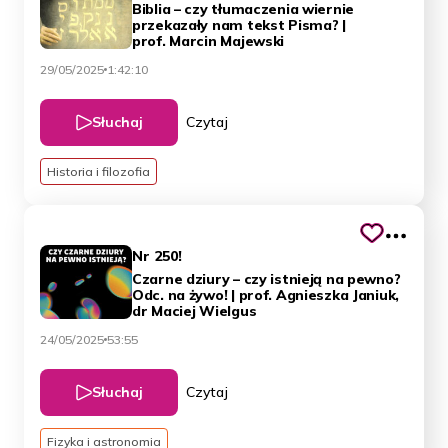
Biblia – czy tłumaczenia wiernie
przekazały nam tekst Pisma? |
prof. Marcin Majewski
29/05/2025
1:42:10
Słuchaj
Czytaj
Historia i filozofia
Nr 250!
Czarne dziury – czy istnieją na pewno?
Odc. na żywo! | prof. Agnieszka Janiuk,
dr Maciej Wielgus
24/05/2025
53:55
Słuchaj
Czytaj
Fizyka i astronomia