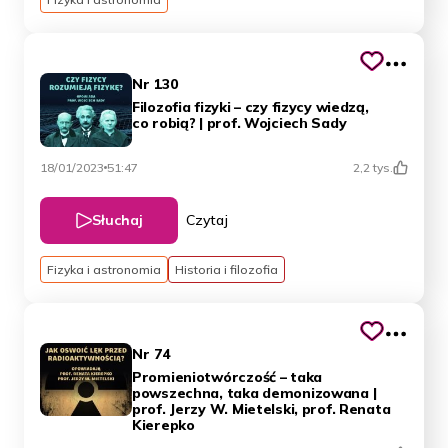
Nr 130
Filozofia fizyki – czy fizycy wiedzą,
co robią? | prof. Wojciech Sady
18/01/2023
51:47
2,2 tys.
Słuchaj
Czytaj
Fizyka i astronomia
Historia i filozofia
Nr 74
Promieniotwórczość – taka
powszechna, taka demonizowana |
prof. Jerzy W. Mietelski, prof. Renata
Kierepko