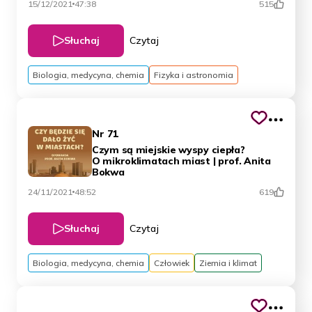
15/12/2021
47:38
515
Słuchaj
Czytaj
Biologia, medycyna, chemia
Fizyka i astronomia
Nr 71
Czym są miejskie wyspy ciepła?
O mikroklimatach miast | prof. Anita
Bokwa
24/11/2021
48:52
619
Słuchaj
Czytaj
Biologia, medycyna, chemia
Człowiek
Ziemia i klimat