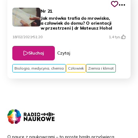
Nr 21
Jak mrówka trafia do mrowiska,
a człowiek do domu? O orientacji
w przestrzeni | dr Mateusz Hohol
18/02/2021
51:20
1,4 tys.
Słuchaj
Czytaj
Biologia, medycyna, chemia
Człowiek
Ziemia i klimat
O nauce z naukowcami – to proste hasło przyświeca