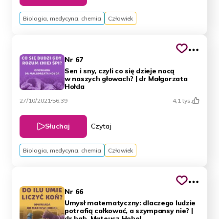
Biologia, medycyna, chemia
Człowiek
Nr 67
Sen i sny, czyli co się dzieje nocą
w naszych głowach? | dr Małgorzata
Hołda
27/10/2021
56:39
4,1 tys.
Słuchaj
Czytaj
Biologia, medycyna, chemia
Człowiek
Nr 66
Umysł matematyczny: dlaczego ludzie
potrafią całkować, a szympansy nie? |
dr hab. Mateusz Hohol