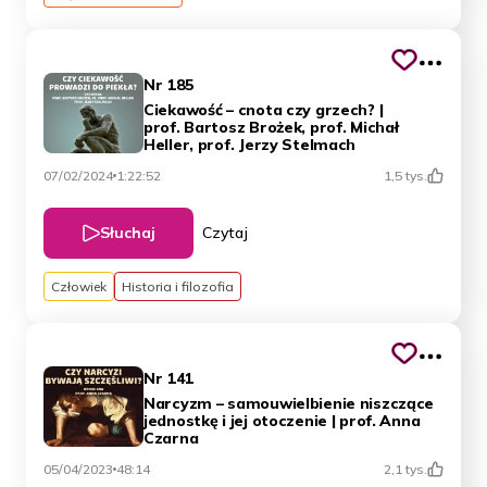
Nr 185
Ciekawość – cnota czy grzech? |
prof. Bartosz Brożek, prof. Michał
Heller, prof. Jerzy Stelmach
07/02/2024
1:22:52
1,5 tys.
Słuchaj
Czytaj
Człowiek
Historia i filozofia
Nr 141
Narcyzm – samouwielbienie niszczące
jednostkę i jej otoczenie | prof. Anna
Czarna
05/04/2023
48:14
2,1 tys.