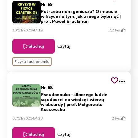
Nr 69
Potrzeba nam geniusza? O impasie
w fizyce i o tym, jak z niego wybrnąć |
prof. Paweł Brückman
10/11/2021
47:19
2,2 tys.
Słuchaj
Czytaj
Fizyka i astronomia
Nr 68
Pseudonauka – dlaczego ludzie
są odporni na wiedzę i wierzą
w absurdy | prof. Małgorzata
Kossowska
03/11/2021
54:28
2 tys.
Słuchaj
Czytaj