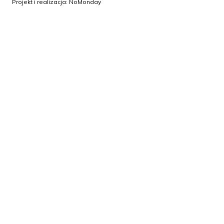
Projekt i realizacja:
NoMonday