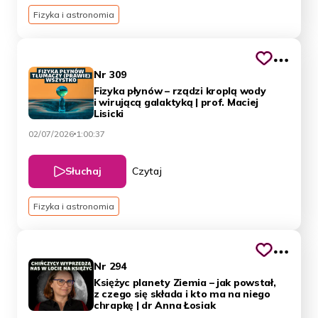
Fizyka i astronomia
Nr 309
Fizyka płynów – rządzi kroplą wody
i wirującą galaktyką | prof. Maciej
Lisicki
02/07/2026
1:00:37
Słuchaj
Czytaj
Fizyka i astronomia
Nr 294
Księżyc planety Ziemia – jak powstał,
z czego się składa i kto ma na niego
chrapkę | dr Anna Łosiak