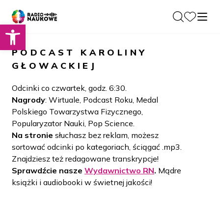
Otwórz pasek narzędzi
O nas
PODCAST
KAROLINY
Dla Naukowców
GŁOWACKIEJ
O Radiu
Zespół
Podcasty
Odcinki co czwartek, godz. 6:30.
Historia
Nagrody
: Wirtuale, Podcast Roku, Medal
Projekty
Polskiego Towarzystwa Fizycznego,
Społeczność
Blog
Popularyzator Nauki, Pop Science.
LAMU
Na stronie
słuchasz bez reklam, możesz
Beyond Curie
Kontakt
sortować odcinki po kategoriach, ściągać .mp3.
Znajdziesz też redagowane transkrypcje!
Wydawnictwo
Sprawdźcie nasze
Wydawnictwo RN
.
Mądre
książki i audiobooki w świetnej jakości!
Wspieraj