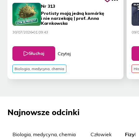
Nr 313
Protisty mają jedną komórkę
i nie narzekają | prof. Anna
Karnkowska
09/
30/07/2026
01:09:43
Słuchaj
Czytaj
Biologia, medycyna, chemia
His
Najnowsze odcinki
Biologia, medycyna, chemia
Człowiek
Fizyk