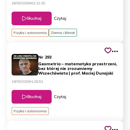
26/03/2026
01:12:10
Słuchaj
Czytaj
Fizyka i astronomia
Ziemia i klimat
Nr 293
Geometria – matematyka przestrzeni,
bez której nie zrozumiemy
Wszechświata | prof. Maciej Dunajski
19/03/2026
1:26:51
Słuchaj
Czytaj
Fizyka i astronomia