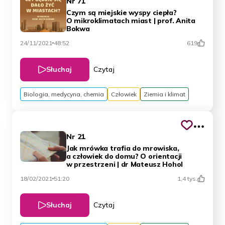
Nr 71
Czym są miejskie wyspy ciepła?
O mikroklimatach miast | prof. Anita
Bokwa
24/11/2021
48:52
619
Słuchaj
Czytaj
Biologia, medycyna, chemia
Człowiek
Ziemia i klimat
Nr 21
Jak mrówka trafia do mrowiska,
a człowiek do domu? O orientacji
w przestrzeni | dr Mateusz Hohol
18/02/2021
51:20
1,4 tys.
Słuchaj
Czytaj