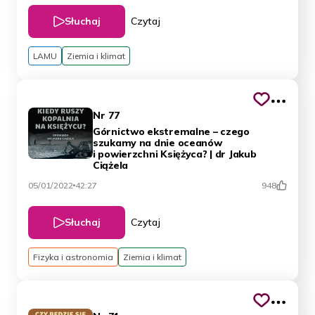
Słuchaj
Czytaj
LAMU
Ziemia i klimat
Nr 77
Górnictwo ekstremalne – czego
szukamy na dnie oceanów
i powierzchni Księżyca? | dr Jakub
Ciążela
05/01/2022
42:27
948
Słuchaj
Czytaj
Fizyka i astronomia
Ziemia i klimat