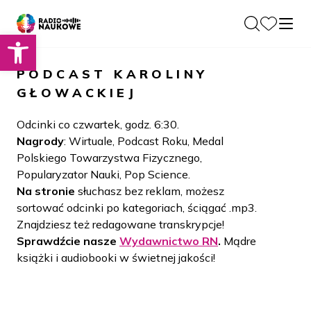
Otwórz pasek narzędzi
O nas
PODCAST
KAROLINY
Dla Naukowców
GŁOWACKIEJ
O Radiu
Zespół
Podcasty
Odcinki co czwartek, godz. 6:30.
Historia
Nagrody
: Wirtuale, Podcast Roku, Medal
Projekty
Polskiego Towarzystwa Fizycznego,
Społeczność
Blog
Popularyzator Nauki, Pop Science.
LAMU
Na stronie
słuchasz bez reklam, możesz
Beyond Curie
Kontakt
sortować odcinki po kategoriach, ściągać .mp3.
Znajdziesz też redagowane transkrypcje!
Wydawnictwo
Sprawdźcie nasze
Wydawnictwo RN
.
Mądre
książki i audiobooki w świetnej jakości!
Wspieraj