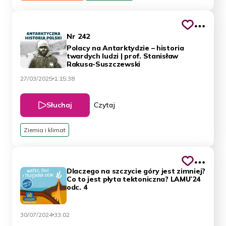
Nr 242
Polacy na Antarktydzie – historia
twardych ludzi | prof. Stanisław
Rakusa-Suszczewski
27/03/2025
1:15:38
Słuchaj
Czytaj
Ziemia i klimat
Dlaczego na szczycie góry jest zimniej?
Co to jest płyta tektoniczna? LAMU’24
odc. 4
30/07/2024
33:02