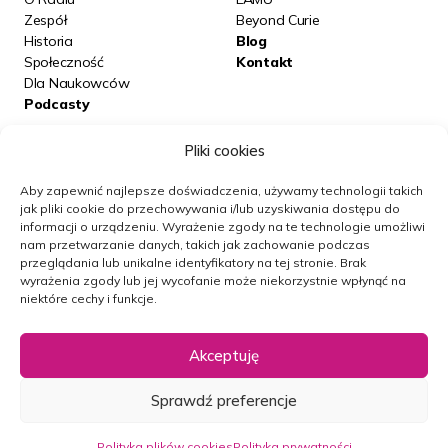
Zespół
Beyond Curie
Historia
Blog
Społeczność
Kontakt
Dla Naukowców
Podcasty
Pliki cookies
Posłuchaj nas na:
Aby zapewnić najlepsze doświadczenia, używamy technologii takich
jak pliki cookie do przechowywania i/lub uzyskiwania dostępu do
informacji o urządzeniu.
Wyrażenie zgody na te technologie umożliwi
Obserwuj nas
nam przetwarzanie danych, takich jak zachowanie podczas
przeglądania lub unikalne identyfikatory na tej stronie.
Brak
wyrażenia zgody lub jej wycofanie może niekorzystnie wpłynąć na
niektóre cechy i funkcje.
Newsletter
Akceptuję
Polityka prywatności
Mapa strony
Sprawdź preferencje
Polityka plików cookies
Wszelkie prawa zastrzeżone © RN
Projekt i realizacja:
NoMonday
Polityka plików cookies
Polityka prywatności