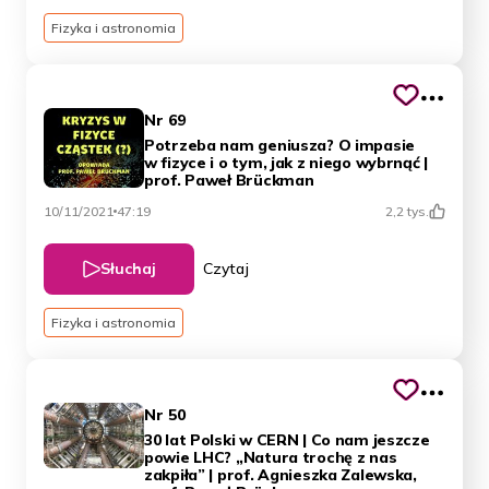
Fizyka i astronomia
Nr 69
Potrzeba nam geniusza? O impasie
w fizyce i o tym, jak z niego wybrnąć |
prof. Paweł Brückman
10/11/2021
47:19
2,2 tys.
Słuchaj
Czytaj
Fizyka i astronomia
Nr 50
30 lat Polski w CERN | Co nam jeszcze
powie LHC? „Natura trochę z nas
zakpiła” | prof. Agnieszka Zalewska,