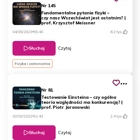
Nr 145
Fundamentalne pytania fizyki –
czy nasz Wszechświat jest ostatnim? |
prof. Krzysztof Meissner
04/05/2023
55:40
8,2 tys.
Słuchaj
Czytaj
Fizyka i astronomia
Nr 81
Testowanie Einsteina – czy ogólna
teoria względności ma konkurencję? |
prof. Piotr Jaranowski
02/02/2022
51:43
2,4 tys.
Słuchaj
Czytaj