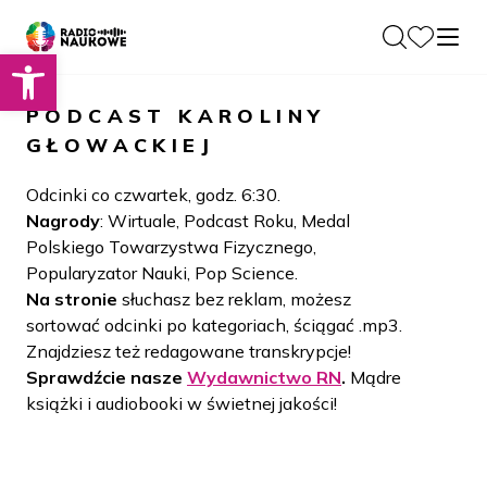
Otwórz pasek narzędzi
O nas
PODCAST
KAROLINY
Dla Naukowców
GŁOWACKIEJ
O Radiu
Zespół
Podcasty
Odcinki co czwartek, godz. 6:30.
Historia
Nagrody
: Wirtuale, Podcast Roku, Medal
Projekty
Polskiego Towarzystwa Fizycznego,
Społeczność
Blog
Popularyzator Nauki, Pop Science.
LAMU
Na stronie
słuchasz bez reklam, możesz
Beyond Curie
Kontakt
sortować odcinki po kategoriach, ściągać .mp3.
Znajdziesz też redagowane transkrypcje!
Wydawnictwo
Sprawdźcie nasze
Wydawnictwo RN
.
Mądre
książki i audiobooki w świetnej jakości!
Wspieraj