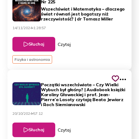
Nr 225
Wszechświat i Matematyka – dlaczego
świat równań jest bogatszy niż
rzeczywistość? | dr Tomasz Miller
14/11/2024
1:28:57
Słuchaj
Czytaj
Fizyka i astronomia
Początki wszechświata – Czy Wielki
Wybuch był głośny? | Audiobook książki
Karoliny Głowackiej i prof. Jean-
Pierre’a Lasoty czytają Beata Jewiarz
i Roch Siemianowski
20/10/2024
57:12
Słuchaj
Czytaj