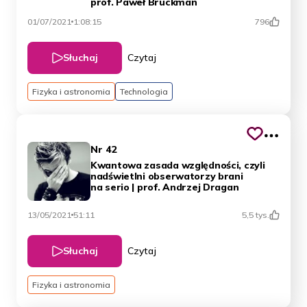
prof. Paweł Brückman
01/07/2021
1:08:15
796
Słuchaj
Czytaj
Fizyka i astronomia
Technologia
Nr 42
Kwantowa zasada względności, czyli
nadświetlni obserwatorzy brani
na serio | prof. Andrzej Dragan
13/05/2021
51:11
5,5 tys.
Słuchaj
Czytaj
Fizyka i astronomia