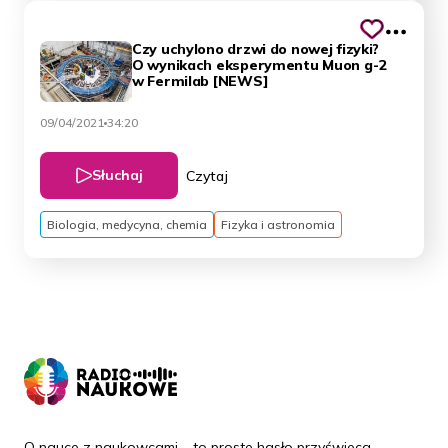
Czy uchylono drzwi do nowej fizyki?
O wynikach eksperymentu Muon g-2
w Fermilab [NEWS]
09/04/2021
34:20
Słuchaj
Czytaj
Biologia, medycyna, chemia
Fizyka i astronomia
O nauce z naukowcami – to proste hasło przyświeca