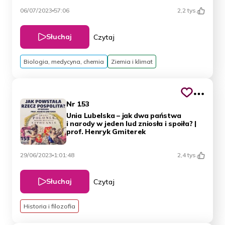
06/07/2023
57:06
2,2 tys.
Słuchaj
Czytaj
Biologia, medycyna, chemia
Ziemia i klimat
Nr 153
Unia Lubelska – jak dwa państwa
i narody w jeden lud zniosła i spoiła? |
prof. Henryk Gmiterek
29/06/2023
1:01:48
2,4 tys.
Słuchaj
Czytaj
Historia i filozofia