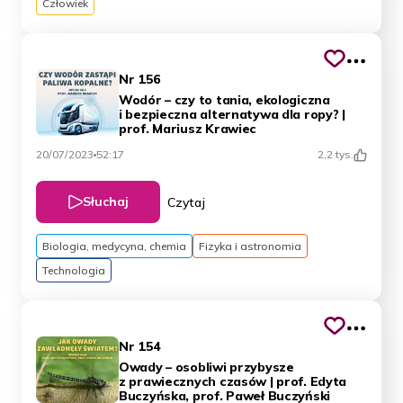
Człowiek
Nr 156
Wodór – czy to tania, ekologiczna
i bezpieczna alternatywa dla ropy? |
prof. Mariusz Krawiec
20/07/2023
52:17
2,2 tys.
Słuchaj
Czytaj
Biologia, medycyna, chemia
Fizyka i astronomia
Technologia
Nr 154
Owady – osobliwi przybysze
z prawiecznych czasów | prof. Edyta
Buczyńska, prof. Paweł Buczyński