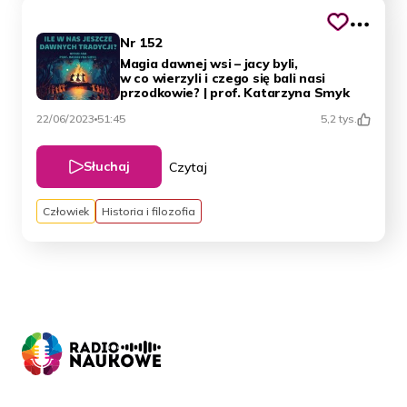
Nr 152
Magia dawnej wsi – jacy byli,
w co wierzyli i czego się bali nasi
przodkowie? | prof. Katarzyna Smyk
22/06/2023
51:45
5,2 tys.
Słuchaj
Czytaj
Człowiek
Historia i filozofia