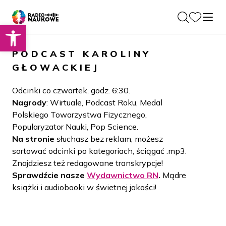
Otwórz pasek narzędzi
O nas
PODCAST
KAROLINY
Dla Naukowców
GŁOWACKIEJ
O Radiu
Zespół
Podcasty
Odcinki co czwartek, godz. 6:30.
Historia
Nagrody
: Wirtuale, Podcast Roku, Medal
Projekty
Polskiego Towarzystwa Fizycznego,
Społeczność
Blog
Popularyzator Nauki, Pop Science.
LAMU
Na stronie
słuchasz bez reklam, możesz
Beyond Curie
Kontakt
sortować odcinki po kategoriach, ściągać .mp3.
Znajdziesz też redagowane transkrypcje!
Wydawnictwo
Sprawdźcie nasze
Wydawnictwo RN
.
Mądre
książki i audiobooki w świetnej jakości!
Wspieraj