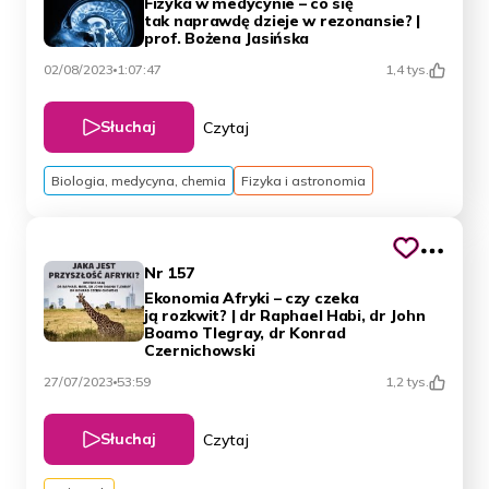
Fizyka w medycynie – co się
tak naprawdę dzieje w rezonansie? |
prof. Bożena Jasińska
02/08/2023
1:07:47
1,4 tys.
Słuchaj
Czytaj
Biologia, medycyna, chemia
Fizyka i astronomia
Nr 157
Ekonomia Afryki – czy czeka
ją rozkwit? | dr Raphael Habi, dr John
Boamo Tlegray, dr Konrad
Czernichowski
27/07/2023
53:59
1,2 tys.
Słuchaj
Czytaj