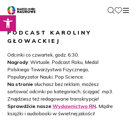
Otwórz pasek narzędzi
O nas
PODCAST
KAROLINY
Dla Naukowców
GŁOWACKIEJ
O Radiu
Zespół
Podcasty
Odcinki co czwartek, godz. 6:30.
Historia
Nagrody
: Wirtuale, Podcast Roku, Medal
Projekty
Polskiego Towarzystwa Fizycznego,
Społeczność
Blog
Popularyzator Nauki, Pop Science.
LAMU
Na stronie
słuchasz bez reklam, możesz
Beyond Curie
Kontakt
sortować odcinki po kategoriach, ściągać .mp3.
Znajdziesz też redagowane transkrypcje!
Wydawnictwo
Sprawdźcie nasze
Wydawnictwo RN
.
Mądre
książki i audiobooki w świetnej jakości!
Wspieraj