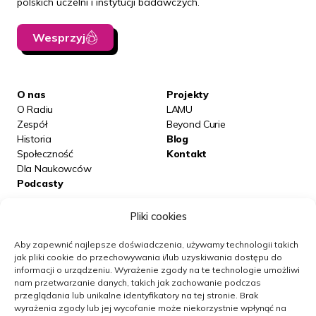
polskich uczelni i instytucji badawczych.
Wesprzyj
O nas
Projekty
O Radiu
LAMU
Zespół
Beyond Curie
Historia
Blog
Społeczność
Kontakt
Dla Naukowców
Podcasty
Pliki cookies
Posłuchaj nas na:
Aby zapewnić najlepsze doświadczenia, używamy technologii takich
jak pliki cookie do przechowywania i/lub uzyskiwania dostępu do
informacji o urządzeniu.
Wyrażenie zgody na te technologie umożliwi
Obserwuj nas
nam przetwarzanie danych, takich jak zachowanie podczas
przeglądania lub unikalne identyfikatory na tej stronie.
Brak
wyrażenia zgody lub jej wycofanie może niekorzystnie wpłynąć na