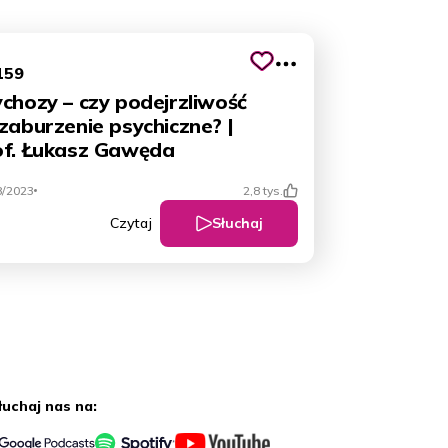
159
chozy – czy podejrzliwość
zaburzenie psychiczne? |
of. Łukasz Gawęda
8/2023
2,8 tys.
Słuchaj
Czytaj
łuchaj nas na: