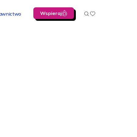
Wspieraj
awnictwo