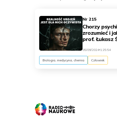
Nr 215
Chorzy psychi
zrozumieć i j
prof. Łukasz 
05/09/2024
1:25:54
Biologia, medycyna, chemia
Człowiek