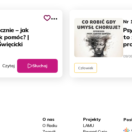
Nr 
cznie – jak
Psy
ak pomóc? |
to 
Święcicki
pr
09/0
Słuchaj
Czytaj
Człowiek
O nas
Projekty
Pos
O Radiu
LAMU
Zespół
Beyond Curie