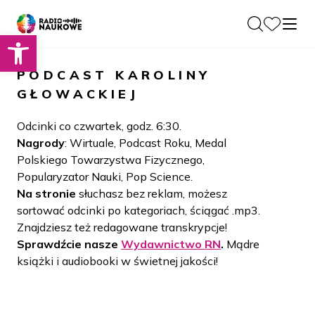
Otwórz pasek narzędzi
O nas
PODCAST
KAROLINY
Dla Naukowców
GŁOWACKIEJ
O Radiu
Zespół
Podcasty
Odcinki co czwartek, godz. 6:30.
Historia
Nagrody
: Wirtuale, Podcast Roku, Medal
Projekty
Polskiego Towarzystwa Fizycznego,
Społeczność
Blog
Popularyzator Nauki, Pop Science.
LAMU
Na stronie
słuchasz bez reklam, możesz
Beyond Curie
Kontakt
sortować odcinki po kategoriach, ściągać .mp3.
Znajdziesz też redagowane transkrypcje!
Wydawnictwo
Sprawdźcie nasze
Wydawnictwo RN
.
Mądre
książki i audiobooki w świetnej jakości!
Wspieraj