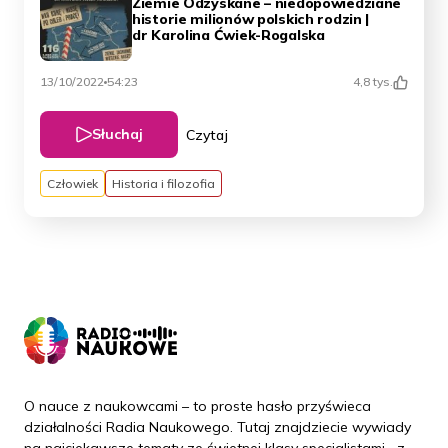
Ziemie Odzyskane – niedopowiedziane
historie milionów polskich rodzin |
dr Karolina Ćwiek-Rogalska
13/10/2022
54:23
4,8 tys.
Słuchaj
Czytaj
Człowiek
Historia i filozofia
O nauce z naukowcami – to proste hasło przyświeca
działalności Radia Naukowego. Tutaj znajdziecie wywiady