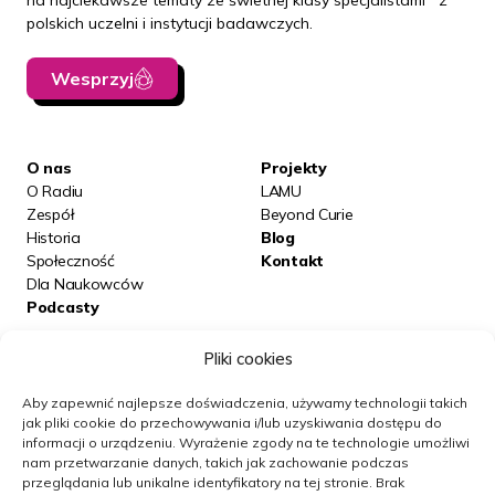
na najciekawsze tematy ze świetnej klasy specjalistami z
polskich uczelni i instytucji badawczych.
Wesprzyj
O nas
Projekty
O Radiu
LAMU
Zespół
Beyond Curie
Historia
Blog
Społeczność
Kontakt
Dla Naukowców
Podcasty
Pliki cookies
Posłuchaj nas na:
Aby zapewnić najlepsze doświadczenia, używamy technologii takich
jak pliki cookie do przechowywania i/lub uzyskiwania dostępu do
informacji o urządzeniu.
Wyrażenie zgody na te technologie umożliwi
Obserwuj nas
nam przetwarzanie danych, takich jak zachowanie podczas
przeglądania lub unikalne identyfikatory na tej stronie.
Brak