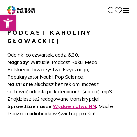
Otwórz pasek narzędzi
O nas
PODCAST
KAROLINY
Dla Naukowców
GŁOWACKIEJ
O Radiu
Zespół
Podcasty
Odcinki co czwartek, godz. 6:30.
Historia
Nagrody
: Wirtuale, Podcast Roku, Medal
Projekty
Polskiego Towarzystwa Fizycznego,
Społeczność
Blog
Popularyzator Nauki, Pop Science.
LAMU
Na stronie
słuchasz bez reklam, możesz
Beyond Curie
Kontakt
sortować odcinki po kategoriach, ściągać .mp3.
Znajdziesz też redagowane transkrypcje!
Wydawnictwo
Sprawdźcie nasze
Wydawnictwo RN
.
Mądre
książki i audiobooki w świetnej jakości!
Wspieraj