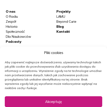
O nas
Projekty
O Radiu
LAMU
Zespół
Beyond Curie
Historia
Blog
Społeczność
Kontakt
Dla Naukowców
Podcasty
Pliki cookies
Posłuchaj nas na:
Aby zapewnić najlepsze doświadczenia, używamy technologii takich
jak pliki cookie do przechowywania i/lub uzyskiwania dostępu do
informacji o urządzeniu.
Wyrażenie zgody na te technologie umożliwi
Obserwuj nas
nam przetwarzanie danych, takich jak zachowanie podczas
przeglądania lub unikalne identyfikatory na tej stronie.
Brak
wyrażenia zgody lub jej wycofanie może niekorzystnie wpłynąć na
niektóre cechy i funkcje.
Newsletter
Akceptuję
Polityka prywatności