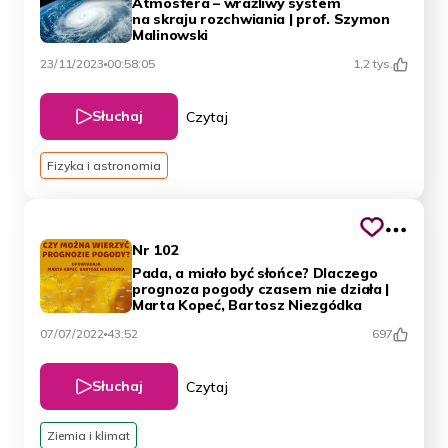
Atmosfera – wrażliwy system
na skraju rozchwiania | prof. Szymon
Malinowski
23/11/2023
00:58:05
1,2 tys.
Słuchaj
Czytaj
Fizyka i astronomia
Nr 102
Pada, a miało być słońce? Dlaczego
prognoza pogody czasem nie działa |
Marta Kopeć, Bartosz Niezgódka
07/07/2022
43:52
697
Słuchaj
Czytaj
Ziemia i klimat