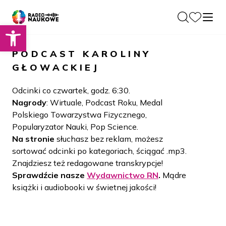
Otwórz pasek narzędzi
O nas
PODCAST
KAROLINY
Dla Naukowców
GŁOWACKIEJ
O Radiu
Zespół
Podcasty
Odcinki co czwartek, godz. 6:30.
Historia
Nagrody
: Wirtuale, Podcast Roku, Medal
Projekty
Polskiego Towarzystwa Fizycznego,
Społeczność
Blog
Popularyzator Nauki, Pop Science.
LAMU
Na stronie
słuchasz bez reklam, możesz
Beyond Curie
Kontakt
sortować odcinki po kategoriach, ściągać .mp3.
Znajdziesz też redagowane transkrypcje!
Wydawnictwo
Sprawdźcie nasze
Wydawnictwo RN
.
Mądre
książki i audiobooki w świetnej jakości!
Wspieraj