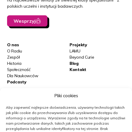
na najciekawsze tematy ze świetnej klasy specjalistami z
polskich uczelni i instytucji badawczych.
Wesprzyj
O nas
Projekty
O Radiu
LAMU
Zespół
Beyond Curie
Historia
Blog
Społeczność
Kontakt
Dla Naukowców
Podcasty
Pliki cookies
Posłuchaj nas na:
Aby zapewnić najlepsze doświadczenia, używamy technologii takich
jak pliki cookie do przechowywania i/lub uzyskiwania dostępu do
informacji o urządzeniu.
Wyrażenie zgody na te technologie umożliwi
Obserwuj nas
nam przetwarzanie danych, takich jak zachowanie podczas
przeglądania lub unikalne identyfikatory na tej stronie.
Brak