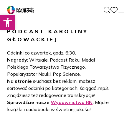
Otwórz pasek narzędzi
O nas
PODCAST
KAROLINY
Dla Naukowców
GŁOWACKIEJ
O Radiu
Zespół
Podcasty
Odcinki co czwartek, godz. 6:30.
Historia
Nagrody
: Wirtuale, Podcast Roku, Medal
Projekty
Polskiego Towarzystwa Fizycznego,
Społeczność
Blog
Popularyzator Nauki, Pop Science.
LAMU
Na stronie
słuchasz bez reklam, możesz
Beyond Curie
Kontakt
sortować odcinki po kategoriach, ściągać .mp3.
Znajdziesz też redagowane transkrypcje!
Wydawnictwo
Sprawdźcie nasze
Wydawnictwo RN
.
Mądre
książki i audiobooki w świetnej jakości!
Wspieraj