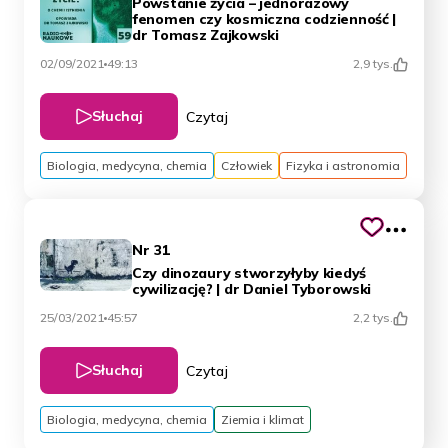
Powstanie życia – jednorazowy
fenomen czy kosmiczna codzienność |
dr Tomasz Zajkowski
02/09/2021
49:13
2,9 tys.
Słuchaj
Czytaj
Biologia, medycyna, chemia
Człowiek
Fizyka i astronomia
Nr 31
Czy dinozaury stworzyłyby kiedyś
cywilizację? | dr Daniel Tyborowski
25/03/2021
45:57
2,2 tys.
Słuchaj
Czytaj
Biologia, medycyna, chemia
Ziemia i klimat