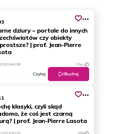
93
rne dziury – portale do innych
zechświatów czy obiekty
prostsze? | prof. Jean-Pierre
sota
4/2022
44:38
3 tys.
Słuchaj
Czytaj
11
chę klasyki, czyli skąd
adomo, że coś jest czarną
urą? | prof. Jean-Pierre Lasota
1/2021
30:10
666