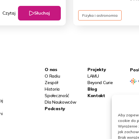
Słuchaj
Czytaj
Fizyka i astronomia
O nas
Projekty
Pos
O Radiu
LAMU
Zespół
Beyond Curie
Historia
Blog
Społeczność
Kontakt
aj
Obs
Dla Naukowców
Podcasty
ni
Aby zapewni
cookie do p
Wyrażenie 
jak zachowa
Brak wyraże