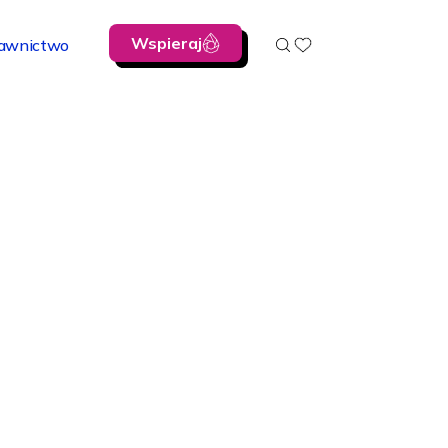
Wspieraj
awnictwo