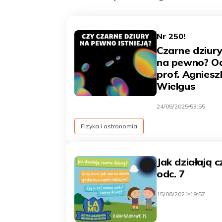
Nr 250!
Czarne dziury 
na pewno? Od
prof. Agniesz
Wielgus
24/05/2025
53:55
Fizyka i astronomia
Jak działają 
odc. 7
15/08/2021
19:57