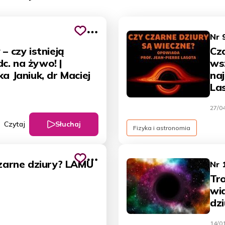
Nr 
– czy istnieją
Cza
c. na żywo! |
ws
ka Janiuk, dr Maciej
naj
La
27/0
Słuchaj
Czytaj
Fizyka i astronomia
czarne dziury? LAMU
Nr 
Tro
wi
dzi
14/0