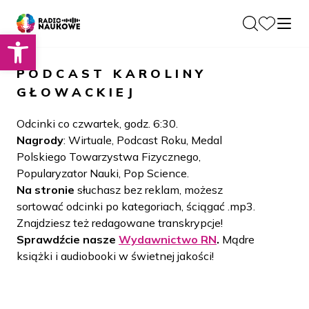
Otwórz pasek narzędzi
O nas
PODCAST
KAROLINY
Dla Naukowców
GŁOWACKIEJ
O Radiu
Zespół
Podcasty
Odcinki co czwartek, godz. 6:30.
Historia
Nagrody
: Wirtuale, Podcast Roku, Medal
Projekty
Polskiego Towarzystwa Fizycznego,
Społeczność
Blog
Popularyzator Nauki, Pop Science.
LAMU
Na stronie
słuchasz bez reklam, możesz
Beyond Curie
Kontakt
sortować odcinki po kategoriach, ściągać .mp3.
Znajdziesz też redagowane transkrypcje!
Wydawnictwo
Sprawdźcie nasze
Wydawnictwo RN
.
Mądre
książki i audiobooki w świetnej jakości!
Wspieraj