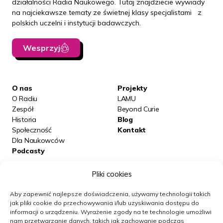
działalności Radia Naukowego. Tutaj znajdziecie wywiady
na najciekawsze tematy ze świetnej klasy specjalistami z
polskich uczelni i instytucji badawczych.
Wesprzyj
O nas
Projekty
O Radiu
LAMU
Zespół
Beyond Curie
Historia
Blog
Społeczność
Kontakt
Dla Naukowców
Podcasty
Pliki cookies
Posłuchaj nas na:
Aby zapewnić najlepsze doświadczenia, używamy technologii takich
jak pliki cookie do przechowywania i/lub uzyskiwania dostępu do
informacji o urządzeniu.
Wyrażenie zgody na te technologie umożliwi
Obserwuj nas
nam przetwarzanie danych, takich jak zachowanie podczas