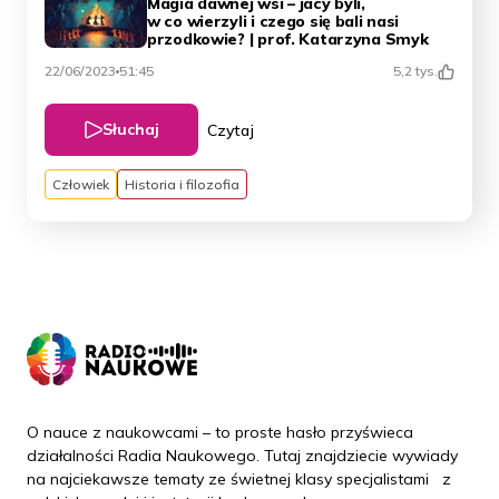
Magia dawnej wsi – jacy byli,
w co wierzyli i czego się bali nasi
przodkowie? | prof. Katarzyna Smyk
22/06/2023
51:45
5,2 tys.
Słuchaj
Czytaj
Człowiek
Historia i filozofia
O nauce z naukowcami – to proste hasło przyświeca
działalności Radia Naukowego. Tutaj znajdziecie wywiady
na najciekawsze tematy ze świetnej klasy specjalistami z