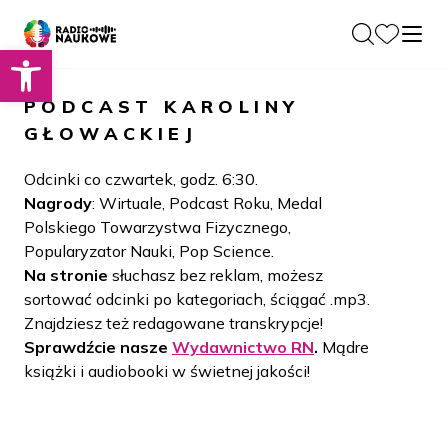
Otwórz pasek narzędzi
O nas
PODCAST
KAROLINY
Dla Naukowców
GŁOWACKIEJ
O Radiu
Zespół
Podcasty
Odcinki co czwartek, godz. 6:30.
Historia
Nagrody
: Wirtuale, Podcast Roku, Medal
Projekty
Polskiego Towarzystwa Fizycznego,
Społeczność
Blog
Popularyzator Nauki, Pop Science.
LAMU
Na stronie
słuchasz bez reklam, możesz
Beyond Curie
Kontakt
sortować odcinki po kategoriach, ściągać .mp3.
Znajdziesz też redagowane transkrypcje!
Wydawnictwo
Sprawdźcie nasze
Wydawnictwo RN
.
Mądre
książki i audiobooki w świetnej jakości!
Wspieraj