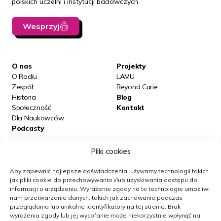
polskich uczelni i instytucji badawczych.
Wesprzyj
O nas
Projekty
O Radiu
LAMU
Zespół
Beyond Curie
Historia
Blog
Społeczność
Kontakt
Dla Naukowców
Podcasty
Pliki cookies
Posłuchaj nas na:
Aby zapewnić najlepsze doświadczenia, używamy technologii takich
jak pliki cookie do przechowywania i/lub uzyskiwania dostępu do
informacji o urządzeniu.
Wyrażenie zgody na te technologie umożliwi
Obserwuj nas
nam przetwarzanie danych, takich jak zachowanie podczas
przeglądania lub unikalne identyfikatory na tej stronie.
Brak
wyrażenia zgody lub jej wycofanie może niekorzystnie wpłynąć na