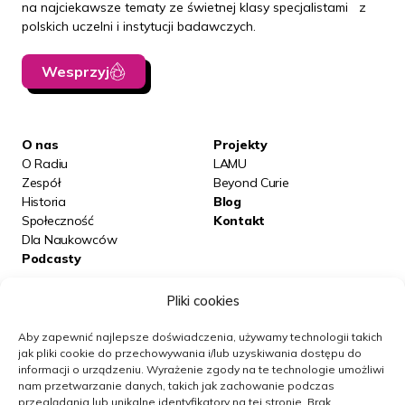
na najciekawsze tematy ze świetnej klasy specjalistami z
polskich uczelni i instytucji badawczych.
Wesprzyj
O nas
Projekty
O Radiu
LAMU
Zespół
Beyond Curie
Historia
Blog
Społeczność
Kontakt
Dla Naukowców
Podcasty
Pliki cookies
Posłuchaj nas na:
Aby zapewnić najlepsze doświadczenia, używamy technologii takich
jak pliki cookie do przechowywania i/lub uzyskiwania dostępu do
informacji o urządzeniu.
Wyrażenie zgody na te technologie umożliwi
Obserwuj nas
nam przetwarzanie danych, takich jak zachowanie podczas
przeglądania lub unikalne identyfikatory na tej stronie.
Brak