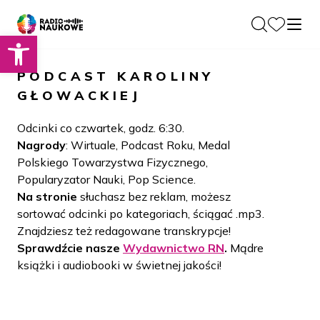
Otwórz pasek narzędzi
O nas
PODCAST
KAROLINY
Dla Naukowców
GŁOWACKIEJ
O Radiu
Zespół
Podcasty
Odcinki co czwartek, godz. 6:30.
Historia
Nagrody
: Wirtuale, Podcast Roku, Medal
Projekty
Polskiego Towarzystwa Fizycznego,
Społeczność
Blog
Popularyzator Nauki, Pop Science.
LAMU
Na stronie
słuchasz bez reklam, możesz
Beyond Curie
Kontakt
sortować odcinki po kategoriach, ściągać .mp3.
Znajdziesz też redagowane transkrypcje!
Wydawnictwo
Sprawdźcie nasze
Wydawnictwo RN
.
Mądre
książki i audiobooki w świetnej jakości!
Wspieraj