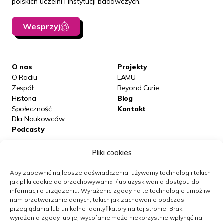
polskich uczelni i instytucji badawczych.
Wesprzyj
O nas
Projekty
O Radiu
LAMU
Zespół
Beyond Curie
Historia
Blog
Społeczność
Kontakt
Dla Naukowców
Podcasty
Pliki cookies
Posłuchaj nas na:
Aby zapewnić najlepsze doświadczenia, używamy technologii takich
jak pliki cookie do przechowywania i/lub uzyskiwania dostępu do
informacji o urządzeniu.
Wyrażenie zgody na te technologie umożliwi
Obserwuj nas
nam przetwarzanie danych, takich jak zachowanie podczas
przeglądania lub unikalne identyfikatory na tej stronie.
Brak
wyrażenia zgody lub jej wycofanie może niekorzystnie wpłynąć na