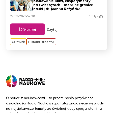
Klonowanie ludzi, eksperymenty
na zwierzętach – moralne granice
nauki | dr Joanna Różyńska
22/03/2023
57:30
1,5 tys.
Słuchaj
Czytaj
Człowiek
Historia i filozofia
O nauce z naukowcami – to proste hasło przyświeca
działalności Radia Naukowego. Tutaj znajdziecie wywiady
na najciekawsze tematy ze świetnej klasy specjalistami z