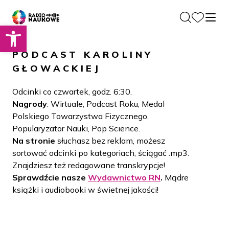
Otwórz pasek narzędzi
O nas
PODCAST
KAROLINY
Dla Naukowców
GŁOWACKIEJ
O Radiu
Zespół
Podcasty
Odcinki co czwartek, godz. 6:30.
Historia
Nagrody
: Wirtuale, Podcast Roku, Medal
Projekty
Polskiego Towarzystwa Fizycznego,
Społeczność
Blog
Popularyzator Nauki, Pop Science.
LAMU
Na stronie
słuchasz bez reklam, możesz
Beyond Curie
Kontakt
sortować odcinki po kategoriach, ściągać .mp3.
Znajdziesz też redagowane transkrypcje!
Wydawnictwo
Sprawdźcie nasze
Wydawnictwo RN
.
Mądre
książki i audiobooki w świetnej jakości!
Wspieraj