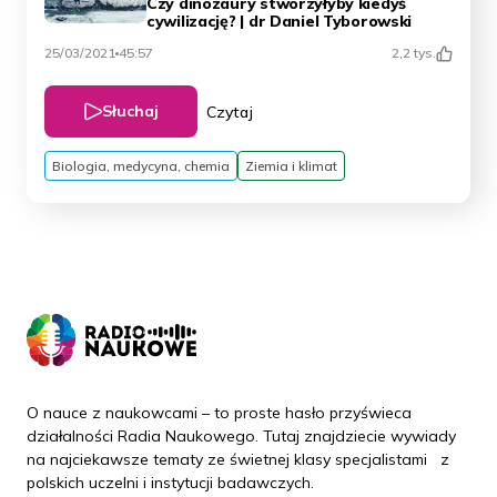
Czy dinozaury stworzyłyby kiedyś
cywilizację? | dr Daniel Tyborowski
25/03/2021
45:57
2,2 tys.
Słuchaj
Czytaj
Biologia, medycyna, chemia
Ziemia i klimat
O nauce z naukowcami – to proste hasło przyświeca
działalności Radia Naukowego. Tutaj znajdziecie wywiady
na najciekawsze tematy ze świetnej klasy specjalistami z
polskich uczelni i instytucji badawczych.