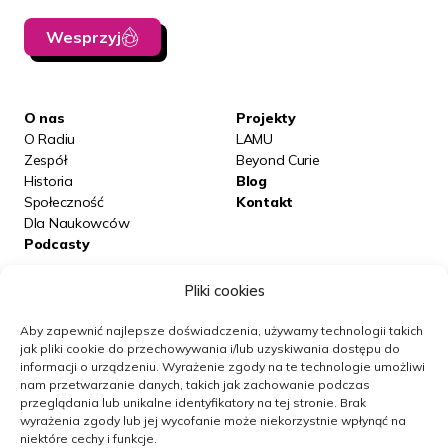
Wesprzyj
O nas
Projekty
O Radiu
LAMU
Zespół
Beyond Curie
Historia
Blog
Społeczność
Kontakt
Dla Naukowców
Podcasty
Pliki cookies
Posłuchaj nas na:
Aby zapewnić najlepsze doświadczenia, używamy technologii takich
jak pliki cookie do przechowywania i/lub uzyskiwania dostępu do
informacji o urządzeniu.
Wyrażenie zgody na te technologie umożliwi
Obserwuj nas
nam przetwarzanie danych, takich jak zachowanie podczas
przeglądania lub unikalne identyfikatory na tej stronie.
Brak
wyrażenia zgody lub jej wycofanie może niekorzystnie wpłynąć na
niektóre cechy i funkcje.