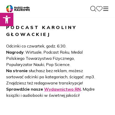
Otwórz pasek narzędzi
O nas
PODCAST
KAROLINY
Dla Naukowców
GŁOWACKIEJ
O Radiu
Zespół
Podcasty
Odcinki co czwartek, godz. 6:30.
Historia
Nagrody
: Wirtuale, Podcast Roku, Medal
Projekty
Polskiego Towarzystwa Fizycznego,
Społeczność
Blog
Popularyzator Nauki, Pop Science.
LAMU
Na stronie
słuchasz bez reklam, możesz
Beyond Curie
Kontakt
sortować odcinki po kategoriach, ściągać .mp3.
Znajdziesz też redagowane transkrypcje!
Wydawnictwo
Sprawdźcie nasze
Wydawnictwo RN
.
Mądre
książki i audiobooki w świetnej jakości!
Wspieraj