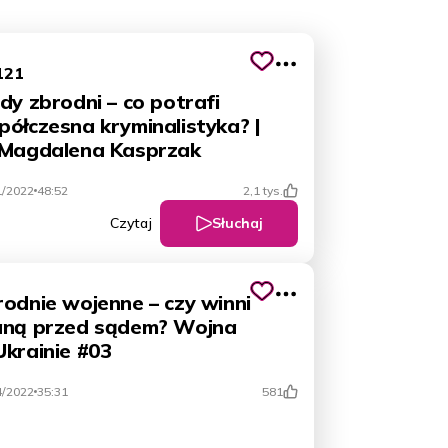
121
dy zbrodni – co potrafi
ółczesna kryminalistyka? |
 Magdalena Kasprzak
1/2022
48:52
2,1 tys.
Słuchaj
Czytaj
rodnie wojenne – czy winni
aną przed sądem? Wojna
Ukrainie #03
4/2022
35:31
581