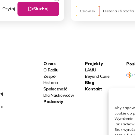
Słuchaj
Czytaj
Człowiek
Historia i filozofia
O nas
Projekty
Pos
O Radiu
LAMU
Zespół
Beyond Curie
Historia
Blog
Społeczność
Kontakt
aj
Obs
Dla Naukowców
Podcasty
ni
Aby zapewni
cookie do p
Wyrażenie 
jak zachowa
Brak wyraże
cechy i funk