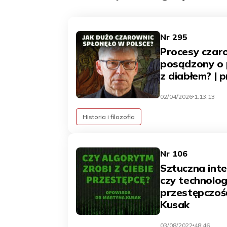
Nr 295
Procesy czaro
posądzony o
z diabłem? | 
02/04/2026
1:13:13
Historia i filozofia
Nr 106
Sztuczna intel
czy technolog
przestępczoś
Kusak
03/08/2022
48:46