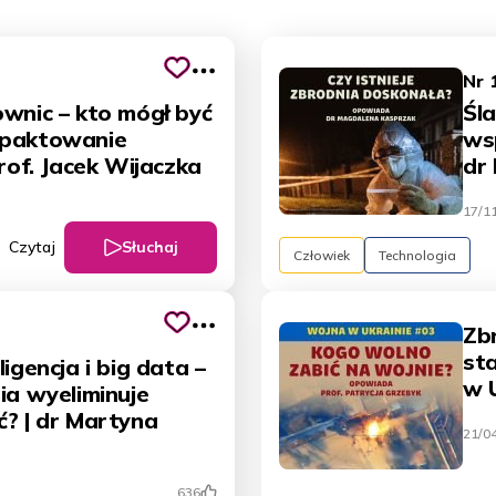
Nr 
wnic – kto mógł być
Śla
 paktowanie
wsp
prof. Jacek Wijaczka
dr
17/1
Słuchaj
Czytaj
Człowiek
Technologia
Zb
st
igencja i big data –
w 
ia wyeliminuje
ć? | dr Martyna
21/0
636