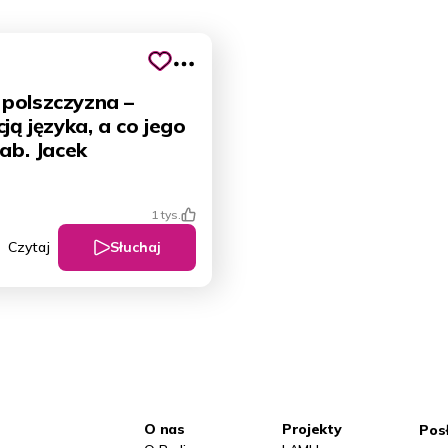
polszczyzna –
ją języka, a co jego
hab. Jacek
1 tys.
Słuchaj
Czytaj
O nas
Projekty
Pos