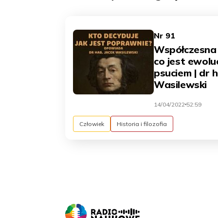
Nr 91
Współczesna 
co jest ewoluc
psuciem | dr 
Wasilewski
14/04/2022
52:59
Człowiek
Historia i filozofia