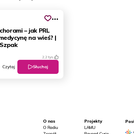
chorami – jak PRL
edycynę na wieś? |
 Szpak
2,2 tys.
Słuchaj
Czytaj
O nas
Projekty
Pos
O Radiu
LAMU
Zespół
Beyond Curie