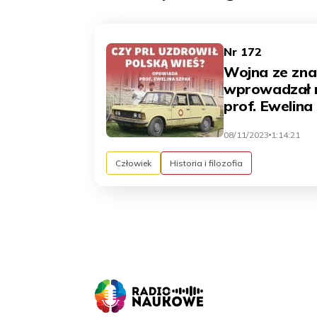
Nr 172
Wojna ze zna
wprowadzał m
prof. Ewelina
08/11/2023
1:14:21
Człowiek
Historia i filozofia