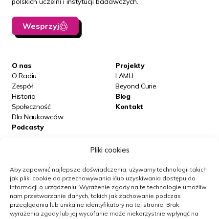
polskich uczelni i instytucji badawczych.
Wesprzyj
O nas
Projekty
O Radiu
LAMU
Zespół
Beyond Curie
Historia
Blog
Społeczność
Kontakt
Dla Naukowców
Podcasty
Pliki cookies
Posłuchaj nas na:
Aby zapewnić najlepsze doświadczenia, używamy technologii takich
jak pliki cookie do przechowywania i/lub uzyskiwania dostępu do
informacji o urządzeniu.
Wyrażenie zgody na te technologie umożliwi
Obserwuj nas
nam przetwarzanie danych, takich jak zachowanie podczas
przeglądania lub unikalne identyfikatory na tej stronie.
Brak
wyrażenia zgody lub jej wycofanie może niekorzystnie wpłynąć na