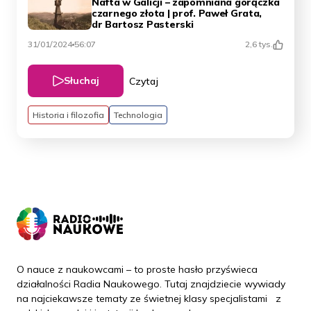
Nafta w Galicji – zapomniana gorączka
czarnego złota | prof. Paweł Grata,
dr Bartosz Pasterski
31/01/2024
56:07
2,6 tys.
Słuchaj
Czytaj
Historia i filozofia
Technologia
O nauce z naukowcami – to proste hasło przyświeca
działalności Radia Naukowego. Tutaj znajdziecie wywiady
na najciekawsze tematy ze świetnej klasy specjalistami z