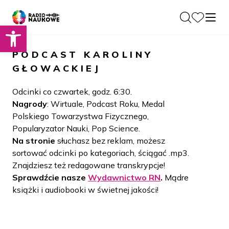
Otwórz pasek narzędzi
O nas
PODCAST
KAROLINY
Dla Naukowców
GŁOWACKIEJ
O Radiu
Zespół
Podcasty
Odcinki co czwartek, godz. 6:30.
Historia
Nagrody
: Wirtuale, Podcast Roku, Medal
Projekty
Polskiego Towarzystwa Fizycznego,
Społeczność
Blog
Popularyzator Nauki, Pop Science.
LAMU
Na stronie
słuchasz bez reklam, możesz
Beyond Curie
Kontakt
sortować odcinki po kategoriach, ściągać .mp3.
Znajdziesz też redagowane transkrypcje!
Wydawnictwo
Sprawdźcie nasze
Wydawnictwo RN
.
Mądre
książki i audiobooki w świetnej jakości!
Wspieraj