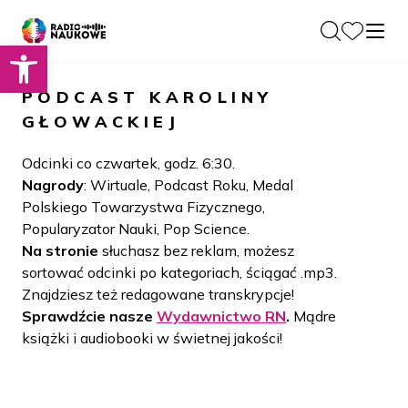
Otwórz pasek narzędzi
O nas
PODCAST
KAROLINY
Dla Naukowców
GŁOWACKIEJ
O Radiu
Zespół
Podcasty
Odcinki co czwartek, godz. 6:30.
Historia
Nagrody
: Wirtuale, Podcast Roku, Medal
Projekty
Polskiego Towarzystwa Fizycznego,
Społeczność
Blog
Popularyzator Nauki, Pop Science.
LAMU
Na stronie
słuchasz bez reklam, możesz
Beyond Curie
Kontakt
sortować odcinki po kategoriach, ściągać .mp3.
Znajdziesz też redagowane transkrypcje!
Wydawnictwo
Sprawdźcie nasze
Wydawnictwo RN
.
Mądre
książki i audiobooki w świetnej jakości!
Wspieraj