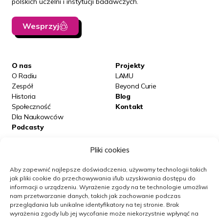
polskich uczelni i instytucji badawczych.
Wesprzyj
O nas
Projekty
O Radiu
LAMU
Zespół
Beyond Curie
Historia
Blog
Społeczność
Kontakt
Dla Naukowców
Podcasty
Pliki cookies
Posłuchaj nas na:
Aby zapewnić najlepsze doświadczenia, używamy technologii takich
jak pliki cookie do przechowywania i/lub uzyskiwania dostępu do
informacji o urządzeniu.
Wyrażenie zgody na te technologie umożliwi
Obserwuj nas
nam przetwarzanie danych, takich jak zachowanie podczas
przeglądania lub unikalne identyfikatory na tej stronie.
Brak
wyrażenia zgody lub jej wycofanie może niekorzystnie wpłynąć na