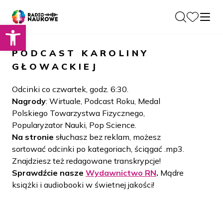
Otwórz pasek narzędzi
O nas
PODCAST
KAROLINY
Dla Naukowców
GŁOWACKIEJ
O Radiu
Zespół
Podcasty
Odcinki co czwartek, godz. 6:30.
Historia
Nagrody
: Wirtuale, Podcast Roku, Medal
Projekty
Polskiego Towarzystwa Fizycznego,
Społeczność
Blog
Popularyzator Nauki, Pop Science.
LAMU
Na stronie
słuchasz bez reklam, możesz
Beyond Curie
Kontakt
sortować odcinki po kategoriach, ściągać .mp3.
Znajdziesz też redagowane transkrypcje!
Wydawnictwo
Sprawdźcie nasze
Wydawnictwo RN
.
Mądre
książki i audiobooki w świetnej jakości!
Wspieraj