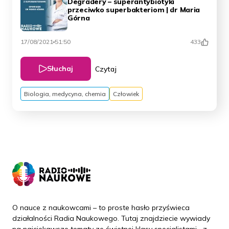
Degradery – superantybiotyki
przeciwko superbakteriom | dr Maria
Górna
17/08/2021
51:50
433
Słuchaj
Czytaj
Biologia, medycyna, chemia
Człowiek
O nauce z naukowcami – to proste hasło przyświeca
działalności Radia Naukowego. Tutaj znajdziecie wywiady