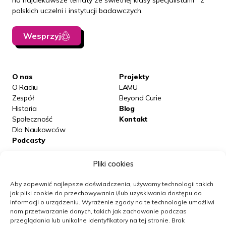
na najciekawsze tematy ze świetnej klasy specjalistami z
polskich uczelni i instytucji badawczych.
Wesprzyj
O nas
Projekty
O Radiu
LAMU
Zespół
Beyond Curie
Historia
Blog
Społeczność
Kontakt
Dla Naukowców
Podcasty
Pliki cookies
Posłuchaj nas na:
Aby zapewnić najlepsze doświadczenia, używamy technologii takich
jak pliki cookie do przechowywania i/lub uzyskiwania dostępu do
informacji o urządzeniu.
Wyrażenie zgody na te technologie umożliwi
Obserwuj nas
nam przetwarzanie danych, takich jak zachowanie podczas
przeglądania lub unikalne identyfikatory na tej stronie.
Brak