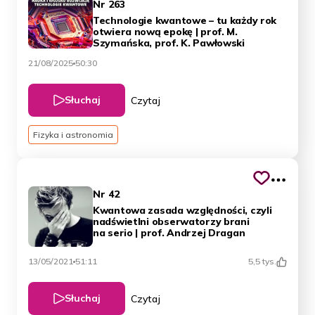
Nr 263
Technologie kwantowe – tu każdy rok
otwiera nową epokę | prof. M.
Szymańska, prof. K. Pawłowski
21/08/2025
50:30
Słuchaj
Czytaj
Fizyka i astronomia
Nr 42
Kwantowa zasada względności, czyli
nadświetlni obserwatorzy brani
na serio | prof. Andrzej Dragan
13/05/2021
51:11
5,5 tys.
Słuchaj
Czytaj