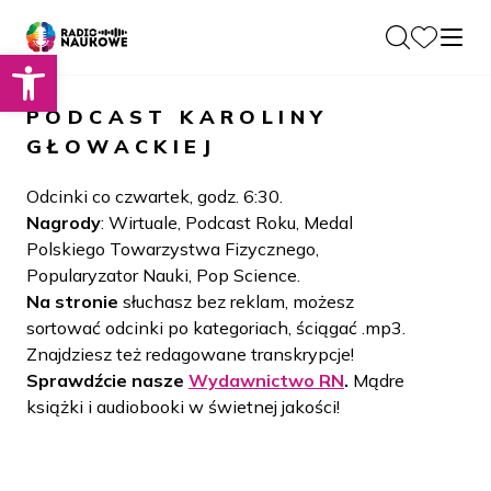
Otwórz pasek narzędzi
O nas
PODCAST
KAROLINY
Dla Naukowców
GŁOWACKIEJ
O Radiu
Zespół
Podcasty
Odcinki co czwartek, godz. 6:30.
Historia
Nagrody
: Wirtuale, Podcast Roku, Medal
Projekty
Polskiego Towarzystwa Fizycznego,
Społeczność
Blog
Popularyzator Nauki, Pop Science.
LAMU
Na stronie
słuchasz bez reklam, możesz
Beyond Curie
Kontakt
sortować odcinki po kategoriach, ściągać .mp3.
Znajdziesz też redagowane transkrypcje!
Wydawnictwo
Sprawdźcie nasze
Wydawnictwo RN
.
Mądre
książki i audiobooki w świetnej jakości!
Wspieraj