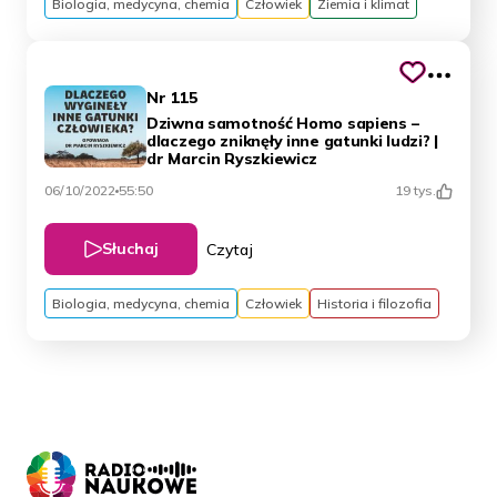
Biologia, medycyna, chemia
Człowiek
Ziemia i klimat
Nr 115
Dziwna samotność Homo sapiens –
dlaczego zniknęły inne gatunki ludzi? |
dr Marcin Ryszkiewicz
06/10/2022
55:50
19 tys.
Słuchaj
Czytaj
Biologia, medycyna, chemia
Człowiek
Historia i filozofia