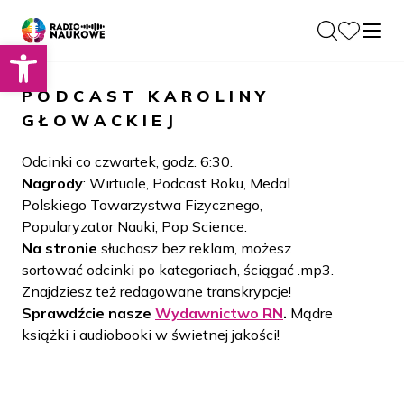
Otwórz pasek narzędzi
O nas
PODCAST
KAROLINY
Dla Naukowców
GŁOWACKIEJ
O Radiu
Zespół
Podcasty
Odcinki co czwartek, godz. 6:30.
Historia
Nagrody
: Wirtuale, Podcast Roku, Medal
Projekty
Polskiego Towarzystwa Fizycznego,
Społeczność
Blog
Popularyzator Nauki, Pop Science.
LAMU
Na stronie
słuchasz bez reklam, możesz
Beyond Curie
Kontakt
sortować odcinki po kategoriach, ściągać .mp3.
Znajdziesz też redagowane transkrypcje!
Wydawnictwo
Sprawdźcie nasze
Wydawnictwo RN
.
Mądre
książki i audiobooki w świetnej jakości!
Wspieraj