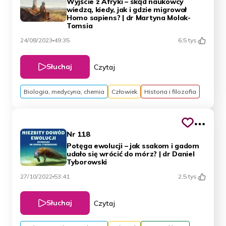
Wyjście z Afryki – skąd naukowcy
wiedzą, kiedy, jak i gdzie migrował
Homo sapiens? | dr Martyna Molak-
Tomsia
24/08/2023
49:35
6,5 tys.
Słuchaj
Czytaj
Biologia, medycyna, chemia
Człowiek
Historia i filozofia
Nr 118
Potęga ewolucji – jak ssakom i gadom
udało się wrócić do mórz? | dr Daniel
Tyborowski
27/10/2022
53:41
2,5 tys.
Słuchaj
Czytaj