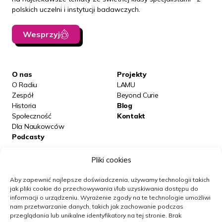
polskich uczelni i instytucji badawczych.
Wesprzyj
O nas
Projekty
O Radiu
LAMU
Zespół
Beyond Curie
Historia
Blog
Społeczność
Kontakt
Dla Naukowców
Podcasty
Pliki cookies
Posłuchaj nas na:
Aby zapewnić najlepsze doświadczenia, używamy technologii takich
jak pliki cookie do przechowywania i/lub uzyskiwania dostępu do
informacji o urządzeniu.
Wyrażenie zgody na te technologie umożliwi
Obserwuj nas
nam przetwarzanie danych, takich jak zachowanie podczas
przeglądania lub unikalne identyfikatory na tej stronie.
Brak