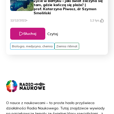
Życie w Bałtyku – jaki świat zaczyna się
tam, gdzie kończą się plaże? |
prof. Katarzyna Piwosz, dr Szymon
Smoliński
12/12/2022
1,2 tys.
Słuchaj
Czytaj
Biologia, medycyna, chemia
Ziemia i klimat
O nauce z naukowcami – to proste hasło przyświeca
działalności Radia Naukowego. Tutaj znajdziecie wywiady
na najciekawsze tematy ze świetnej klasy specjalistami z