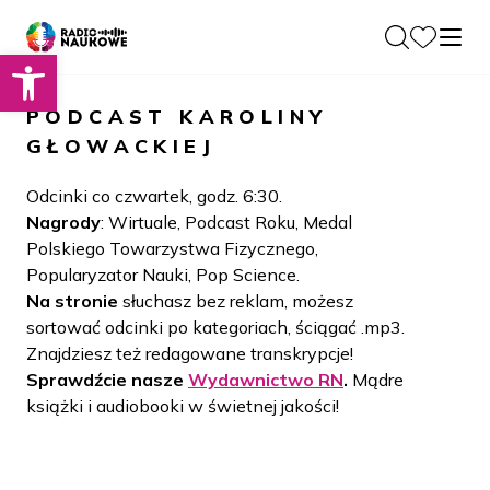
Otwórz pasek narzędzi
O nas
PODCAST
KAROLINY
Dla Naukowców
GŁOWACKIEJ
O Radiu
Zespół
Podcasty
Odcinki co czwartek, godz. 6:30.
Historia
Nagrody
: Wirtuale, Podcast Roku, Medal
Projekty
Polskiego Towarzystwa Fizycznego,
Społeczność
Blog
Popularyzator Nauki, Pop Science.
LAMU
Na stronie
słuchasz bez reklam, możesz
Beyond Curie
Kontakt
sortować odcinki po kategoriach, ściągać .mp3.
Znajdziesz też redagowane transkrypcje!
Wydawnictwo
Sprawdźcie nasze
Wydawnictwo RN
.
Mądre
książki i audiobooki w świetnej jakości!
Wspieraj