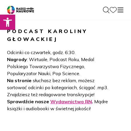
Otwórz pasek narzędzi
O nas
PODCAST
KAROLINY
Dla Naukowców
GŁOWACKIEJ
O Radiu
Zespół
Podcasty
Odcinki co czwartek, godz. 6:30.
Historia
Nagrody
: Wirtuale, Podcast Roku, Medal
Projekty
Polskiego Towarzystwa Fizycznego,
Społeczność
Blog
Popularyzator Nauki, Pop Science.
LAMU
Na stronie
słuchasz bez reklam, możesz
Beyond Curie
Kontakt
sortować odcinki po kategoriach, ściągać .mp3.
Znajdziesz też redagowane transkrypcje!
Wydawnictwo
Sprawdźcie nasze
Wydawnictwo RN
.
Mądre
książki i audiobooki w świetnej jakości!
Wspieraj