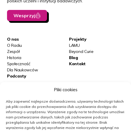
polskich uczelni i instytucji badawczych.
Wesprzyj
O nas
Projekty
O Radiu
LAMU
Zespół
Beyond Curie
Historia
Blog
Społeczność
Kontakt
Dla Naukowców
Podcasty
Pliki cookies
Posłuchaj nas na:
Aby zapewnić najlepsze doświadczenia, używamy technologii takich
jak pliki cookie do przechowywania i/lub uzyskiwania dostępu do
informacji o urządzeniu.
Wyrażenie zgody na te technologie umożliwi
Obserwuj nas
nam przetwarzanie danych, takich jak zachowanie podczas
przeglądania lub unikalne identyfikatory na tej stronie.
Brak
wyrażenia zgody lub jej wycofanie może niekorzystnie wpłynąć na