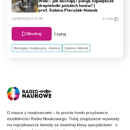
Wilki – jak kochają i polują największe
drapieżniki polskich lasów? |
prof. Sabina Pierużek-Nowak
31/05/2023
1:13:05
3,1 tys.
Słuchaj
Czytaj
Biologia, medycyna, chemia
Ziemia i klimat
O nauce z naukowcami – to proste hasło przyświeca
działalności Radia Naukowego. Tutaj znajdziecie wywiady
na najciekawsze tematy ze świetnej klasy specjalistami z